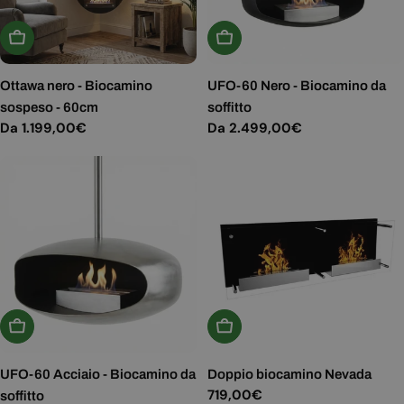
Scegli Le Opzioni
Scegli Le Opzioni
Ottawa nero - Biocamino
UFO-60 Nero - Biocamino da
sospeso - 60cm
soffitto
Prezzo
Da 1.199,00€
Prezzo
Da 2.499,00€
normale
normale
Scegli Le Opzioni
Aggiungi Al Carrello
UFO-60 Acciaio - Biocamino da
Doppio biocamino Nevada
Prezzo
719,00€
soffitto