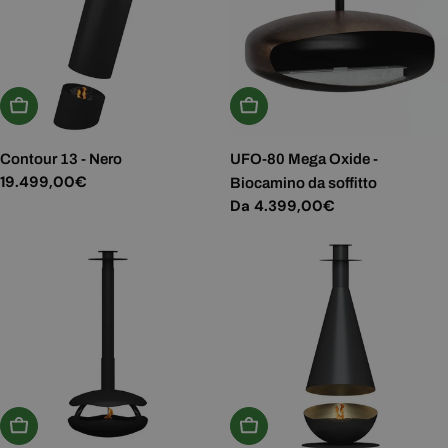
Aggiungi Al Carrello
Scegli Le Opzioni
Contour 13 - Nero
UFO-80 Mega Oxide -
Prezzo
19.499,00€
Biocamino da soffitto
normale
Prezzo
Da 4.399,00€
normale
Aggiungi Al Carrello
Aggiungi Al Carrello