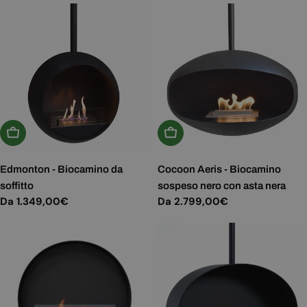
Scegli Le Opzioni
Scegli Le Opzioni
Edmonton - Biocamino da
Cocoon Aeris - Biocamino
soffitto
sospeso nero con asta nera
Prezzo
Da 1.349,00€
Prezzo
Da 2.799,00€
normale
normale