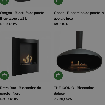
Aggiungi Al Carrello
Aggiungi Al Carrello
Oregon - Biostufa da parete -
Ocean - Biocamino da parete in
Bruciatore da 1 L
acciaio inox
Prezzo
1.199,00€
Prezzo
189,00€
normale
normale
Aggiungi Al Carrello
Aggiungi Al Carrello
Retra Duo - Biocamino da
THE ICONIC - Biocamino
parete - Nero
deluxe
Prezzo
1.299,00€
Prezzo
7.299,00€
normale
normale