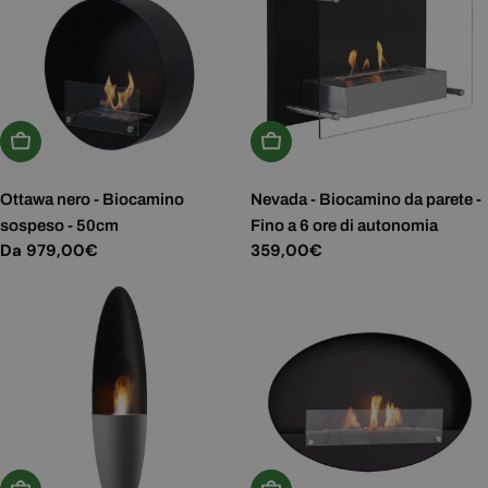
Scegli Le Opzioni
Aggiungi Al Carrello
Ottawa nero - Biocamino
Nevada - Biocamino da parete -
sospeso - 50cm
Fino a 6 ore di autonomia
Prezzo
Da 979,00€
Prezzo
359,00€
normale
normale