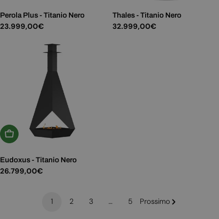
Perola Plus - Titanio Nero
Thales - Titanio Nero
Prezzo
23.999,00€
Prezzo
32.999,00€
normale
normale
Aggiungi Al Carrello
Eudoxus - Titanio Nero
Prezzo
26.799,00€
normale
1
2
3
…
5
Prossimo