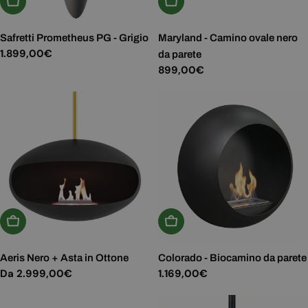
Aggiungi Al Carrello
Aggiungi Al Carrello
Safretti Prometheus PG - Grigio
Maryland - Camino ovale nero
Prezzo
1.899,00€
da parete
normale
Prezzo
899,00€
normale
Scegli Le Opzioni
Aggiungi Al Carrello
Aeris Nero + Asta in Ottone
Colorado - Biocamino da parete
Prezzo
Da 2.999,00€
Prezzo
1.169,00€
normale
normale