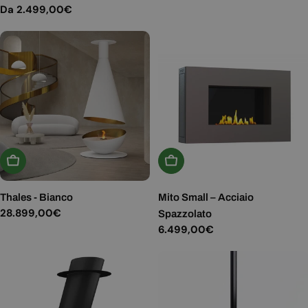
normale
Prezzo
Da 2.499,00€
normale
Aggiungi Al Carrello
Aggiungi Al Carrello
Thales - Bianco
Mito Small – Acciaio
Prezzo
28.899,00€
Spazzolato
normale
Prezzo
6.499,00€
normale