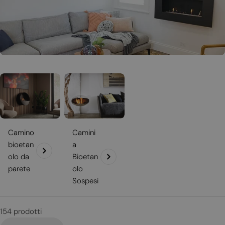
i
Scopri anche i camini bioetanolo
sospesi
e quelli
da parete
!
o
n
e
:
Camino
Camini
bioetan
a
olo da
Bioetan
parete
olo
Sospesi
154 prodotti