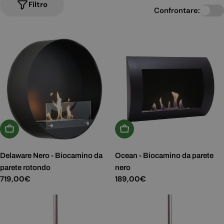
Filtro
Confrontare:
Aggiungi Al Carrello
Aggiungi Al Carrello
Delaware Nero - Biocamino da
Ocean - Biocamino da parete
parete rotondo
nero
Prezzo
719,00€
Prezzo
189,00€
normale
normale