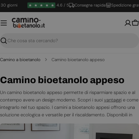
Vai
giorni
4.6 / 5
Consegna rapida
Spedizione gratuit
al
contenuto
Ca
Ricerca
Camino a bioetanolo
Camino bioetanolo appeso
C
Camino bioetanolo appeso
o
Un camino bioetanolo appeso permette di risparmiare spazio e al
contempo avere un design moderno. Scopri i suoi
vantaggi
e come
l
integrarlo nel tuo spazio. I camini a bioetanolo appesi offrono una
l
soluzione ecologica e versatile per il riscaldamento. Disponibili in
diversi modelli, si adattano a varie esigenze estetiche e funzionali.
e
Una corretta installazione e manutenzione garantiscono sicurezza
z
ed efficienza.