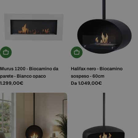
Aggiungi Al Carrello
Scegli Le Opzioni
Murus 1200 - Biocamino da
Halifax nero - Biocamino
parete - Bianco opaco
sospeso - 60cm
Prezzo
1.299,00€
Prezzo
Da 1.049,00€
normale
normale