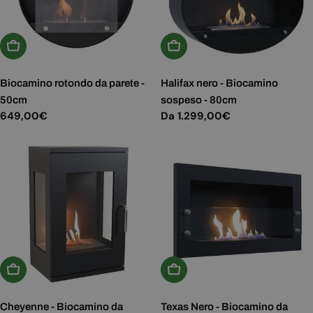
Aggiungi Al Carrello
Scegli Le Opzioni
Biocamino rotondo da parete -
Halifax nero - Biocamino
50cm
sospeso - 80cm
Prezzo
649,00€
Prezzo
Da 1.299,00€
normale
normale
Aggiungi Al Carrello
Aggiungi Al Carrello
Cheyenne - Biocamino da
Texas Nero - Biocamino da