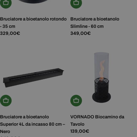
Aggiungi Al Carrello
Aggiungi Al Carrello
Bruciatore a bioetanolo rotondo
Bruciatore a bioetanolo
- 35 cm
Slimline - 60 cm
Prezzo
329,00€
Prezzo
349,00€
normale
normale
Aggiungi Al Carrello
Aggiungi Al Carrello
Bruciatore a bioetanolo
VORNADO Biocamino da
Superior 4L da incasso 80 cm –
Tavolo
Prezzo
139,00€
Nero