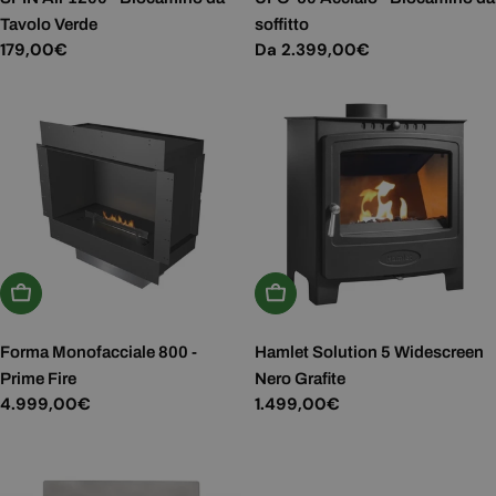
Tavolo Verde
soffitto
Prezzo
179,00€
Prezzo
Da 2.399,00€
normale
normale
Aggiungi Al Carrello
Aggiungi Al Carrello
Forma Monofacciale 800 -
Hamlet Solution 5 Widescreen
Prime Fire
Nero Grafite
Prezzo
4.999,00€
Prezzo
1.499,00€
normale
normale