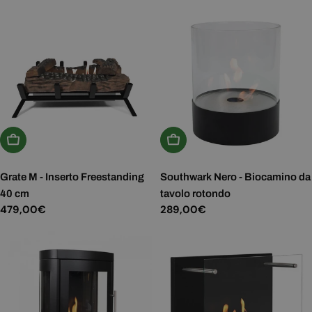
normale
normale
Aggiungi Al Carrello
Aggiungi Al Carrello
Grate M - Inserto Freestanding
Southwark Nero - Biocamino da
40 cm
tavolo rotondo
Prezzo
479,00€
Prezzo
289,00€
normale
normale