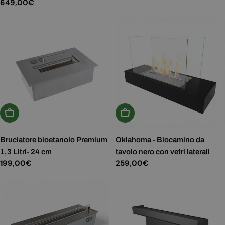
normale
Prezzo
649,00€
normale
Aggiungi Al Carrello
Aggiungi Al Carrello
Bruciatore bioetanolo Premium
Oklahoma - Biocamino da
1,3 Litri- 24 cm
tavolo nero con vetri laterali
Prezzo
199,00€
Prezzo
259,00€
normale
normale