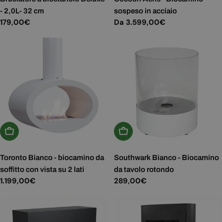
- 2,0L- 32 cm
sospeso in acciaio
Prezzo
179,00€
Prezzo
Da 3.599,00€
normale
normale
Scegli Le Opzioni
Aggiungi Al Carrello
Toronto Bianco - biocamino da
Southwark Bianco - Biocamino
soffitto con vista su 2 lati
da tavolo rotondo
Prezzo
1.199,00€
Prezzo
289,00€
normale
normale