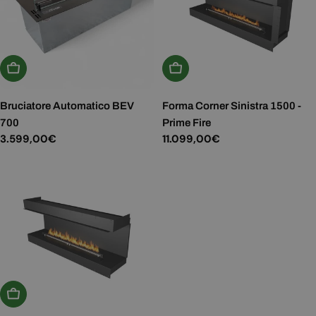
Aggiungi Al Carrello
Aggiungi Al Carrello
Bruciatore Automatico BEV
Forma Corner Sinistra 1500 -
700
Prime Fire
Prezzo
3.599,00€
Prezzo
11.099,00€
normale
normale
Aggiungi Al Carrello