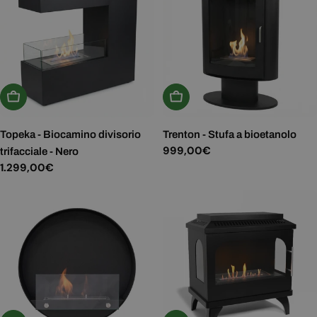
Aggiungi Al Carrello
Aggiungi Al Carrello
Topeka - Biocamino divisorio
Trenton - Stufa a bioetanolo
Prezzo
999,00€
trifacciale - Nero
normale
Prezzo
1.299,00€
normale