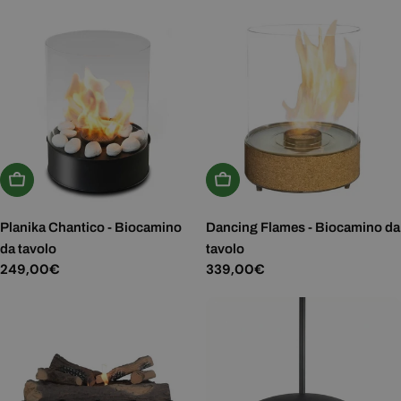
normale
Aggiungi Al Carrello
Aggiungi Al Carrello
Planika Chantico - Biocamino
Dancing Flames - Biocamino da
da tavolo
tavolo
Prezzo
249,00€
Prezzo
339,00€
normale
normale