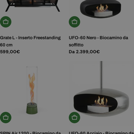
Aggiungi Al Carrello
Scegli Le Opzioni
Grate L - Inserto Freestanding
UFO-60 Nero - Biocamino da
60 cm
soffitto
Prezzo
599,00€
Prezzo
Da 2.399,00€
normale
normale
Aggiungi Al Carrello
Scegli Le Opzioni
SPIN Air 1200 - Biocamino da
UFO-60 Acciaio - Biocamino da