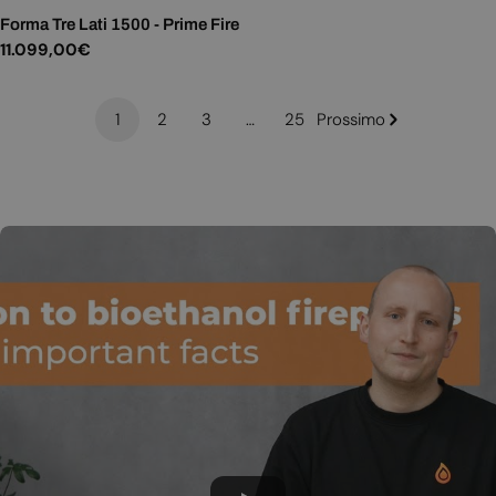
Forma Tre Lati 1500 - Prime Fire
Prezzo
11.099,00€
normale
1
2
3
…
25
Prossimo