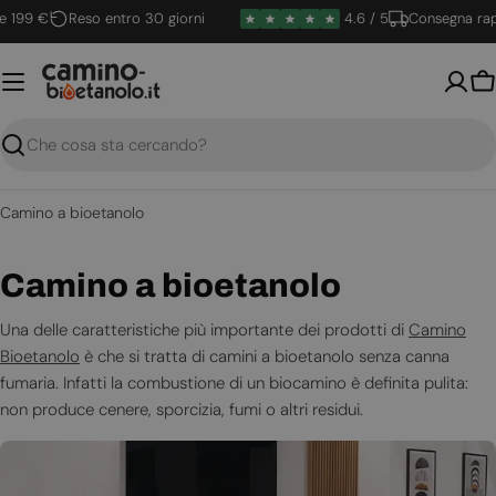
Vai
9 €
Reso entro 30 giorni
4.6 / 5
Consegna rapida
al
contenuto
Ca
Ricerca
Camino a bioetanolo
C
Camino a bioetanolo
o
Una delle caratteristiche più importante dei prodotti di
Camino
Bioetanolo
è che si tratta di camini a bioetanolo senza canna
l
fumaria. Infatti la combustione di un biocamino è definita pulita:
l
non produce cenere, sporcizia, fumi o altri residui.
e
Il vantaggio è duplice: da un lato un caminetto a bioetanolo è un
elemento di design che arreda con un tocco contemporaneo la
z