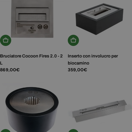
Aggiungi Al Carrello
Aggiungi Al Carrello
Bruciatore Cocoon Fires 2.0 - 2
Inserto con involucro per
L
biocamino
Prezzo
869,00€
Prezzo
359,00€
normale
normale