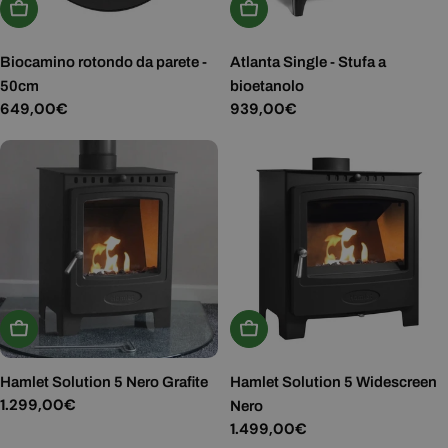
Aggiungi Al Carrello
Aggiungi Al Carrello
Biocamino rotondo da parete -
Atlanta Single - Stufa a
50cm
bioetanolo
Prezzo
649,00€
Prezzo
939,00€
normale
normale
Aggiungi Al Carrello
Aggiungi Al Carrello
Hamlet Solution 5 Nero Grafite
Hamlet Solution 5 Widescreen
Prezzo
1.299,00€
Nero
normale
Prezzo
1.499,00€