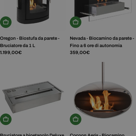
Aggiungi Al Carrello
Aggiungi Al Carrello
Oregon - Biostufa da parete -
Nevada - Biocamino da parete -
Bruciatore da 1 L
Fino a 6 ore di autonomia
Prezzo
1.199,00€
Prezzo
359,00€
normale
normale
Aggiungi Al Carrello
Scegli Le Opzioni
Bruciatore a bioetanolo Deluxe
Cocoon Aeris - Biocamino