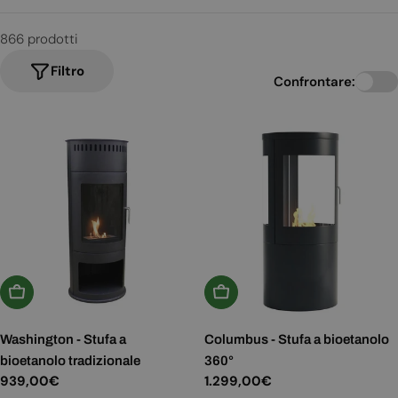
866 prodotti
Filtro
Confrontare:
Aggiungi Al Carrello
Aggiungi Al Carrello
Washington - Stufa a
Columbus - Stufa a bioetanolo
bioetanolo tradizionale
360°
Prezzo
939,00€
Prezzo
1.299,00€