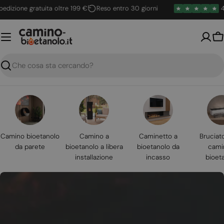
Vai
ione gratuita oltre 199 €
Reso entro 30 giorni
4.6 / 
al
contenuto
Ca
Ricerca
Camino bioetanolo
Camino a
Caminetto a
Bruciat
da parete
bioetanolo a libera
bioetanolo da
cami
installazione
incasso
bioet