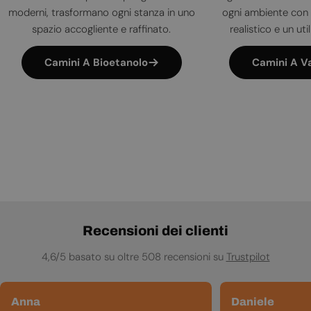
moderni, trasformano ogni stanza in uno
ogni ambiente con 
spazio accogliente e raffinato.
realistico e un uti
Camini A Bioetanolo
Camini A V
Recensioni dei clienti
4,6/5 basato su oltre 508 recensioni su
Trustpilot
Anna
Daniele