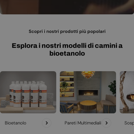
Scopri i nostri prodotti più popolari
Esplora i nostri modelli di camini a
bioetanolo
Bioetanolo
Pareti Multimediali
Sosp