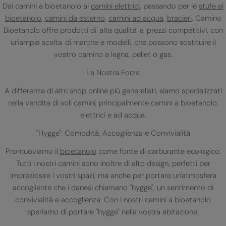
Dai camini a bioetanolo ai
camini elettrici
, passando per le
stufe al
bioetanolo
,
camini da esterno
,
camini ad acqua
,
bracieri
, Camino
Bioetanolo offre prodotti di alta qualità a prezzi competitivi, con
un'ampia scelta di marche e modelli, che possono sostituire il
vostro camino a legna, pellet o gas.
La Nostra Forza
A differenza di altri shop online più generalisti, siamo specializzati
nella vendita di soli camini, principalmente camini a bioetanolo,
elettrici e ad acqua.
"Hygge": Comodità, Accoglienza e Convivialità
Promuoviamo il
bioetanolo
come fonte di carburante ecologico.
Tutti i nostri camini sono inoltre di alto design, perfetti per
impreziosire i vostri spazi, ma anche per portare un'atmosfera
accogliente che i danesi chiamano "hygge", un sentimento di
convivialità e accoglienza. Con i nostri camini a bioetanolo
speriamo di portare "hygge" nella vostra abitazione.