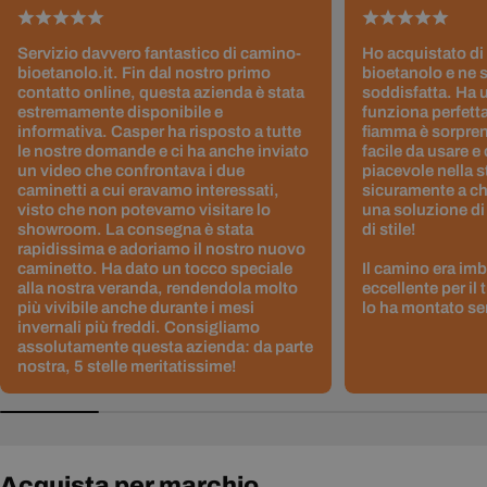
Servizio davvero fantastico di camino-
Ho acquistato di
bioetanolo.it. Fin dal nostro primo
bioetanolo e ne 
contatto online, questa azienda è stata
soddisfatta. Ha 
estremamente disponibile e
funziona perfetta
informativa. Casper ha risposto a tutte
fiamma è sorpre
le nostre domande e ci ha anche inviato
facile da usare e
un video che confrontava i due
piacevole nella s
caminetti a cui eravamo interessati,
sicuramente a ch
visto che non potevamo visitare lo
una soluzione di
showroom. La consegna è stata
di stile!
rapidissima e adoriamo il nostro nuovo
caminetto. Ha dato un tocco speciale
Il camino era im
alla nostra veranda, rendendola molto
eccellente per il
più vivibile anche durante i mesi
lo ha montato sen
invernali più freddi. Consigliamo
assolutamente questa azienda: da parte
nostra, 5 stelle meritatissime!
Acquista per marchio