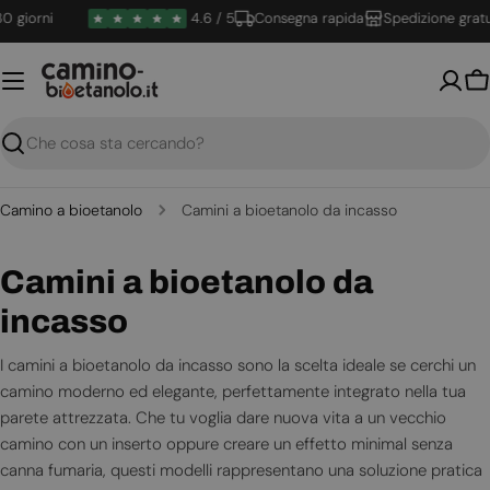
Vai
iorni
4.6 / 5
Consegna rapida
Spedizione gratuita
al
contenuto
Ca
Ricerca
Camino a bioetanolo
Camini a bioetanolo da incasso
C
Camini a bioetanolo da
o
incasso
l
I camini a bioetanolo da incasso sono la scelta ideale se cerchi un
camino moderno ed elegante, perfettamente integrato nella tua
l
parete attrezzata. Che tu voglia dare nuova vita a un vecchio
e
camino con un inserto oppure creare un effetto minimal senza
canna fumaria, questi modelli rappresentano una soluzione pratica
z