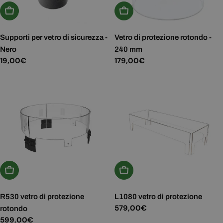
Aggiungi Al Carrello
Aggiungi Al Carrello
Supporti per vetro di sicurezza -
Vetro di protezione rotondo -
Nero
240 mm
Prezzo
19,00€
Prezzo
179,00€
normale
normale
Aggiungi Al Carrello
Aggiungi Al Carrello
R530 vetro di protezione
L1080 vetro di protezione
Prezzo
579,00€
rotondo
normale
Prezzo
599,00€