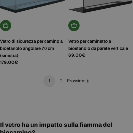
Aggiungi Al Carrello
Aggiungi Al Carrello
Vetro di sicurezza per camino a
Vetro per caminetto a
bioetanolo angolare 70 cm
bioetanolo da parete verticale
Prezzo
69,00€
(sinistra)
normale
Prezzo
179,00€
normale
1
2
Prossimo
Il vetro ha un impatto sulla fiamma del
biocamino?