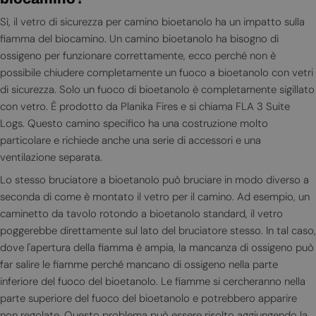
Sì, il vetro di sicurezza per camino bioetanolo ha un impatto sulla
fiamma del biocamino. Un camino bioetanolo ha bisogno di
ossigeno per funzionare correttamente, ecco perché non è
possibile chiudere completamente un fuoco a bioetanolo con vetri
di sicurezza. Solo un fuoco di bioetanolo è completamente sigillato
con vetro. È prodotto da Planika Fires e si chiama FLA 3 Suite
Logs. Questo camino specifico ha una costruzione molto
particolare e richiede anche una serie di accessori e una
ventilazione separata.
Lo stesso bruciatore a bioetanolo può bruciare in modo diverso a
seconda di come è montato il vetro per il camino. Ad esempio, un
caminetto da tavolo rotondo a bioetanolo standard, il vetro
poggerebbe direttamente sul lato del bruciatore stesso. In tal caso,
dove l'apertura della fiamma è ampia, la mancanza di ossigeno può
far salire le fiamme perché mancano di ossigeno nella parte
inferiore del fuoco del bioetanolo. Le fiamme si cercheranno nella
parte superiore del fuoco del bioetanolo e potrebbero apparire
non regolate. Questo problema può essere risolto aggiungendo la