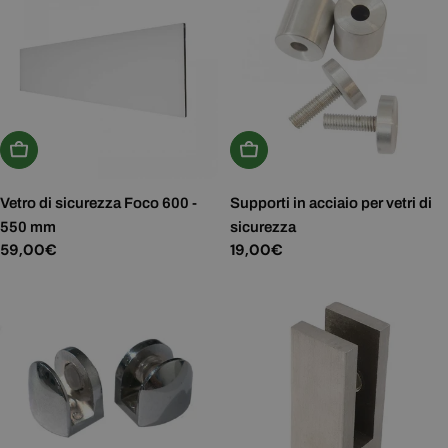
Scegli Le Opzioni
Aggiungi Al Carrello
Vetro di sicurezza Foco 600 -
Supporti in acciaio per vetri di
550 mm
sicurezza
Prezzo
59,00€
Prezzo
19,00€
normale
normale