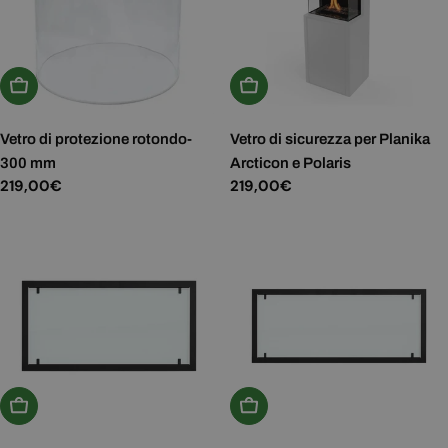
Aggiungi Al Carrello
Aggiungi Al Carrello
Vetro di protezione rotondo-
Vetro di sicurezza per Planika
300 mm
Arcticon e Polaris
Prezzo
219,00€
Prezzo
219,00€
normale
normale
Aggiungi Al Carrello
Aggiungi Al Carrello