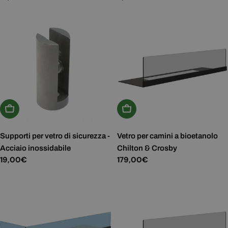
normale
normale
Aggiungi Al Carrello
Aggiungi Al Carrello
Supporti per vetro di sicurezza -
Vetro per camini a bioetanolo
Acciaio inossidabile
Chilton & Crosby
Prezzo
19,00€
Prezzo
179,00€
normale
normale