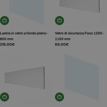
Aggiungi Al Carrello
Scegli Le Opzioni
Lastra in vetro a fondo pieno -
Vetro di sicurezza Foco 1200 -
800 mm
1150 mm
Prezzo
219,00€
Prezzo
69,00€
normale
normale
Scegli Le Opzioni
Aggiungi Al Carrello