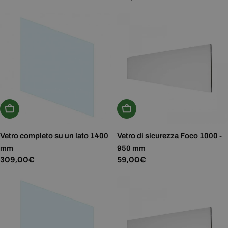
normale
Aggiungi Al Carrello
Scegli Le Opzioni
Vetro completo su un lato 1400
Vetro di sicurezza Foco 1000 -
mm
950 mm
Prezzo
309,00€
Prezzo
59,00€
normale
normale