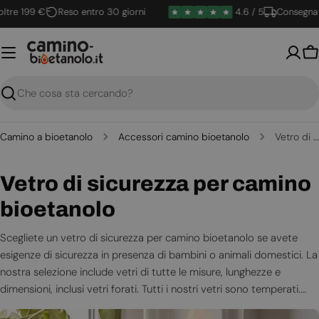
Vai
re 199 €
Reso entro 30 giorni
4.6 / 5
Consegna ra
al
contenuto
Ca
Ricerca
Camino a bioetanolo
Accessori camino bioetanolo
Vetro di sicurezza per camino bioetanolo
C
Vetro di sicurezza per camino
o
bioetanolo
l
Scegliete un vetro di sicurezza per camino bioetanolo se avete
esigenze di sicurezza in presenza di bambini o animali domestici. La
l
nostra selezione include vetri di tutte le misure, lunghezze e
e
dimensioni, inclusi vetri forati. Tutti i nostri vetri sono temperati.
Alcuni sono dedicati a modelli specifici.
z