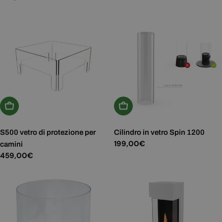
normale
Aggiungi Al Carrello
Aggiungi Al Carrello
S500 vetro di protezione per
Cilindro in vetro Spin 1200
Prezzo
199,00€
camini
normale
Prezzo
459,00€
normale