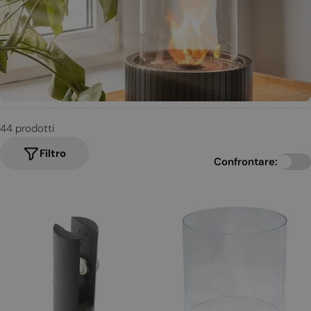
i
o
n
e
:
44 prodotti
Filtro
Confrontare: