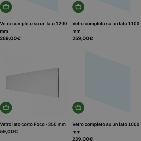
Aggiungi Al Carrello
Aggiungi Al Carrello
Vetro completo su un lato 1200
Vetro completo su un lato 1100
mm
mm
Prezzo
289,00€
Prezzo
259,00€
normale
normale
Scegli Le Opzioni
Aggiungi Al Carrello
Vetro lato corto Foco - 350 mm
Vetro completo su un lato 1000
Prezzo
59,00€
mm
normale
Prezzo
239,00€