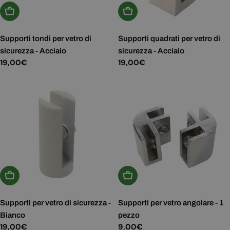
Aggiungi Al Carrello
Aggiungi Al Carrello
Supporti tondi per vetro di
Supporti quadrati per vetro di
sicurezza - Acciaio
sicurezza - Acciaio
Prezzo
19,00€
Prezzo
19,00€
normale
normale
Aggiungi Al Carrello
Aggiungi Al Carrello
Supporti per vetro di sicurezza -
Supporti per vetro angolare - 1
Bianco
pezzo
Prezzo
19,00€
Prezzo
9,00€