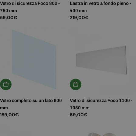
Vetro di sicurezza Foco 800 -
Lastra in vetro a fondo pieno -
750 mm
400 mm
Prezzo
59,00€
Prezzo
219,00€
normale
normale
Aggiungi Al Carrello
Scegli Le Opzioni
Vetro completo su un lato 600
Vetro di sicurezza Foco 1100 -
mm
1050 mm
Prezzo
189,00€
Prezzo
69,00€
normale
normale