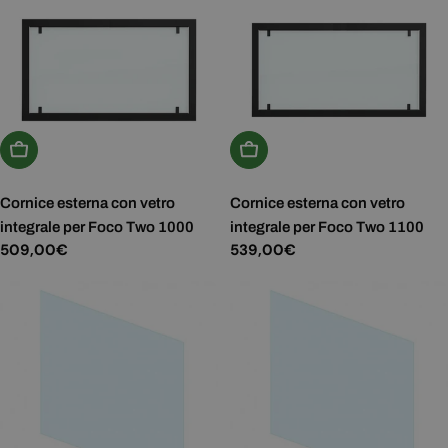
Aggiungi Al Carrello
Aggiungi Al Carrello
Cornice esterna con vetro
Cornice esterna con vetro
integrale per Foco Two 1000
integrale per Foco Two 1100
Prezzo
509,00€
Prezzo
539,00€
normale
normale