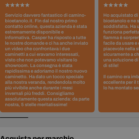
Servizio davvero fantastico di camino-
Ho acquistato di
bioetanolo.it. Fin dal nostro primo
bioetanolo e ne 
contatto online, questa azienda è stata
soddisfatta. Ha 
estremamente disponibile e
funziona perfetta
informativa. Casper ha risposto a tutte
fiamma è sorpre
le nostre domande e ci ha anche inviato
facile da usare e
un video che confrontava i due
piacevole nella s
caminetti a cui eravamo interessati,
sicuramente a ch
visto che non potevamo visitare lo
una soluzione di
showroom. La consegna è stata
di stile!
rapidissima e adoriamo il nostro nuovo
caminetto. Ha dato un tocco speciale
Il camino era im
alla nostra veranda, rendendola molto
eccellente per il
più vivibile anche durante i mesi
lo ha montato sen
invernali più freddi. Consigliamo
assolutamente questa azienda: da parte
nostra, 5 stelle meritatissime!
Acquista per marchio