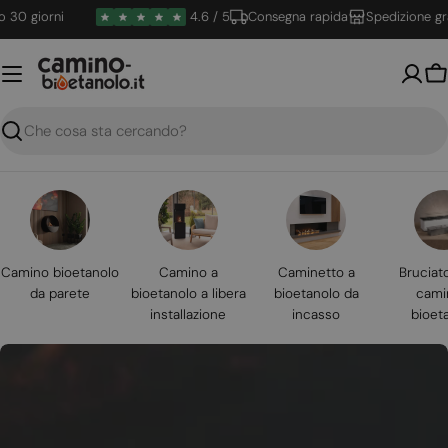
Vai
giorni
4.6 / 5
Consegna rapida
Spedizione gratuit
al
contenuto
Ca
Ricerca
Camino bioetanolo
Camino a
Caminetto a
Bruciat
da parete
bioetanolo a libera
bioetanolo da
cami
installazione
incasso
bioet