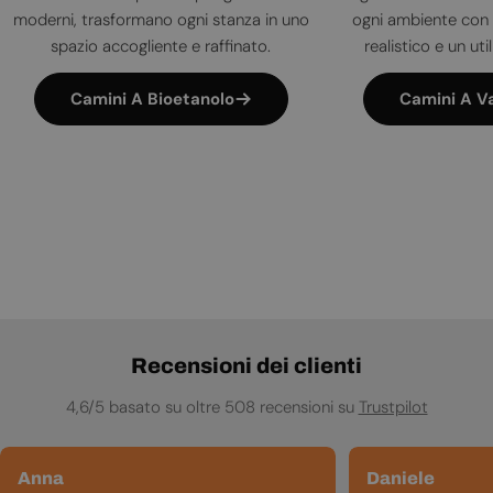
moderni, trasformano ogni stanza in uno
ogni ambiente con 
spazio accogliente e raffinato.
realistico e un uti
Camini A Bioetanolo
Camini A V
Recensioni dei clienti
4,6/5 basato su oltre 508 recensioni su
Trustpilot
Anna
Daniele