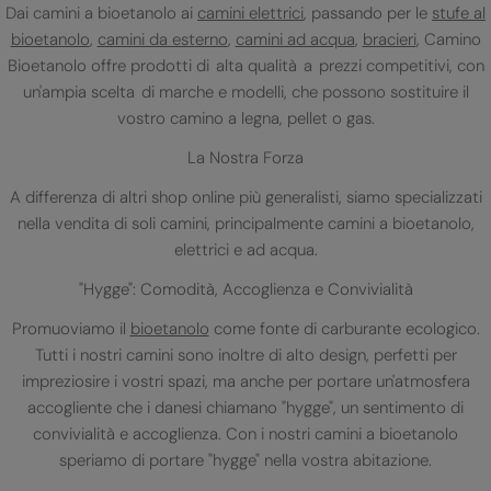
Dai camini a bioetanolo ai
camini elettrici
, passando per le
stufe al
bioetanolo
,
camini da esterno
,
camini ad acqua
,
bracieri
, Camino
Bioetanolo offre prodotti di alta qualità a prezzi competitivi, con
un'ampia scelta di marche e modelli, che possono sostituire il
vostro camino a legna, pellet o gas.
La Nostra Forza
A differenza di altri shop online più generalisti, siamo specializzati
nella vendita di soli camini, principalmente camini a bioetanolo,
elettrici e ad acqua.
"Hygge": Comodità, Accoglienza e Convivialità
Promuoviamo il
bioetanolo
come fonte di carburante ecologico.
Tutti i nostri camini sono inoltre di alto design, perfetti per
impreziosire i vostri spazi, ma anche per portare un'atmosfera
accogliente che i danesi chiamano "hygge", un sentimento di
convivialità e accoglienza. Con i nostri camini a bioetanolo
speriamo di portare "hygge" nella vostra abitazione.