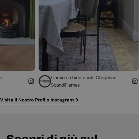
Camino a bioetanolo Cheyenne
Caminett
ScandiFlames
Höfats
Visita Il Nostro Profilo Instagram