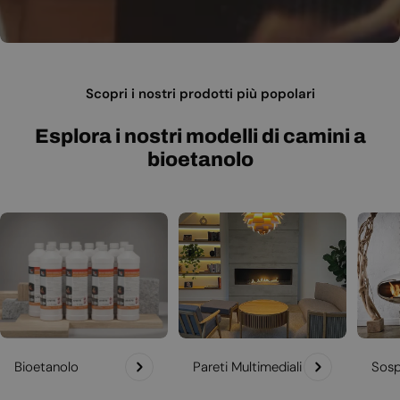
Scopri i nostri prodotti più popolari
Esplora i nostri modelli di camini a
bioetanolo
Bioetanolo
Pareti Multimediali
Sosp