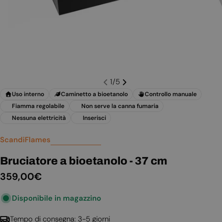
1
/
5
Uso interno
Caminetto a bioetanolo
Controllo manuale
Fiamma regolabile
Non serve la canna fumaria
Nessuna elettricità
Inserisci
ScandiFlames
Bruciatore a bioetanolo - 37 cm
Prezzo
359,00€
normale
Disponibile in magazzino
Tempo di consegna: 3-5 giorni