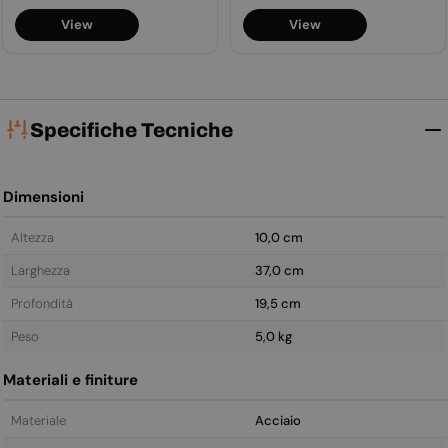
normale
normale
View
View
Specifiche Tecniche
Dimensioni
Altezza
10,0 cm
Larghezza
37,0 cm
Profondità
19,5 cm
Peso
5,0 kg
Materiali e finiture
Materiale
Acciaio