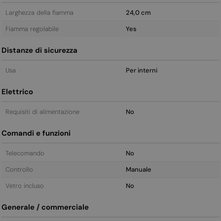
Larghezza della fiamma
24,0 cm
Fiamma regolabile
Yes
Distanze di sicurezza
Usa
Per interni
Elettrico
Requisiti di alimentazione
No
Comandi e funzioni
Telecomando
No
Controllo
Manuale
Vetro incluso
No
Generale / commerciale