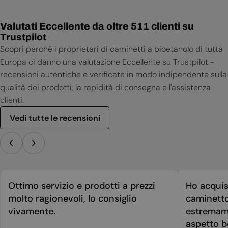
Valutati Eccellente da oltre 511 clienti su
Trustpilot
Scopri perché i proprietari di caminetti a bioetanolo di tutta
Europa ci danno una valutazione Eccellente su Trustpilot -
recensioni autentiche e verificate in modo indipendente sulla
qualità dei prodotti, la rapidità di consegna e l'assistenza
clienti.
Vedi tutte le recensioni
Ottimo servizio e prodotti a prezzi
Ho acquis
molto ragionevoli, lo consiglio
caminetto
vivamente.
estremame
aspetto be