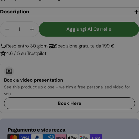
Description
Quantità
Aggiungi Al Carrello
Diminuisci La Quantità Per Bruciatore A Bioetan
Aumenta La Quantità Per Bruciatore A 
Reso entro 30 giorni
Spedizione gratuita da 199 €
4.6 / 5 su Trustpilot
Book a video presentation
See this product up close - we film a free personalised video for
you.
Book Here
Metodi
Pagamento e sicurezza
di