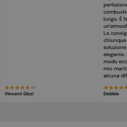
perfezion
combusti
lungo. È f
un'atmosf
Lo consig
chiunque 
soluzione
elegante. 
modo ecce
mio marit
alcuna dif
5/5
Vincent Gizzi
Debbie