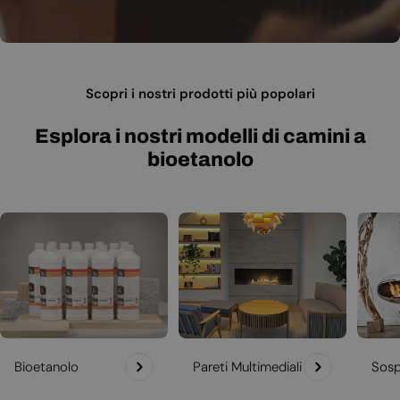
Scopri i nostri prodotti più popolari
Esplora i nostri modelli di camini a
bioetanolo
Bioetanolo
Pareti Multimediali
Sosp