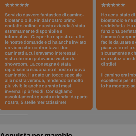
Servizio davvero fantastico di camino-
Ho acquistato di
bioetanolo.it. Fin dal nostro primo
bioetanolo e ne 
contatto online, questa azienda è stata
soddisfatta. Ha 
estremamente disponibile e
funziona perfetta
informativa. Casper ha risposto a tutte
fiamma è sorpre
le nostre domande e ci ha anche inviato
facile da usare e
un video che confrontava i due
piacevole nella s
caminetti a cui eravamo interessati,
sicuramente a ch
visto che non potevamo visitare lo
una soluzione di
showroom. La consegna è stata
di stile!
rapidissima e adoriamo il nostro nuovo
caminetto. Ha dato un tocco speciale
Il camino era im
alla nostra veranda, rendendola molto
eccellente per il
più vivibile anche durante i mesi
lo ha montato sen
invernali più freddi. Consigliamo
assolutamente questa azienda: da parte
nostra, 5 stelle meritatissime!
Acquista per marchio