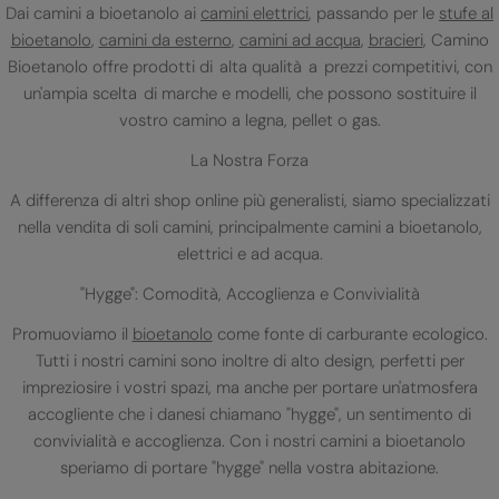
Dai camini a bioetanolo ai
camini elettrici
, passando per le
stufe al
bioetanolo
,
camini da esterno
,
camini ad acqua
,
bracieri
, Camino
Bioetanolo offre prodotti di alta qualità a prezzi competitivi, con
un'ampia scelta di marche e modelli, che possono sostituire il
vostro camino a legna, pellet o gas.
La Nostra Forza
A differenza di altri shop online più generalisti, siamo specializzati
nella vendita di soli camini, principalmente camini a bioetanolo,
elettrici e ad acqua.
"Hygge": Comodità, Accoglienza e Convivialità
Promuoviamo il
bioetanolo
come fonte di carburante ecologico.
Tutti i nostri camini sono inoltre di alto design, perfetti per
impreziosire i vostri spazi, ma anche per portare un'atmosfera
accogliente che i danesi chiamano "hygge", un sentimento di
convivialità e accoglienza. Con i nostri camini a bioetanolo
speriamo di portare "hygge" nella vostra abitazione.