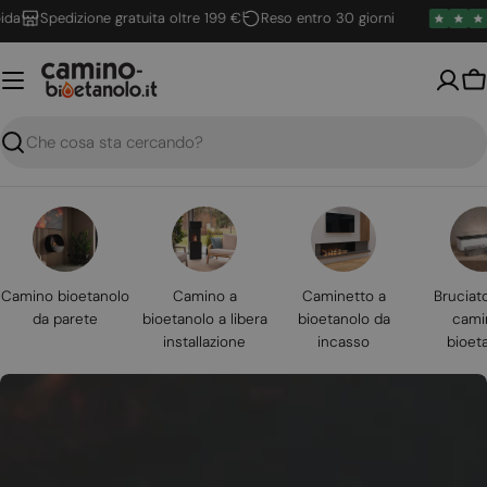
Vai
Spedizione gratuita oltre 199 €
Reso entro 30 giorni
al
contenuto
Ca
Ricerca
Camino bioetanolo
Camino a
Caminetto a
Bruciat
da parete
bioetanolo a libera
bioetanolo da
cami
installazione
incasso
bioet