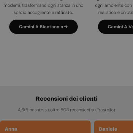
moderni, trasformano ogni stanza in uno
ogni ambiente con 
spazio accogliente e raffinato.
realistico e un uti
Camini A Bioetanolo
Camini A V
Recensioni dei clienti
4,6/5 basato su oltre 508 recensioni su
Trustpilot
Anna
Daniele