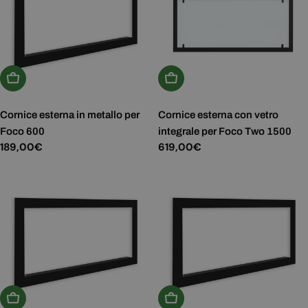
Aggiungi Al Carrello
Aggiungi Al Carrello
Cornice esterna in metallo per
Cornice esterna con vetro
Foco 600
integrale per Foco Two 1500
Prezzo
189,00€
Prezzo
619,00€
normale
normale
Aggiungi Al Carrello
Aggiungi Al Carrello