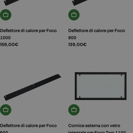
Aggiungi Al Carrello
Aggiungi Al Carrello
Deflettore di calore per Foco
Deflettore di calore per Foco
1000
800
Prezzo
159,00€
Prezzo
139,00€
normale
normale
Aggiungi Al Carrello
Aggiungi Al Carrello
Deflettore di calore per Foco
Cornice esterna con vetro
600
integrale per Foco Two 1100