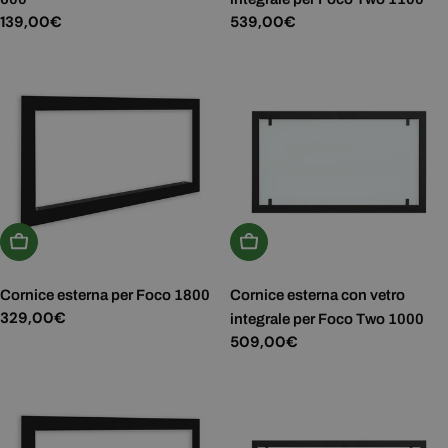
Prezzo
139,00€
Prezzo
539,00€
normale
normale
Aggiungi Al Carrello
Aggiungi Al Carrello
Cornice esterna per Foco 1800
Cornice esterna con vetro
Prezzo
329,00€
integrale per Foco Two 1000
normale
Prezzo
509,00€
normale