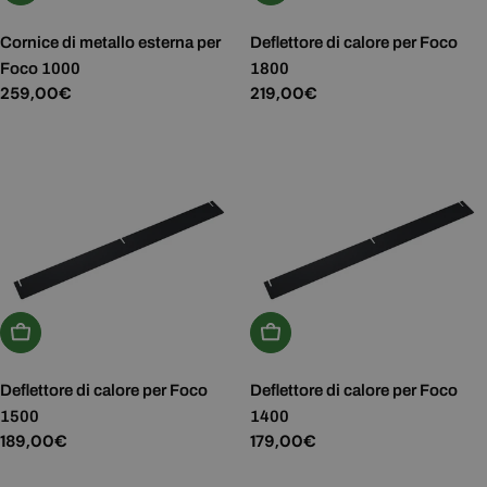
Cornice di metallo esterna per
Deflettore di calore per Foco
Foco 1000
1800
Prezzo
259,00€
Prezzo
219,00€
normale
normale
Aggiungi Al Carrello
Aggiungi Al Carrello
Deflettore di calore per Foco
Deflettore di calore per Foco
1500
1400
Prezzo
189,00€
Prezzo
179,00€
normale
normale