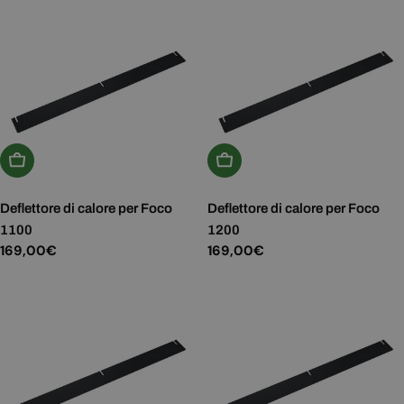
Aggiungi Al Carrello
Aggiungi Al Carrello
Deflettore di calore per Foco
Deflettore di calore per Foco
1100
1200
Prezzo
169,00€
Prezzo
169,00€
normale
normale