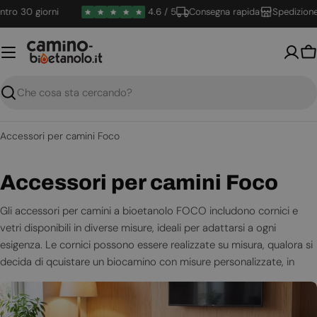
Vai
o 30 giorni
4.6 / 5
Consegna rapida
Spedizione gr
al
contenuto
Ca
Ricerca
Accessori per camini Foco
C
Accessori per camini Foco
o
Gli accessori per camini a bioetanolo FOCO includono cornici e
vetri disponibili in diverse misure, ideali per adattarsi a ogni
l
esigenza. Le cornici possono essere realizzate su misura, qualora si
l
decida di qcuistare un biocamino con misure personalizzate, in
modo da donare un tocco unico e distintivo al proprio spazio.
e
Questi accessori non solo migliorano l'estetica del camino, ma
z
garantiscono anche una maggiore sicurezza, rendendo l'esperienza