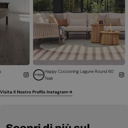
Happy Cocooning Lagune Round 60
Converti il 
Teak
funzionante
Visita Il Nostro Profilo Instagram