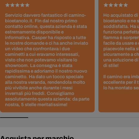
Servizio davvero fantastico di camino-
Ho acquistato di
bioetanolo.it. Fin dal nostro primo
bioetanolo e ne 
contatto online, questa azienda è stata
soddisfatta. Ha 
estremamente disponibile e
funziona perfetta
informativa. Casper ha risposto a tutte
fiamma è sorpre
le nostre domande e ci ha anche inviato
facile da usare e
un video che confrontava i due
piacevole nella s
caminetti a cui eravamo interessati,
sicuramente a ch
visto che non potevamo visitare lo
una soluzione di
showroom. La consegna è stata
di stile!
rapidissima e adoriamo il nostro nuovo
caminetto. Ha dato un tocco speciale
Il camino era im
alla nostra veranda, rendendola molto
eccellente per il
più vivibile anche durante i mesi
lo ha montato sen
invernali più freddi. Consigliamo
assolutamente questa azienda: da parte
nostra, 5 stelle meritatissime!
Acquista per marchio