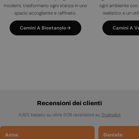
moderni, trasformano ogni stanza in uno
ogni ambiente con 
spazio accogliente e raffinato.
realistico e un uti
Camini A Bioetanolo
Camini A V
Recensioni dei clienti
4,6/5 basato su oltre 508 recensioni su
Trustpilot
Anna
Daniele