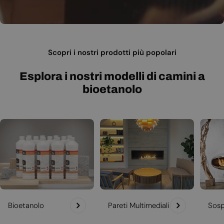
Scopri i nostri prodotti più popolari
Esplora i nostri modelli di camini a
bioetanolo
Bioetanolo
Pareti Multimediali
Sosp