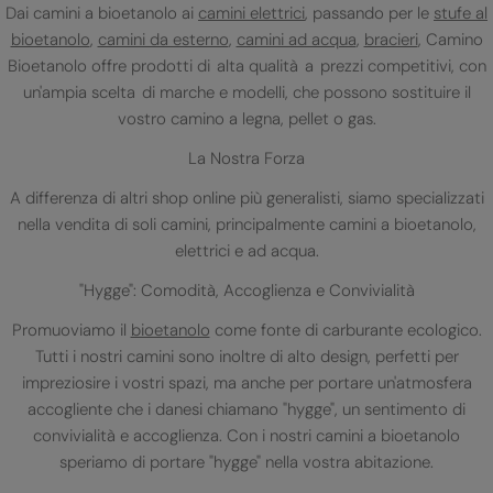
Dai camini a bioetanolo ai
camini elettrici
, passando per le
stufe al
bioetanolo
,
camini da esterno
,
camini ad acqua
,
bracieri
, Camino
Bioetanolo offre prodotti di alta qualità a prezzi competitivi, con
un'ampia scelta di marche e modelli, che possono sostituire il
vostro camino a legna, pellet o gas.
La Nostra Forza
A differenza di altri shop online più generalisti, siamo specializzati
nella vendita di soli camini, principalmente camini a bioetanolo,
elettrici e ad acqua.
"Hygge": Comodità, Accoglienza e Convivialità
Promuoviamo il
bioetanolo
come fonte di carburante ecologico.
Tutti i nostri camini sono inoltre di alto design, perfetti per
impreziosire i vostri spazi, ma anche per portare un'atmosfera
accogliente che i danesi chiamano "hygge", un sentimento di
convivialità e accoglienza. Con i nostri camini a bioetanolo
speriamo di portare "hygge" nella vostra abitazione.