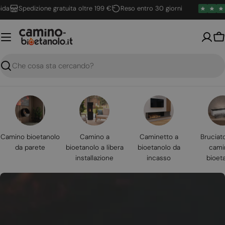
Vai
Spedizione gratuita oltre 199 €
Reso entro 30 giorni
al
contenuto
Ca
Ricerca
Camino bioetanolo
Camino a
Caminetto a
Bruciat
da parete
bioetanolo a libera
bioetanolo da
cami
installazione
incasso
bioet