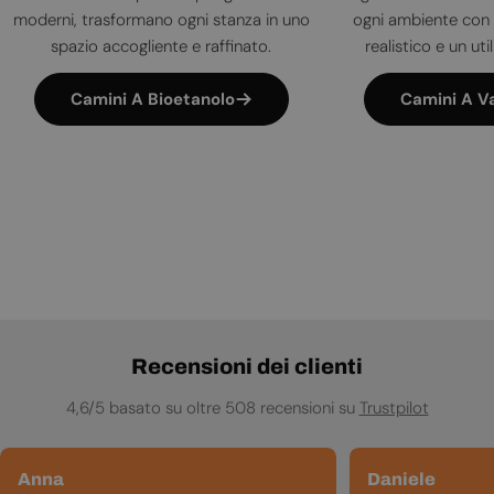
moderni, trasformano ogni stanza in uno
ogni ambiente con 
spazio accogliente e raffinato.
realistico e un uti
Camini A Bioetanolo
Camini A V
Recensioni dei clienti
4,6/5 basato su oltre 508 recensioni su
Trustpilot
Anna
Daniele