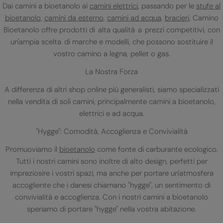
Dai camini a bioetanolo ai
camini elettrici
, passando per le
stufe al
bioetanolo
,
camini da esterno
,
camini ad acqua
,
bracieri
, Camino
Bioetanolo offre prodotti di alta qualità a prezzi competitivi, con
un'ampia scelta di marche e modelli, che possono sostituire il
vostro camino a legna, pellet o gas.
La Nostra Forza
A differenza di altri shop online più generalisti, siamo specializzati
nella vendita di soli camini, principalmente camini a bioetanolo,
elettrici e ad acqua.
"Hygge": Comodità, Accoglienza e Convivialità
Promuoviamo il
bioetanolo
come fonte di carburante ecologico.
Tutti i nostri camini sono inoltre di alto design, perfetti per
impreziosire i vostri spazi, ma anche per portare un'atmosfera
accogliente che i danesi chiamano "hygge", un sentimento di
convivialità e accoglienza. Con i nostri camini a bioetanolo
speriamo di portare "hygge" nella vostra abitazione.