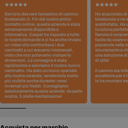
Servizio davvero fantastico di camino-
Ho acquistato di
bioetanolo.it. Fin dal nostro primo
bioetanolo e ne 
contatto online, questa azienda è stata
soddisfatta. Ha 
estremamente disponibile e
funziona perfetta
informativa. Casper ha risposto a tutte
fiamma è sorpre
le nostre domande e ci ha anche inviato
facile da usare e
un video che confrontava i due
piacevole nella s
caminetti a cui eravamo interessati,
sicuramente a ch
visto che non potevamo visitare lo
una soluzione di
showroom. La consegna è stata
di stile!
rapidissima e adoriamo il nostro nuovo
caminetto. Ha dato un tocco speciale
Il camino era im
alla nostra veranda, rendendola molto
eccellente per il
più vivibile anche durante i mesi
lo ha montato sen
invernali più freddi. Consigliamo
assolutamente questa azienda: da parte
nostra, 5 stelle meritatissime!
Acquista per marchio