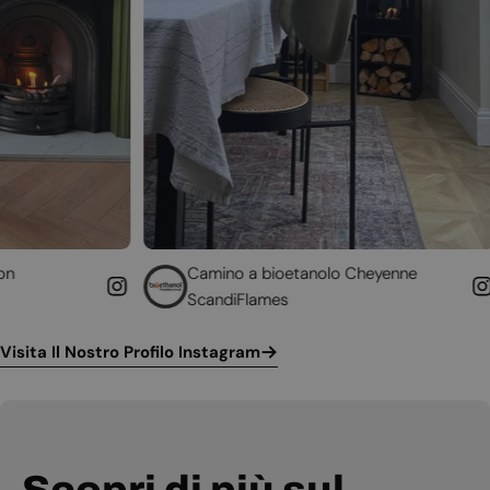
Camino a bioetanolo Cheyenne
Caminet
ScandiFlames
Höfats
Visita Il Nostro Profilo Instagram