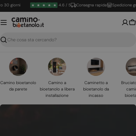
Vai
 giorni
4.6 / 5
Consegna rapida
Spedizione gratui
al
contenuto
Ca
Ricerca
Camino bioetanolo
Camino a
Caminetto a
Bruciat
da parete
bioetanolo a libera
bioetanolo da
cami
installazione
incasso
bioet