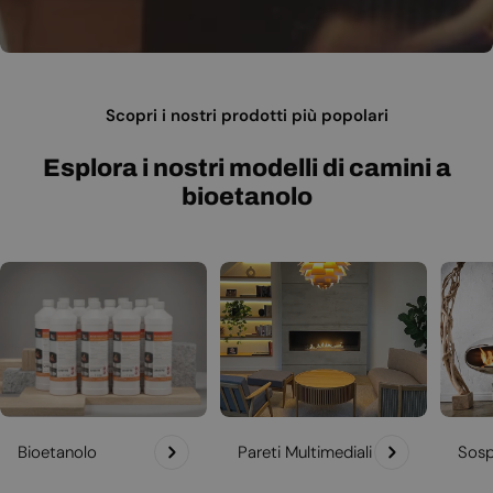
Scopri i nostri prodotti più popolari
Esplora i nostri modelli di camini a
bioetanolo
Bioetanolo
Pareti Multimediali
Sosp