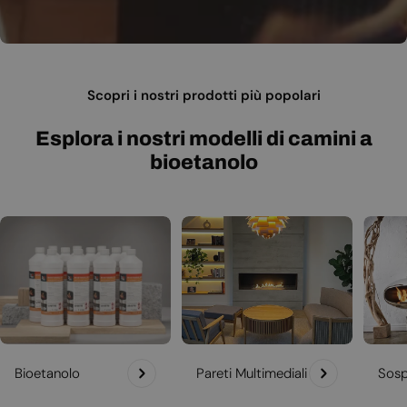
Scopri i nostri prodotti più popolari
Esplora i nostri modelli di camini a
bioetanolo
Bioetanolo
Pareti Multimediali
Sosp