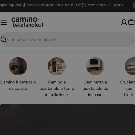
Vai
rapida
Spedizione gratuita oltre 199 €
Reso entro 30 giorni
al
contenuto
Ca
Ricerca
Camino bioetanolo
Camino a
Caminetto a
Bruciat
da parete
bioetanolo a libera
bioetanolo da
cami
installazione
incasso
bioet