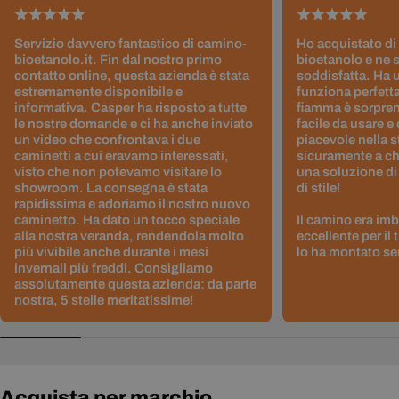
Servizio davvero fantastico di camino-
Ho acquistato di
bioetanolo.it. Fin dal nostro primo
bioetanolo e ne 
contatto online, questa azienda è stata
soddisfatta. Ha 
estremamente disponibile e
funziona perfetta
informativa. Casper ha risposto a tutte
fiamma è sorpre
le nostre domande e ci ha anche inviato
facile da usare e
un video che confrontava i due
piacevole nella s
caminetti a cui eravamo interessati,
sicuramente a ch
visto che non potevamo visitare lo
una soluzione di
showroom. La consegna è stata
di stile!
rapidissima e adoriamo il nostro nuovo
caminetto. Ha dato un tocco speciale
Il camino era im
alla nostra veranda, rendendola molto
eccellente per il
più vivibile anche durante i mesi
lo ha montato sen
invernali più freddi. Consigliamo
assolutamente questa azienda: da parte
nostra, 5 stelle meritatissime!
Acquista per marchio