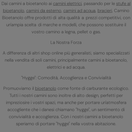
Dai camini a bioetanolo ai
camini elettrici
, passando per le
stufe al
bioetanolo
,
camini da esterno
,
camini ad acqua
,
bracieri
, Camino
Bioetanolo offre prodotti di alta qualità a prezzi competitivi, con
un'ampia scelta di marche e modelli, che possono sostituire il
vostro camino a legna, pellet o gas.
La Nostra Forza
A differenza di altri shop online più generalisti, siamo specializzati
nella vendita di soli camini, principalmente camini a bioetanolo,
elettrici e ad acqua.
"Hygge": Comodità, Accoglienza e Convivialità
Promuoviamo il
bioetanolo
come fonte di carburante ecologico.
Tutti i nostri camini sono inoltre di alto design, perfetti per
impreziosire i vostri spazi, ma anche per portare un'atmosfera
accogliente che i danesi chiamano "hygge", un sentimento di
convivialità e accoglienza. Con i nostri camini a bioetanolo
speriamo di portare "hygge" nella vostra abitazione.