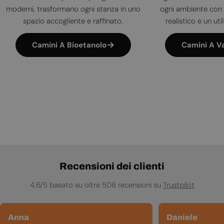
moderni, trasformano ogni stanza in uno
ogni ambiente con 
spazio accogliente e raffinato.
realistico e un uti
Camini A Bioetanolo
Camini A V
Recensioni dei clienti
4,6/5 basato su oltre 508 recensioni su
Trustpilot
Anna
Daniele