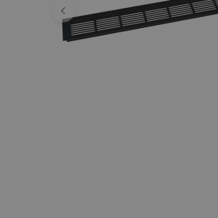
Apri supporto 0 in modalità modale