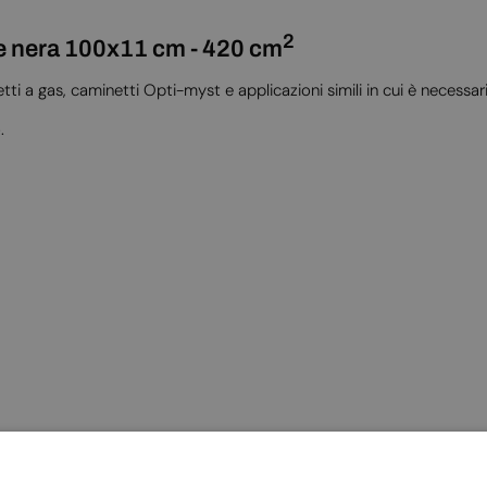
2
one nera 100x11 cm - 420 cm
etti a gas, caminetti Opti-myst e applicazioni simili in cui è necess
.