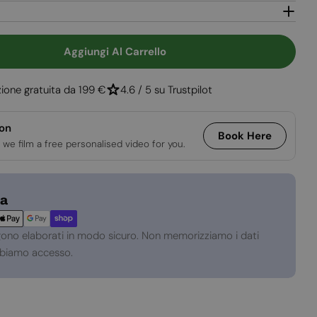
e
Apri supporto 2
Aggiungi Al Carrello
 Per Griglia Di Ventilazione Nera - 100x11 Cm - 420
antità Per Griglia Di Ventilazione Nera - 100x11 
ione gratuita da 199 €
4.6 / 5 su Trustpilot
ion
Book Here
 we film a free personalised video for you.
za
gono elaborati in modo sicuro. Non memorizziamo i dati
abbiamo accesso.