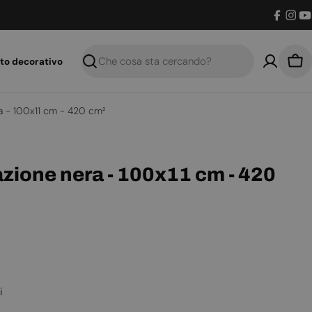
Facebo
Inst
Y
to decorativo
Ricerca
Car
era - 100x11 cm - 420 cm²
lazione nera - 100x11 cm - 420
i