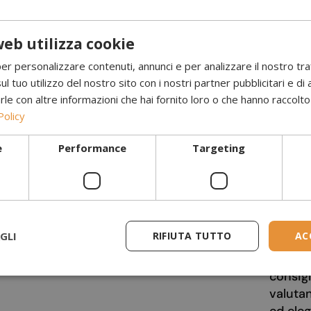
eb utilizza cookie
per personalizzare contenuti, annunci e per analizzare il nostro tr
ul tuo utilizzo del nostro sito con i nostri partner pubblicitari e di 
 con altre informazioni che hai fornito loro o che hanno raccolto d
Policy
e
Performance
Targeting
servizio e prodotti a prezzi molto
Ho acq
voli, lo consiglio vivamente.
bioeta
Ha un a
e ha u
GLI
RIFIUTA TUTTO
AC
sorpre
regala 
consigl
valuta