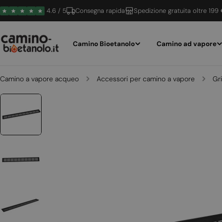
Vai
4.6 / 5
Consegna rapida
Spedizione gratuita oltre 199
al
contenuto
Camino Bioetanolo
Camino ad vapore
Camino a vapore acqueo
Accessori per camino a vapore
Gri