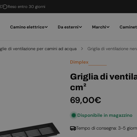
 €
Reso entro 30 giorni
Camino elettrico
Da esterni
Marchi
Caminet
glie di ventilazione per camini ad acqua
Griglia di ventilazione n
Dimplex
Griglia di venti
cm²
Prezzo
69,00€
normale
Disponibile in magazzino
Tempo di consegna: 3-5 giorn