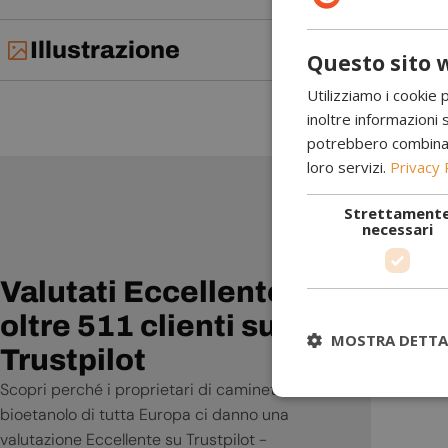
Illustrazione
Questo sito w
Utilizziamo i cookie 
inoltre informazioni s
potrebbero combinarle
loro servizi.
Privacy 
Strettament
necessari
Ottimo 
ragione
Valutati Eccellente da
oltre 511 clienti su
MOSTRA DETTA
Trustpilot
Scopri perché i proprietari di caminetti a
bioetanolo di tutta Europa ci danno una
valutazione Eccellente su Trustpilot -