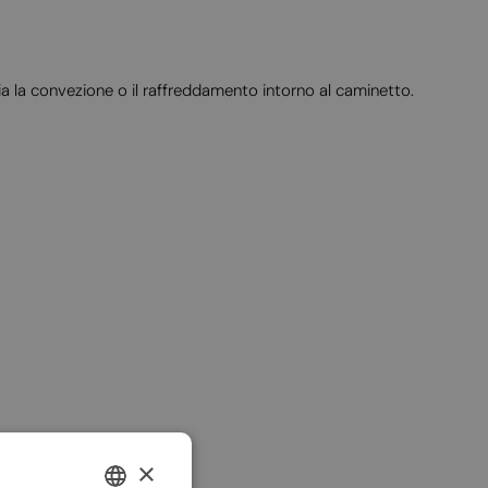
aria la convezione o il raffreddamento intorno al caminetto.
×