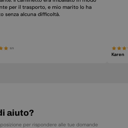
ante. Il caminetto era imballato in modo
IRISH
nte per il trasporto, e mio marito lo ha
ICELANDIC
 senza alcuna difficoltà.
ITALIAN
LATVIAN
LITHUANIAN
5/5
MALTESE
Karen
NORWEGIAN
POLISH
PORTUGUESE
ROMANIAN
RUSSIAN
SERBIAN
i aiuto?
SLOVAK
isposizione per rispondere alle tue domande
SLOVENIAN