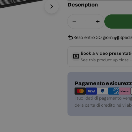
Description
Apri supporto 1 in modalità modal
Quantità
Diminuisci La Quantità
Aumenta La Qu
Reso entro 30 giorni
Spediz
Book a video presentat
See this product up close -
Metodi
Pagamento e sicurez
di
pagamento
I tuoi dati di pagamento ven
della carta di credito né vi 