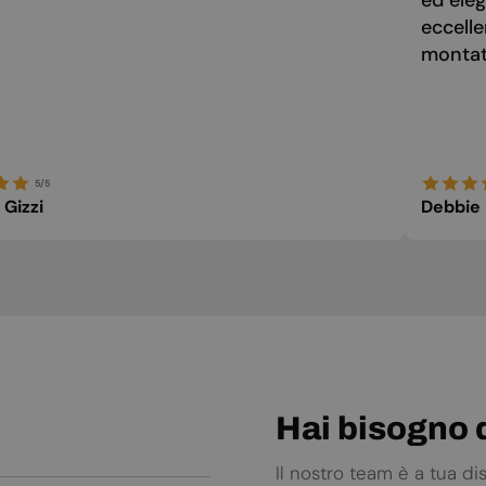
ed eleg
eccelle
montato
5/5
 Gizzi
Debbie
Hai bisogno d
Il nostro team è a tua d