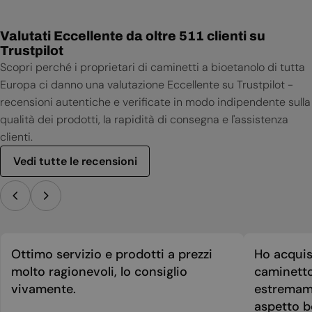
Valutati Eccellente da oltre 511 clienti su
Trustpilot
Scopri perché i proprietari di caminetti a bioetanolo di tutta
Europa ci danno una valutazione Eccellente su Trustpilot -
recensioni autentiche e verificate in modo indipendente sulla
qualità dei prodotti, la rapidità di consegna e l'assistenza
clienti.
Vedi tutte le recensioni
Ottimo servizio e prodotti a prezzi
Ho acquis
molto ragionevoli, lo consiglio
caminetto
vivamente.
estremame
aspetto be