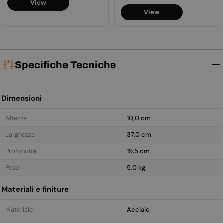
View
normale
View
Specifiche Tecniche
Dimensioni
Altezza
10,0 cm
Larghezza
37,0 cm
Profondità
19,5 cm
Peso
5,0 kg
Materiali e finiture
Materiale
Acciaio