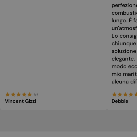
perfezion
combusti
lungo. È f
un'atmosf
Lo consig
chiunque 
soluzione
elegante. 
modo ecce
mio marit
alcuna dif
5/5
Vincent Gizzi
Debbie