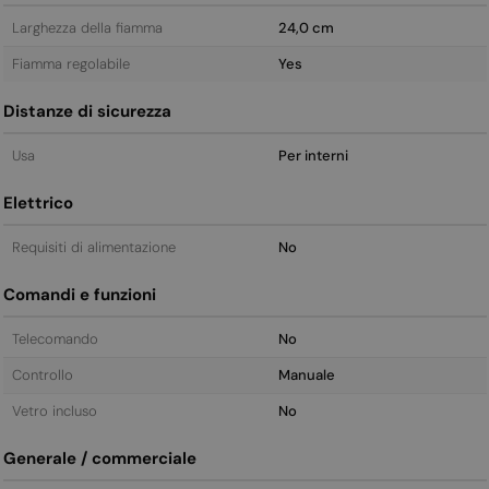
Larghezza della fiamma
24,0 cm
Fiamma regolabile
Yes
Distanze di sicurezza
Usa
Per interni
Elettrico
Requisiti di alimentazione
No
Comandi e funzioni
Telecomando
No
Controllo
Manuale
Vetro incluso
No
Generale / commerciale