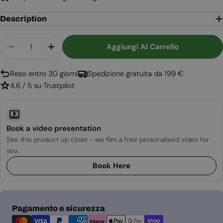
Description
Quantità
Aggiungi Al Carrello
Diminuisci La Quantità Per Bruciatore A Bioetan
Aumenta La Quantità Per Bruciatore A 
Reso entro 30 giorni
Spedizione gratuita da 199 €
4.6 / 5 su Trustpilot
Book a video presentation
See this product up close - we film a free personalised video for
you.
Book Here
Metodi
Pagamento e sicurezza
di