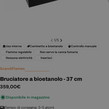
1
/
5
Uso interno
Caminetto a bioetanolo
Controllo manuale
Fiamma regolabile
Non serve la canna fumaria
Nessuna elettricità
Inserisci
ScandiFlames
Bruciatore a bioetanolo - 37 cm
Prezzo
359,00€
normale
Disponibile in magazzino
Tempo di consegna: 3-5 giorni