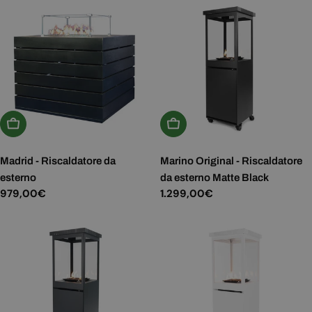
Aggiungi Al Carrello
Aggiungi Al Carrello
Madrid - Riscaldatore da
Marino Original - Riscaldatore
esterno
da esterno Matte Black
Prezzo
979,00€
Prezzo
1.299,00€
normale
normale