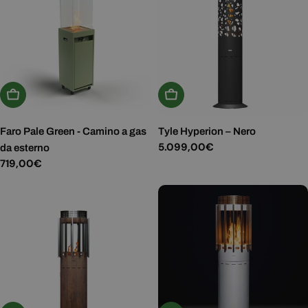
Aggiungi Al Carrello
Aggiungi Al Carrello
Faro Pale Green - Camino a gas
Tyle Hyperion – Nero
Prezzo
5.099,00€
da esterno
normale
Prezzo
719,00€
normale