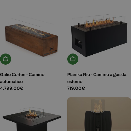
normale
normale
Scegli Le Opzioni
Aggiungi Al Carrello
Galio Corten - Camino
Planika Rio - Camino a gas da
automatico
esterno
Prezzo
4.799,00€
Prezzo
719,00€
normale
normale