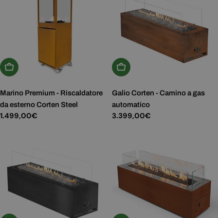
Aggiungi Al Carrello
Scegli Le Opzioni
Marino Premium - Riscaldatore
Galio Corten - Camino a gas
da esterno Corten Steel
automatico
Prezzo
1.499,00€
Prezzo
3.399,00€
normale
normale