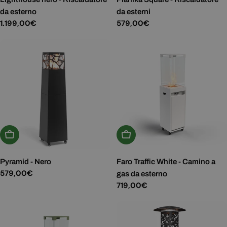
da esterno
da esterni
Prezzo
1.199,00€
Prezzo
579,00€
normale
normale
Aggiungi Al Carrello
Aggiungi Al Carrello
Pyramid - Nero
Faro Traffic White - Camino a
Prezzo
579,00€
gas da esterno
normale
Prezzo
719,00€
normale