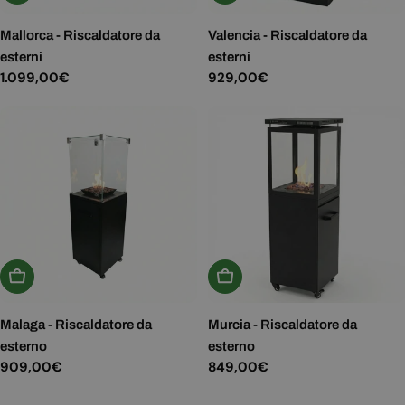
Mallorca - Riscaldatore da
Valencia - Riscaldatore da
esterni
esterni
Prezzo
1.099,00€
Prezzo
929,00€
normale
normale
Aggiungi Al Carrello
Aggiungi Al Carrello
Malaga - Riscaldatore da
Murcia - Riscaldatore da
esterno
esterno
Prezzo
909,00€
Prezzo
849,00€
normale
normale