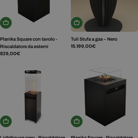
Aggiungi Al Carrello
Aggiungi Al Carrello
Planika Square con tavolo -
Tuli Stufa a gas – Nero
Prezzo
15.199,00€
Riscaldatore da esterni
normale
Prezzo
829,00€
normale
Aggiungi Al Carrello
Aggiungi Al Carrello
Lighthouse nero - Riscaldatore
Planika Square - Riscaldatore