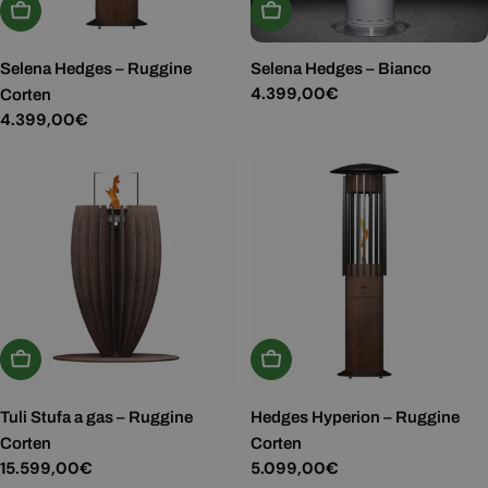
Aggiungi Al Carrello
Aggiungi Al Carrello
Selena Hedges – Ruggine
Selena Hedges – Bianco
Prezzo
4.399,00€
Corten
normale
Prezzo
4.399,00€
normale
Aggiungi Al Carrello
Aggiungi Al Carrello
Tuli Stufa a gas – Ruggine
Hedges Hyperion – Ruggine
Corten
Corten
Prezzo
15.599,00€
Prezzo
5.099,00€