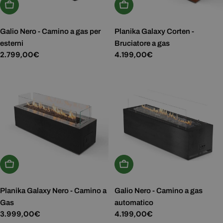
Aggiungi Al Carrello
Scegli Le Opzioni
Galio Nero - Camino a gas per
Planika Galaxy Corten -
esterni
Bruciatore a gas
Prezzo
2.799,00€
Prezzo
4.199,00€
normale
normale
Scegli Le Opzioni
Aggiungi Al Carrello
Planika Galaxy Nero - Camino a
Galio Nero - Camino a gas
Gas
automatico
Prezzo
3.999,00€
Prezzo
4.199,00€