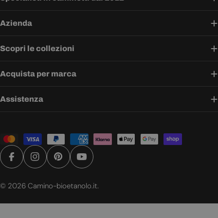
Azienda
Scopri le collezioni
Acquista per marca
Assistenza
Metodi
di
pagamento
Facebook
Instagram
Pinterest
YouTube
© 2026
Camino-bioetanolo.it
.