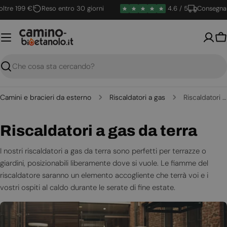
Vai
re 199 €
Reso entro 30 giorni
4.6 / 5
Consegna rap
al
contenuto
Ca
Ricerca
Camini e bracieri da esterno
Riscaldatori a gas
Riscaldatori a gas da terra
C
Riscaldatori a gas da terra
o
I nostri riscaldatori a gas da terra sono perfetti per terrazze o
giardini, posizionabili liberamente dove si vuole. Le fiamme del
l
riscaldatore saranno un elemento accogliente che terrà voi e i
l
vostri ospiti al caldo durante le serate di fine estate.
e
z