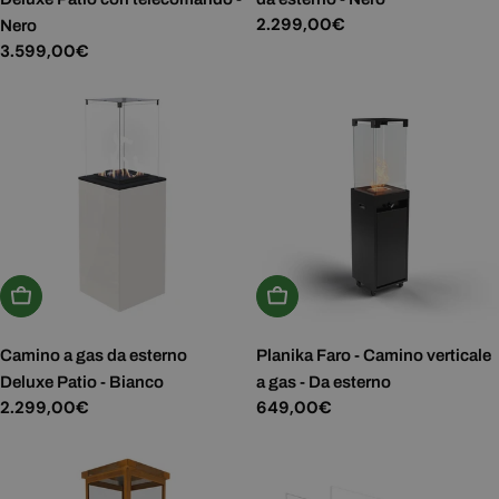
Prezzo
2.299,00€
Nero
normale
Prezzo
3.599,00€
normale
Aggiungi Al Carrello
Aggiungi Al Carrello
Camino a gas da esterno
Planika Faro - Camino verticale
Deluxe Patio - Bianco
a gas - Da esterno
Prezzo
2.299,00€
Prezzo
649,00€
normale
normale