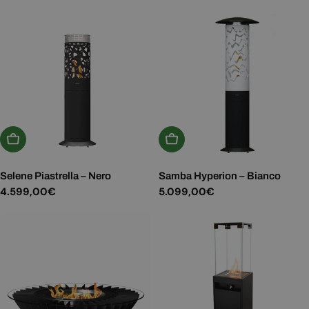
normale
normale
Aggiungi Al Carrello
Aggiungi Al Carrello
Selene Piastrella – Nero
Samba Hyperion – Bianco
Prezzo
4.599,00€
Prezzo
5.099,00€
normale
normale