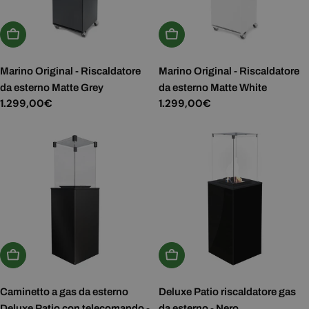
Aggiungi Al Carrello
Aggiungi Al Carrello
Marino Original - Riscaldatore
Marino Original - Riscaldatore
da esterno Matte Grey
da esterno Matte White
Prezzo
1.299,00€
Prezzo
1.299,00€
normale
normale
Aggiungi Al Carrello
Aggiungi Al Carrello
Caminetto a gas da esterno
Deluxe Patio riscaldatore gas
Deluxe Patio con telecomando -
da esterno - Nero