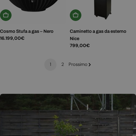
Aggiungi Al Carrello
Aggiungi Al Carrello
Cosmo Stufa a gas – Nero
Caminetto a gas da esterno
Prezzo
16.199,00€
Nice
normale
Prezzo
799,00€
normale
1
2
Prossimo