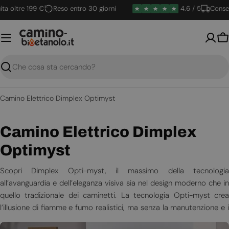
Vai
oltre 199 €
Reso entro 30 giorni
4.6 / 5
Consegna 
al
contenuto
Ca
Ricerca
Camino Elettrico Dimplex Optimyst
C
Camino Elettrico Dimplex
o
Optimyst
l
Scopri Dimplex Opti-myst, il massimo della tecnologia
all’avanguardia e dell’eleganza visiva sia nel design moderno che in
l
quello tradizionale dei caminetti. La tecnologia Opti-myst crea
e
l’illusione di fiamme e fumo realistici, ma senza la manutenzione e i
disagi di un vero fuoco.
z