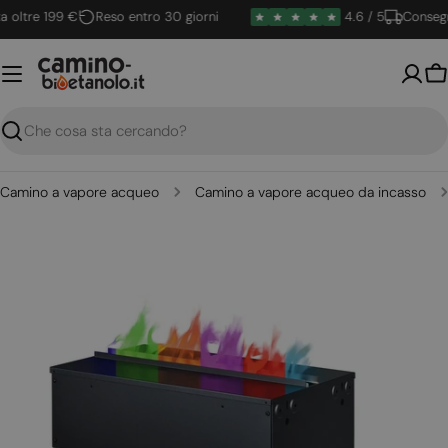
Vai
oltre 199 €
Reso entro 30 giorni
4.6 / 5
Consegna 
al
contenuto
Ca
Ricerca
Camino a vapore acqueo
Camino a vapore acqueo da incasso
Apri supporto 0 in modalità modale
Apri su