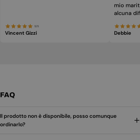
mio marit
alcuna dif
5/5
Vincent Gizzi
Debbie
FAQ
Il prodotto non è disponibile, posso comunque
ordinarlo?