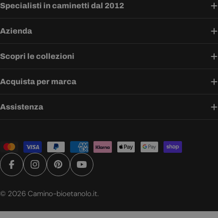
Specialisti in caminetti dal 2012
Azienda
Scopri le collezioni
Acquista per marca
Assistenza
Metodi
di
pagamento
Facebook
Instagram
Pinterest
YouTube
© 2026
Camino-bioetanolo.it
.