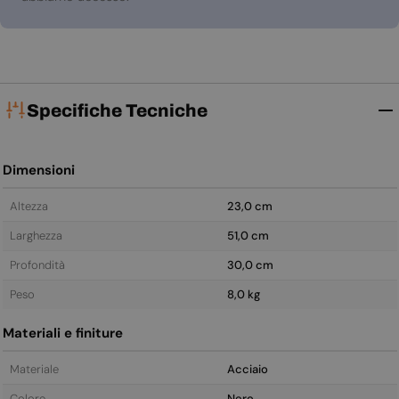
Specifiche Tecniche
Dimensioni
Altezza
23,0 cm
Larghezza
51,0 cm
Profondità
30,0 cm
Peso
8,0 kg
Materiali e finiture
Materiale
Acciaio
Colore
Nero