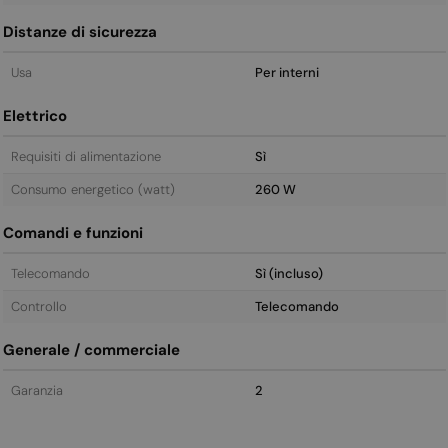
Distanze di sicurezza
Usa
Per interni
Elettrico
Requisiti di alimentazione
Sì
Consumo energetico (watt)
260 W
Comandi e funzioni
Telecomando
Sì (incluso)
Controllo
Telecomando
Generale / commerciale
Garanzia
2