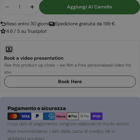
Quantità
Aggiungi Al Carrello
Diminuisci La Quantità Per Optimyst Cassette 50
Aumenta La Quantità Per Optimyst Cass
Reso entro 30 giorni
Spedizione gratuita da 199 €
4.6 / 5 su Trustpilot
Book a video presentation
See this product up close - we film a free personalised video for
you.
Book Here
Metodi
Pagamento e sicurezza
di
pagamento
I tuoi dati di pagamento vengono elaborati in modo sicuro.
Non memorizziamo i dati della carta di credito né vi
abbiamo accesso.