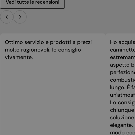
Vedi tutte le recensioni
Ottimo servizio e prodotti a prezzi
Ho acquis
molto ragionevoli, lo consiglio
caminetto
vivamente.
estremame
aspetto be
perfezion
combusti
lungo. È f
un'atmosf
Lo consig
chiunque 
soluzione
elegante. 
modo ecce