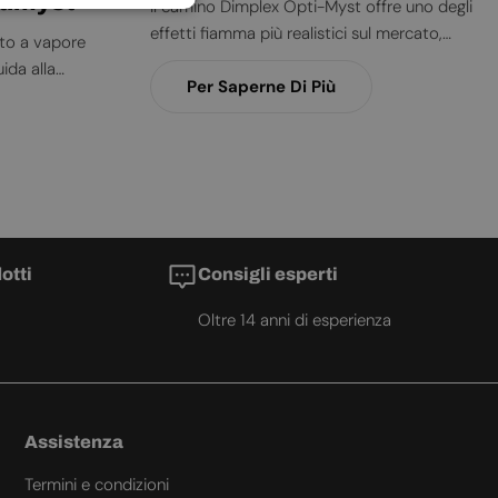
timyst
Il camino Dimplex Opti-Myst offre uno degli
effetti fiamma più realistici sul mercato,
HUNGARIAN
tto a vapore
utilizzando la tecnologia a vapore acqueo per
ida alla
IRISH
imitare il fuoco vero — senza fumo, odori o
Per Saperne Di Più
tiamo le
ICELANDIC
costi di installazione. Ma è la scelta giusta per
duzione della
la tua casa? In questa guida trovi i principali
ITALIAN
 che non si
pro e contro per aiutarti a decidere.
le soluzioni e ai
LATVIAN
ntenere il tuo
LITHUANIAN
MALTESE
otti
Consigli esperti
NORWEGIAN
Oltre 14 anni di esperienza
POLISH
PORTUGUESE
ROMANIAN
Assistenza
RUSSIAN
Termini e condizioni
SERBIAN