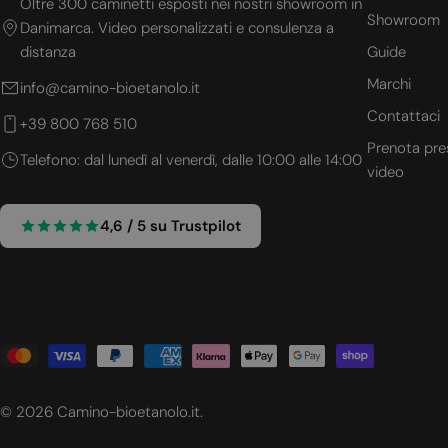
Oltre 300 caminetti esposti nei nostri showroom in
Showroom
u
Danimarca. Video personalizzati e consulenza a
distanza
Guide
e
Marchi
info@camino-bioetanolo.it
Contattaci
o
+39 800 768 510
Prenota pre
Telefono: dal lunedì al venerdì, dalle 10:00 alle 14:00
video
4,6 / 5 su Trustpilot
Metodi
di
pagamento
© 2026
Camino-bioetanolo.it
.