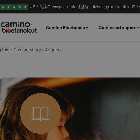
Vai
4.6 / 5
Consegna rapida
Spedizione gratuita oltre 199
al
contenuto
Camino Bioetanolo
Camino ad vapore
Guide Camino Vapore Acqueo