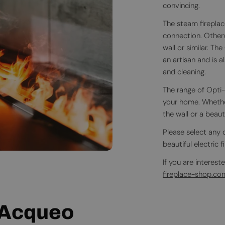
convincing.
The steam fireplac
connection. Otherw
wall or similar. Th
an artisan and is 
and cleaning.
The range of Opti-m
your home. Whether
the wall or a beauti
Please select any 
beautiful electric 
If you are intereste
fireplace-shop.co
 Acqueo