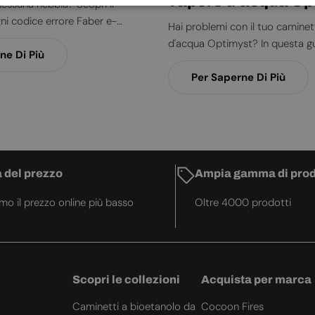
vapore d'acqua Op
essuna nebbia? Scopri il
gni codice errore Faber e-
Hai problemi con il tuo camine
esettarlo autonomamente e
d'acqua Optimyst? In questa gu
isolve il problema. Leggi la
ne Di Più
risoluzione dei problemi, affron
situazioni più comuni — dalla ri
Per Saperne Di Più
quantità di vapore al caminetto
accende — insieme alle cause, al
consigli di manutenzione per ma
caminetto sempre efficiente.
 del prezzo
Ampia gamma di prod
amo il prezzo online più basso
Oltre 4000 prodotti
Scopri le collezioni
Acquista per marca
Caminetti a bioetanolo da
Cocoon Fires