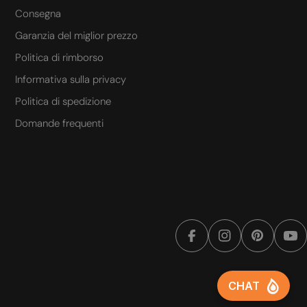
Consegna
SLOVAK
Garanzia del miglior prezzo
SLOVENIAN
Politica di rimborso
SPANISH
Informativa sulla privacy
SWEDISH
Politica di spedizione
TURKISH
Domande frequenti
UKRAINIAN
Facebook
Instagram
Pinterest
Yo