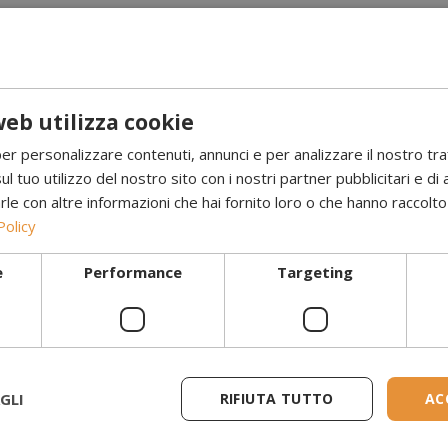
eb utilizza cookie
per personalizzare contenuti, annunci e per analizzare il nostro tr
ul tuo utilizzo del nostro sito con i nostri partner pubblicitari e di 
 con altre informazioni che hai fornito loro o che hanno raccolto d
Policy
e
Performance
Targeting
 errore Dimplex e
Guida alla risoluzi
GLI
RIFIUTA TUTTO
AC
problemi per camin