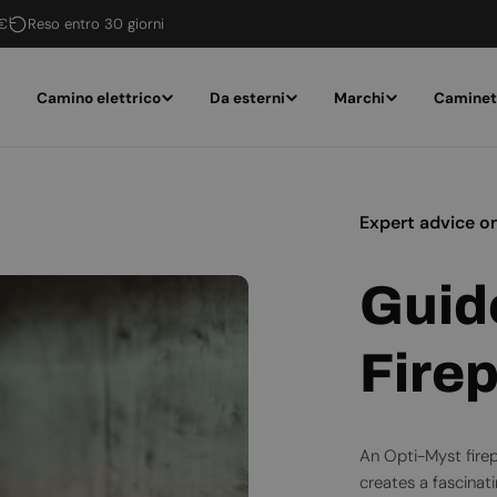
 €
Reso entro 30 giorni
Camino elettrico
Da esterni
Marchi
Caminet
Expert advice o
Guid
Fire
An Opti-Myst firepl
creates a fascinat