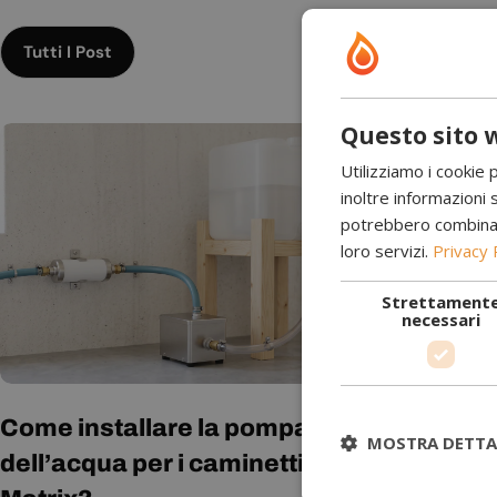
u
Tutti I Post
i
d
Questo sito w
e
Utilizziamo i cookie 
inoltre informazioni s
C
potrebbero combinarle
loro servizi.
Privacy 
a
Strettament
necessari
m
i
Come installare la pompa
Codici di
n
MOSTRA DETTA
dell’acqua per i caminetti E-
Faber