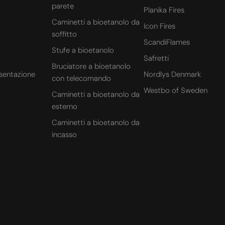
parete
Planika Fires
Caminetti a bioetanolo da
Icon Fires
soffitto
ScandiFlames
Stufe a bioetanolo
Safretti
Bruciatore a bioetanolo
sentazione
Nordlys Denmark
con telecomando
Westbo of Sweden
Caminetti a bioetanolo da
esterno
Caminetti a bioetanolo da
incasso