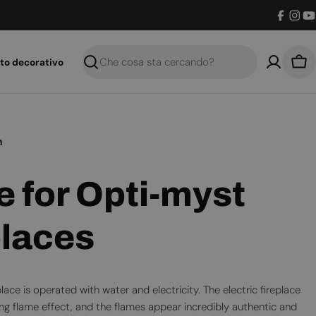
Facebo
Inst
Y
to decorativo
Ricerca
Car
n
e for Opti-myst
places
ace is operated with water and electricity. The electric fireplace
ing flame effect, and the flames appear incredibly authentic and