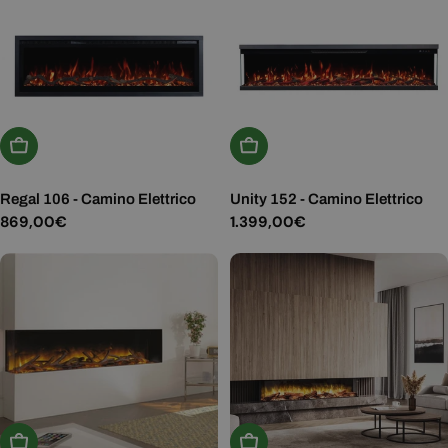
Aggiungi Al Carrello
Aggiungi Al Carrello
Regal 106 - Camino Elettrico
Unity 152 - Camino Elettrico
Prezzo
869,00€
Prezzo
1.399,00€
normale
normale
Aggiungi Al Carrello
Aggiungi Al Carrello