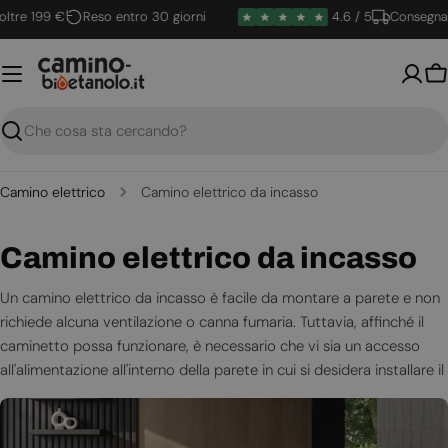
Vai
e 199 €
Reso entro 30 giorni
4.6 / 5
Consegna rap
al
contenuto
Ca
Ricerca
Camino elettrico
Camino elettrico da incasso
C
Camino elettrico da incasso
o
Un
c
amino elettrico da incasso
è facile da montare a parete e non
richiede alcuna ventilazione o canna fumaria. Tuttavia, affinché il
l
caminetto possa funzionare, è necessario che vi sia un accesso
l
all'alimentazione all'interno della parete in cui si desidera installare il
caminetto elettrico.
e
Con questi caminetti non si avranno problemi di fumo e di fatica
z