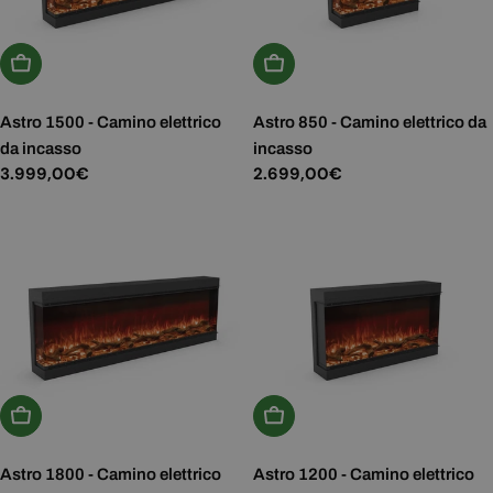
Aggiungi Al Carrello
Aggiungi Al Carrello
Astro 1500 - Camino elettrico
Astro 850 - Camino elettrico da
da incasso
incasso
Prezzo
3.999,00€
Prezzo
2.699,00€
normale
normale
Aggiungi Al Carrello
Aggiungi Al Carrello
Astro 1800 - Camino elettrico
Astro 1200 - Camino elettrico