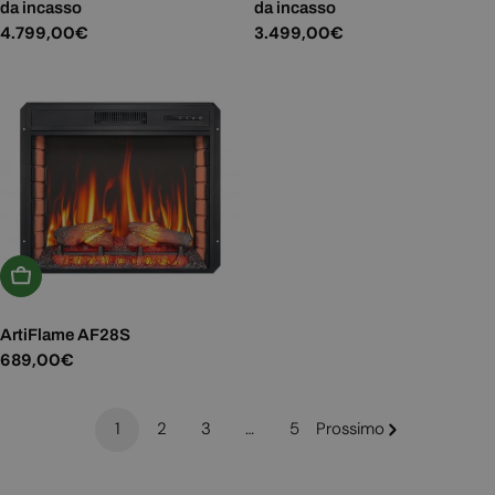
da incasso
da incasso
Prezzo
4.799,00€
Prezzo
3.499,00€
normale
normale
Aggiungi Al Carrello
ArtiFlame AF28S
Prezzo
689,00€
normale
1
2
3
…
5
Prossimo