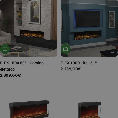
Aggiungi Al Carrello
Aggiungi Al Carrello
E-FX 1500 59" - Camino
E-FX 1300 Lite - 51"
Prezzo
2.289,00€
elettrico
normale
Prezzo
2.899,00€
normale