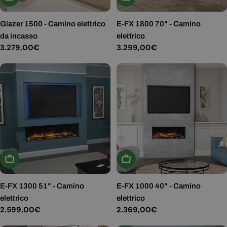
Glazer 1500 - Camino elettrico
E-FX 1800 70" - Camino
da incasso
elettrico
Prezzo
3.279,00€
Prezzo
3.299,00€
normale
normale
Aggiungi Al Carrello
Aggiungi Al Carrello
E-FX 1300 51" - Camino
E-FX 1000 40" - Camino
elettrico
elettrico
Prezzo
2.599,00€
Prezzo
2.369,00€
normale
normale