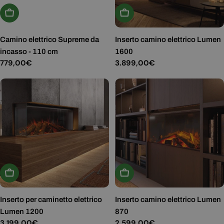
Aggiungi Al Carrello
Aggiungi Al Carrello
Camino elettrico Supreme da
Inserto camino elettrico Lumen
incasso - 110 cm
1600
Prezzo
779,00€
Prezzo
3.899,00€
normale
normale
Aggiungi Al Carrello
Aggiungi Al Carrello
Inserto per caminetto elettrico
Inserto camino elettrico Lumen
Lumen 1200
870
Prezzo
3.199,00€
Prezzo
2.599,00€