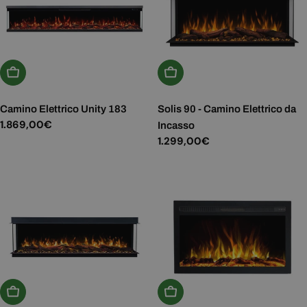
Aggiungi Al Carrello
Aggiungi Al Carrello
Camino Elettrico Unity 183
Solis 90 - Camino Elettrico da
Prezzo
1.869,00€
Incasso
normale
Prezzo
1.299,00€
normale
Aggiungi Al Carrello
Aggiungi Al Carrello