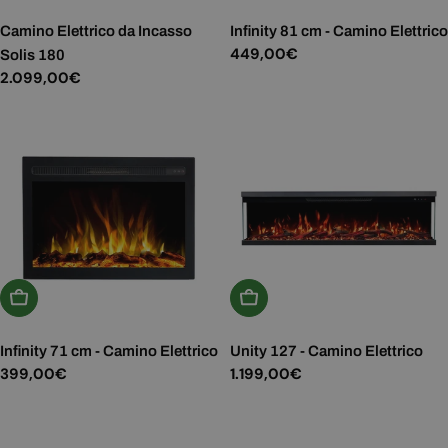
Camino Elettrico da Incasso
Infinity 81 cm - Camino Elettrico
Prezzo
449,00€
Solis 180
normale
Prezzo
2.099,00€
normale
Aggiungi Al Carrello
Aggiungi Al Carrello
Infinity 71 cm - Camino Elettrico
Unity 127 - Camino Elettrico
Prezzo
399,00€
Prezzo
1.199,00€
normale
normale