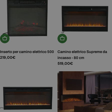
Aggiungi Al Carrello
Aggiungi Al Carrello
Inserto per camino elettrico 500
Camino elettrico Supreme da
Prezzo
219,00€
incasso - 80 cm
normale
Prezzo
519,00€
normale