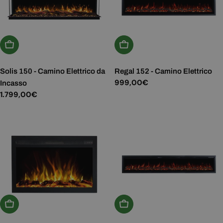
Aggiungi Al Carrello
Aggiungi Al Carrello
Solis 150 - Camino Elettrico da
Regal 152 - Camino Elettrico
Prezzo
999,00€
Incasso
normale
Prezzo
1.799,00€
normale
Aggiungi Al Carrello
Aggiungi Al Carrello