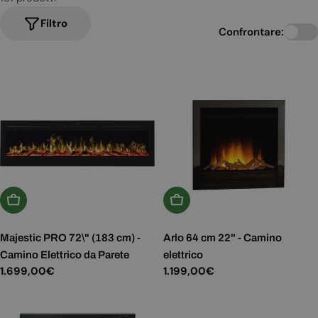
Filtro
Confrontare:
Aggiungi Al Carrello
Scegli Le Opzioni
Majestic PRO 72\" (183 cm) -
Arlo 64 cm 22" - Camino
Camino Elettrico da Parete
elettrico
Prezzo
1.699,00€
Prezzo
1.199,00€
normale
normale