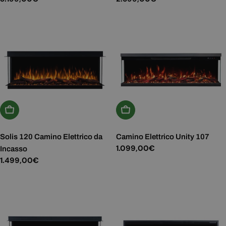
normale
normale
Aggiungi Al Carrello
Aggiungi Al Carrello
Solis 120 Camino Elettrico da
Camino Elettrico Unity 107
Prezzo
1.099,00€
Incasso
normale
Prezzo
1.499,00€
normale