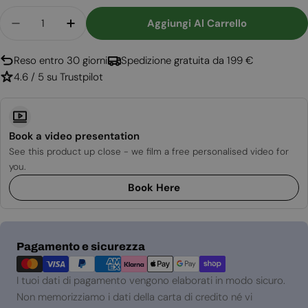
Quantità
Aggiungi Al Carrello
Diminuisci La Quantità Per Camino Elettrico Avo
Aumenta La Quantità Per Camino Elettr
Reso entro 30 giorni
Spedizione gratuita da 199 €
4.6 / 5 su Trustpilot
Book a video presentation
See this product up close - we film a free personalised video for
you.
Book Here
Metodi
Pagamento e sicurezza
di
pagamento
I tuoi dati di pagamento vengono elaborati in modo sicuro.
Non memorizziamo i dati della carta di credito né vi