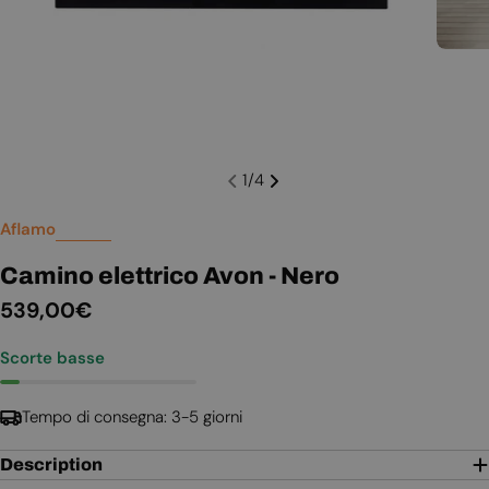
1
/
4
Aflamo
Camino elettrico Avon - Nero
Prezzo
539,00€
normale
Scorte basse
Tempo di consegna: 3-5 giorni
Description