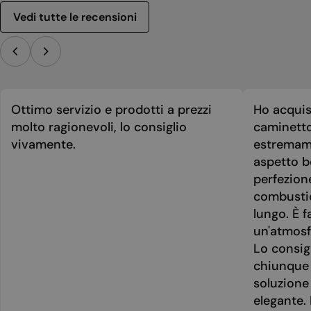
Vedi tutte le recensioni
Ottimo servizio e prodotti a prezzi
Ho acquis
molto ragionevoli, lo consiglio
caminetto
vivamente.
estremame
aspetto be
perfezion
combusti
lungo. È f
un'atmosf
Lo consig
chiunque 
soluzione
elegante. 