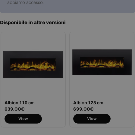
abbiamo accesso.
Disponibile in altre versioni
Albion 110 cm
Albion 128 cm
Prezzo
639,00€
Prezzo
699,00€
normale
normale
View
View