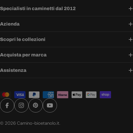
Specialisti in caminetti dal 2012
Azienda
Scopri le collezioni
Acquista per marca
Assistenza
Metodi
di
pagamento
Facebook
Instagram
Pinterest
YouTube
© 2026
Camino-bioetanolo.it
.