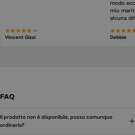
modo ecce
mio marit
alcuna dif
5/5
Vincent Gizzi
Debbie
FAQ
Il prodotto non è disponibile, posso comunque
ordinarlo?