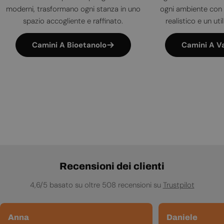
moderni, trasformano ogni stanza in uno
ogni ambiente con 
spazio accogliente e raffinato.
realistico e un uti
Camini A Bioetanolo
Camini A V
Recensioni dei clienti
4,6/5 basato su oltre 508 recensioni su
Trustpilot
Anna
Daniele