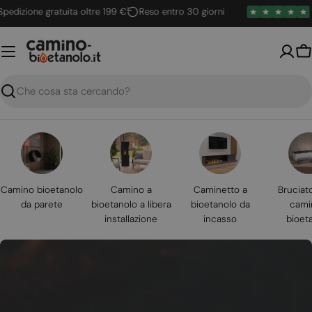
Vai
zione gratuita oltre 199 €
Reso entro 30 giorni
4.6 /
al
contenuto
Ca
Ricerca
Camino bioetanolo
Camino a
Caminetto a
Bruciat
da parete
bioetanolo a libera
bioetanolo da
cami
installazione
incasso
bioet