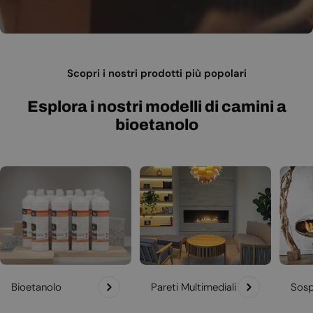
Scopri i nostri prodotti più popolari
Esplora i nostri modelli di camini a
bioetanolo
Bioetanolo
Pareti Multimediali
Sosp