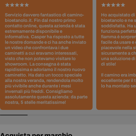
Servizio davvero fantastico di camino-
Ho acquistato di
bioetanolo.it. Fin dal nostro primo
bioetanolo e ne 
contatto online, questa azienda è stata
soddisfatta. Ha 
estremamente disponibile e
funziona perfetta
informativa. Casper ha risposto a tutte
fiamma è sorpre
le nostre domande e ci ha anche inviato
facile da usare e
un video che confrontava i due
piacevole nella s
caminetti a cui eravamo interessati,
sicuramente a ch
visto che non potevamo visitare lo
una soluzione di
showroom. La consegna è stata
di stile!
rapidissima e adoriamo il nostro nuovo
caminetto. Ha dato un tocco speciale
Il camino era im
alla nostra veranda, rendendola molto
eccellente per il
più vivibile anche durante i mesi
lo ha montato sen
invernali più freddi. Consigliamo
assolutamente questa azienda: da parte
nostra, 5 stelle meritatissime!
Acquista per marchio