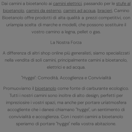
Dai camini a bioetanolo ai
camini elettrici
, passando per le
stufe al
bioetanolo
,
camini da esterno
,
camini ad acqua
,
bracieri
, Camino
Bioetanolo offre prodotti di alta qualità a prezzi competitivi, con
un'ampia scelta di marche e modelli, che possono sostituire il
vostro camino a legna, pellet o gas.
La Nostra Forza
A differenza di altri shop online più generalisti, siamo specializzati
nella vendita di soli camini, principalmente camini a bioetanolo,
elettrici e ad acqua.
"Hygge": Comodità, Accoglienza e Convivialità
Promuoviamo il
bioetanolo
come fonte di carburante ecologico.
Tutti i nostri camini sono inoltre di alto design, perfetti per
impreziosire i vostri spazi, ma anche per portare un'atmosfera
accogliente che i danesi chiamano "hygge", un sentimento di
convivialità e accoglienza. Con i nostri camini a bioetanolo
speriamo di portare "hygge" nella vostra abitazione.