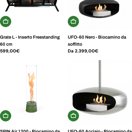
Aggiungi Al Carrello
Scegli Le Opzioni
Grate L - Inserto Freestanding
UFO-60 Nero - Biocamino da
60 cm
soffitto
Prezzo
599,00€
Prezzo
Da 2.399,00€
normale
normale
Aggiungi Al Carrello
Scegli Le Opzioni
SPIN Air 1200 - Biocamino da
UFO-60 Acciaio - Biocamino da