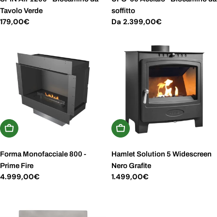
Tavolo Verde
soffitto
Prezzo
179,00€
Prezzo
Da 2.399,00€
normale
normale
Aggiungi Al Carrello
Aggiungi Al Carrello
Forma Monofacciale 800 -
Hamlet Solution 5 Widescreen
Prime Fire
Nero Grafite
Prezzo
4.999,00€
Prezzo
1.499,00€
normale
normale