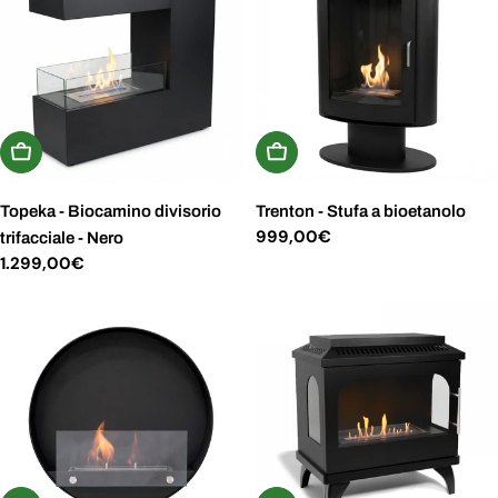
Aggiungi Al Carrello
Aggiungi Al Carrello
Topeka - Biocamino divisorio
Trenton - Stufa a bioetanolo
Prezzo
999,00€
trifacciale - Nero
normale
Prezzo
1.299,00€
normale