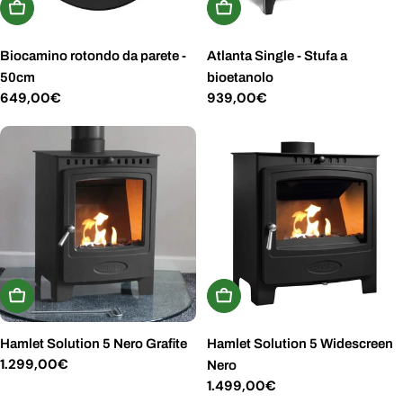
Aggiungi Al Carrello
Aggiungi Al Carrello
Biocamino rotondo da parete -
Atlanta Single - Stufa a
50cm
bioetanolo
Prezzo
649,00€
Prezzo
939,00€
normale
normale
Aggiungi Al Carrello
Aggiungi Al Carrello
Hamlet Solution 5 Nero Grafite
Hamlet Solution 5 Widescreen
Prezzo
1.299,00€
Nero
normale
Prezzo
1.499,00€