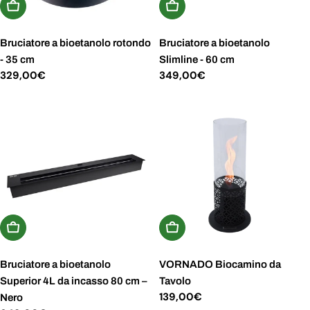
Aggiungi Al Carrello
Aggiungi Al Carrello
Bruciatore a bioetanolo rotondo
Bruciatore a bioetanolo
- 35 cm
Slimline - 60 cm
Prezzo
329,00€
Prezzo
349,00€
normale
normale
Aggiungi Al Carrello
Aggiungi Al Carrello
Bruciatore a bioetanolo
VORNADO Biocamino da
Superior 4L da incasso 80 cm –
Tavolo
Prezzo
139,00€
Nero