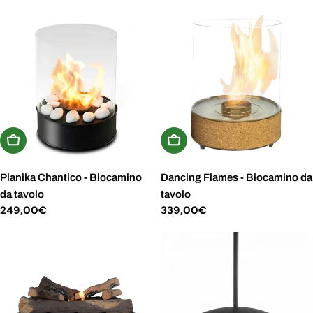
normale
Aggiungi Al Carrello
Aggiungi Al Carrello
Planika Chantico - Biocamino
Dancing Flames - Biocamino da
da tavolo
tavolo
Prezzo
249,00€
Prezzo
339,00€
normale
normale