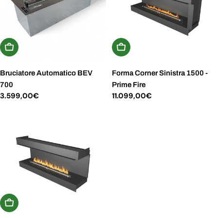
Aggiungi Al Carrello
Aggiungi Al Carrello
Bruciatore Automatico BEV
Forma Corner Sinistra 1500 -
700
Prime Fire
Prezzo
3.599,00€
Prezzo
11.099,00€
normale
normale
Aggiungi Al Carrello