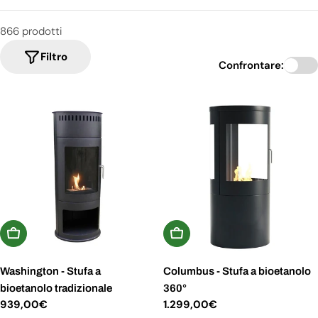
866 prodotti
Filtro
Confrontare:
Aggiungi Al Carrello
Aggiungi Al Carrello
Washington - Stufa a
Columbus - Stufa a bioetanolo
bioetanolo tradizionale
360°
Prezzo
939,00€
Prezzo
1.299,00€