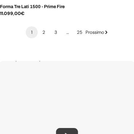
Forma Tre Lati 1500 - Prime Fire
Prezzo
11.099,00€
normale
1
2
3
…
25
Prossimo