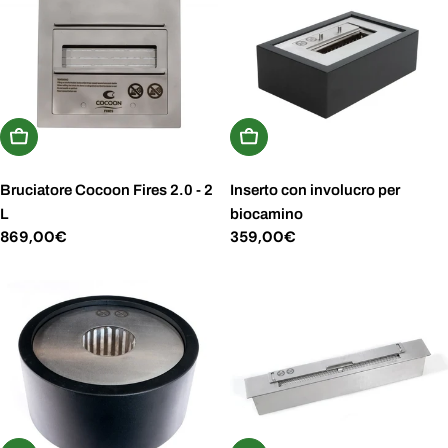
Aggiungi Al Carrello
Aggiungi Al Carrello
Bruciatore Cocoon Fires 2.0 - 2
Inserto con involucro per
L
biocamino
Prezzo
869,00€
Prezzo
359,00€
normale
normale