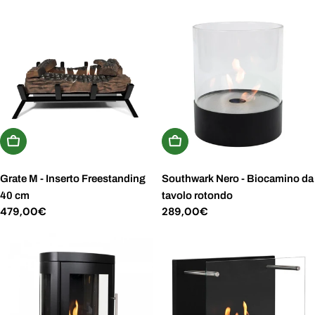
normale
normale
Aggiungi Al Carrello
Aggiungi Al Carrello
Grate M - Inserto Freestanding
Southwark Nero - Biocamino da
40 cm
tavolo rotondo
Prezzo
479,00€
Prezzo
289,00€
normale
normale