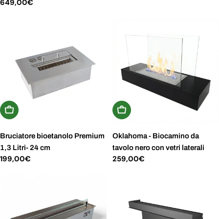
normale
Prezzo
649,00€
normale
Aggiungi Al Carrello
Aggiungi Al Carrello
Bruciatore bioetanolo Premium
Oklahoma - Biocamino da
1,3 Litri- 24 cm
tavolo nero con vetri laterali
Prezzo
199,00€
Prezzo
259,00€
normale
normale