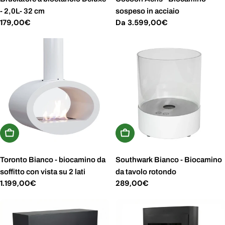
- 2,0L- 32 cm
sospeso in acciaio
Prezzo
179,00€
Prezzo
Da 3.599,00€
normale
normale
Scegli Le Opzioni
Aggiungi Al Carrello
Toronto Bianco - biocamino da
Southwark Bianco - Biocamino
soffitto con vista su 2 lati
da tavolo rotondo
Prezzo
1.199,00€
Prezzo
289,00€
normale
normale