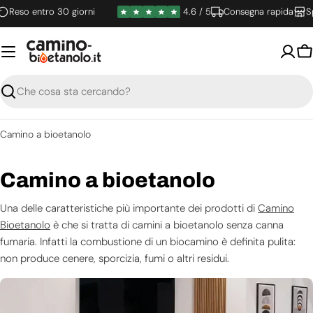
Vai
so entro 30 giorni
4.6 / 5
Consegna rapida
Spediz
al
contenuto
Ca
Ricerca
Camino a bioetanolo
C
Camino a bioetanolo
o
Una delle caratteristiche più importante dei prodotti di
Camino
Bioetanolo
è che si tratta di camini a bioetanolo senza canna
l
fumaria. Infatti la combustione di un biocamino è definita pulita:
l
non produce cenere, sporcizia, fumi o altri residui.
e
Il vantaggio è duplice: da un lato un caminetto a bioetanolo è un
elemento di design che arreda con un tocco contemporaneo la
z