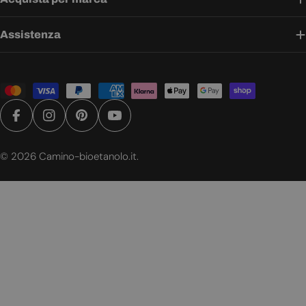
Assistenza
Metodi
di
pagamento
Facebook
Instagram
Pinterest
YouTube
© 2026
Camino-bioetanolo.it
.