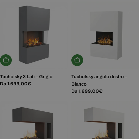
Scegli Le Opzioni
Scegli Le Opzioni
Tucholsky 3 Lati – Grigio
Tucholsky angolo destro –
Prezzo
Da 1.699,00€
Bianco
normale
Prezzo
Da 1.699,00€
normale