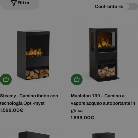
Filtro
Confrontare:
Aggiungi Al Carrello
Aggiungi Al Carrello
Steamy - Camino ibrido con
Mapleton 100 – Camino a
tecnologia Opti-myst
vapore acqueo autoportante in
Prezzo
1.599,00€
ghisa
normale
Prezzo
1.899,00€
normale