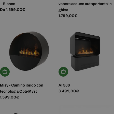
– Bianco
vapore acqueo autoportante in
Prezzo
Da 1.599,00€
ghisa
normale
Prezzo
1.799,00€
normale
Aggiungi Al Carrello
Aggiungi Al Carrello
Misy - Camino ibrido con
AI 500
Prezzo
3.499,00€
tecnologia Opti-Myst
normale
Prezzo
1.599,00€
normale