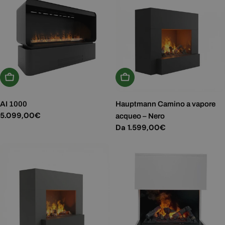
Aggiungi Al Carrello
Scegli Le Opzioni
AI 1000
Hauptmann Camino a vapore
Prezzo
5.099,00€
acqueo – Nero
normale
Prezzo
Da 1.599,00€
normale