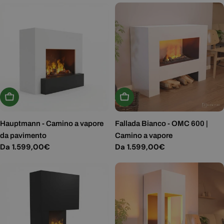
Scegli Le Opzioni
Scegli Le Opzioni
Hauptmann - Camino a vapore
Fallada Bianco - OMC 600 |
da pavimento
Camino a vapore
Prezzo
Da 1.599,00€
Prezzo
Da 1.599,00€
normale
normale