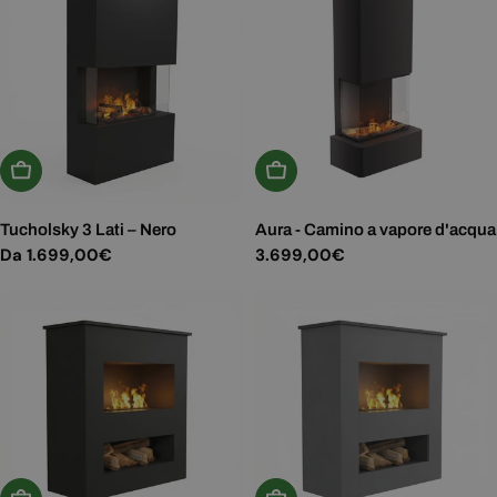
Scegli Le Opzioni
Aggiungi Al Carrello
Tucholsky 3 Lati – Nero
Aura - Camino a vapore d'acqua
Prezzo
Da 1.699,00€
Prezzo
3.699,00€
normale
normale