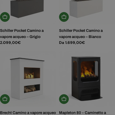
Aggiungi Al Carrello
Scegli Le Opzioni
Schiller Pocket Camino a
Schiller Pocket Camino a
vapore acqueo – Grigio
vapore acqueo – Bianco
Prezzo
2.099,00€
Prezzo
Da 1.699,00€
normale
normale
Scegli Le Opzioni
Aggiungi Al Carrello
Brecht Camino a vapore acqueo
Mapleton 80 – Caminetto a