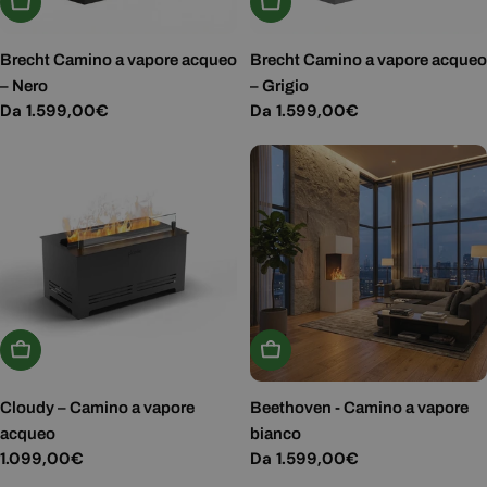
Scegli Le Opzioni
Scegli Le Opzioni
Brecht Camino a vapore acqueo
Brecht Camino a vapore acqueo
– Nero
– Grigio
Prezzo
Da 1.599,00€
Prezzo
Da 1.599,00€
normale
normale
Aggiungi Al Carrello
Scegli Le Opzioni
Cloudy – Camino a vapore
Beethoven - Camino a vapore
acqueo
bianco
Prezzo
1.099,00€
Prezzo
Da 1.599,00€
normale
normale