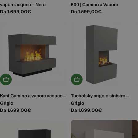
vapore acqueo – Nero
600 | Camino a Vapore
Prezzo
Da 1.699,00€
Prezzo
Da 1.599,00€
normale
normale
Scegli Le Opzioni
Scegli Le Opzioni
Kant Camino a vapore acqueo –
Tucholsky angolo sinistro –
Grigio
Grigio
Prezzo
Da 1.699,00€
Prezzo
Da 1.699,00€
normale
normale