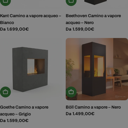
Scegli Le Opzioni
Scegli Le Opzioni
Kant Camino a vapore acqueo –
Beethoven Camino a vapore
Bianco
acqueo – Nero
Prezzo
Da 1.699,00€
Prezzo
Da 1.599,00€
normale
normale
Scegli Le Opzioni
Scegli Le Opzioni
Goethe Camino a vapore
Böll Camino a vapore – Nero
Prezzo
Da 1.499,00€
acqueo – Grigio
normale
Prezzo
Da 1.599,00€
normale