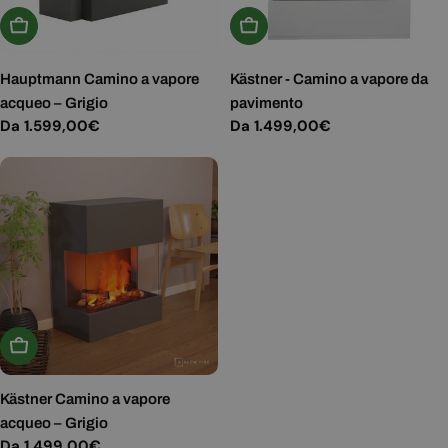
Scegli Le Opzioni
Scegli Le Opzioni
Hauptmann Camino a vapore
Kästner - Camino a vapore da
acqueo – Grigio
pavimento
Prezzo
Da 1.599,00€
Prezzo
Da 1.499,00€
normale
normale
Scegli Le Opzioni
Kästner Camino a vapore
acqueo – Grigio
Prezzo
Da 1.499,00€