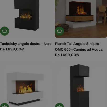
Scegli Le Opzioni
Scegli Le Opzioni
Tucholsky angolo destro – Nero
Planck Tall Angolo Sinistro -
Prezzo
Da 1.699,00€
OMC 600 - Camino ad Acqua
normale
Prezzo
Da 1.699,00€
normale