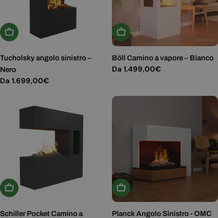
Scegli Le Opzioni
Scegli Le Opzioni
Tucholsky angolo sinistro –
Böll Camino a vapore – Bianco
Prezzo
Da 1.499,00€
Nero
normale
Prezzo
Da 1.699,00€
normale
Scegli Le Opzioni
Scegli Le Opzioni
Schiller Pocket Camino a
Planck Angolo Sinistro - OMC