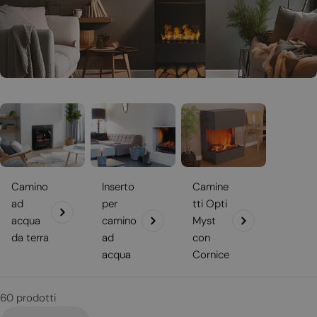
i
o
n
e
:
Camino
Inserto
Camine
ad
per
tti Opti
acqua
camino
Myst
da terra
ad
con
acqua
Cornice
60 prodotti