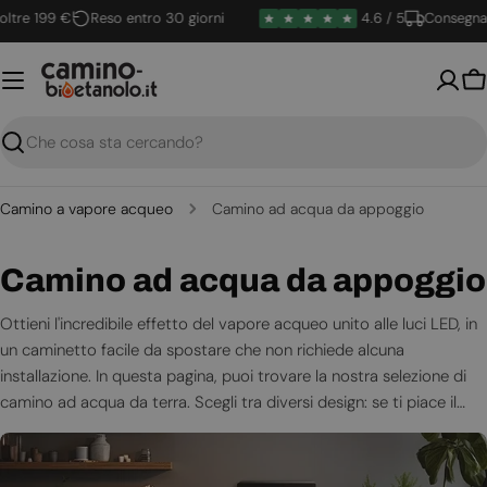
Vai
re 199 €
Reso entro 30 giorni
4.6 / 5
Consegna ra
al
contenuto
Ca
Ricerca
Camino a vapore acqueo
Camino ad acqua da appoggio
C
Camino ad acqua da appoggio
o
Ottieni l'incredibile effetto del vapore acqueo unito alle luci LED, in
un caminetto facile da spostare che non richiede alcuna
l
installazione. In questa pagina, puoi trovare la nostra selezione di
l
camino ad acqua da terra. Scegli tra diversi design: se ti piace il
design tradizionale del caminetto con focolare oppure un design
e
più moderno.
z