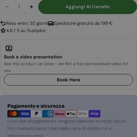
Quantità
Aggiungi Al Carrello
Diminuisci La Quantità Per Aflamo Gold 193 Cm -
Aumenta La Quantità Per Aflamo Gold 1
Reso entro 30 giorni
Spedizione gratuita da 199 €
4.6 / 5 su Trustpilot
Book a video presentation
See this product up close - we film a free personalised video for
you.
Book Here
Metodi
Pagamento e sicurezza
di
pagamento
I tuoi dati di pagamento vengono elaborati in modo sicuro.
Non memorizziamo i dati della carta di credito né vi
abbiamo accesso.