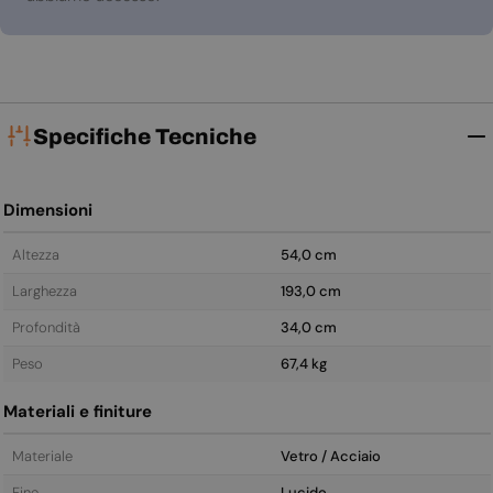
Specifiche Tecniche
Dimensioni
Altezza
54,0 cm
Larghezza
193,0 cm
Profondità
34,0 cm
Peso
67,4 kg
Materiali e finiture
Materiale
Vetro / Acciaio
Fine
Lucido