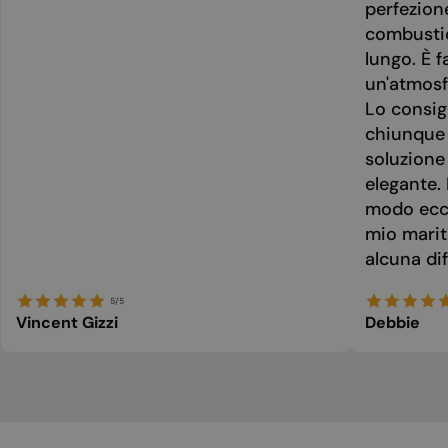
perfezion
combusti
lungo. È f
un'atmosf
Lo consig
chiunque 
soluzione
elegante. 
modo ecce
mio marit
alcuna dif
5/5
Vincent Gizzi
Debbie