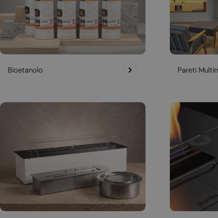
Bioetanolo
Pareti Multim