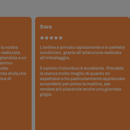
Sara
 la nostra
L’ordine è arrivato rapidamente e in perfette
 realizzata
condizioni, grazie all’attenzione dedicata
splendida e un
all’imballaggio.
Camino-
 modo
Il camino Columbus è eccellente. Riscalda
nda stufa che
la stanza molto meglio di quanto mi
ice di
aspettassi e ho particolarmente apprezzato
accenderlo per primo la mattina, per
rendere più piacevole anche una giornata
grigia.