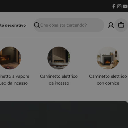
Facebo
Inst
Y
to decorativo
Ricerca
Car
netto a vapore
Caminetto elettrico
Caminetto elettrico
ueo da incasso
da incasso
con cornice