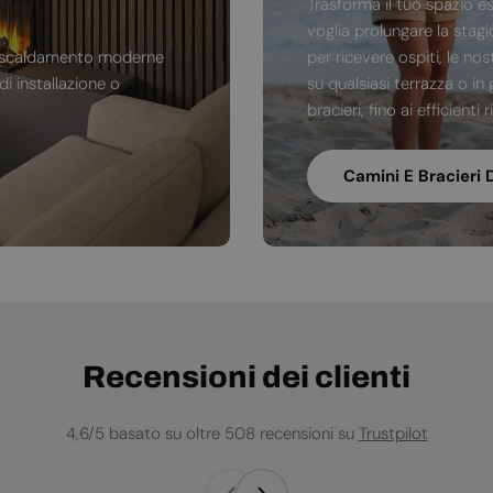
Trasforma il tuo spazio e
voglia prolungare la stag
di riscaldamento moderne
per ricevere ospiti, le no
i installazione o
su qualsiasi terrazza o in 
bracieri, fino ai efficienti
Camini E Bracieri 
Recensioni dei clienti
4,6/5 basato su oltre 508 recensioni su
Trustpilot