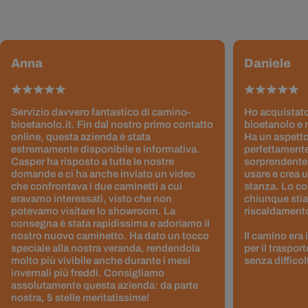
Anna
Daniele
Servizio davvero fantastico di camino-
Ho acquistato
bioetanolo.it. Fin dal nostro primo contatto
bioetanolo e 
online, questa azienda è stata
Ha un aspetto
estremamente disponibile e informativa.
perfettamente
Casper ha risposto a tutte le nostre
sorprendentem
domande e ci ha anche inviato un video
usare e crea 
che confrontava i due caminetti a cui
stanza. Lo co
eravamo interessati, visto che non
chiunque stia
potevamo visitare lo showroom. La
riscaldamento 
consegna è stata rapidissima e adoriamo il
nostro nuovo caminetto. Ha dato un tocco
Il camino era
speciale alla nostra veranda, rendendola
per il traspor
molto più vivibile anche durante i mesi
senza difficol
invernali più freddi. Consigliamo
assolutamente questa azienda: da parte
nostra, 5 stelle meritatissime!