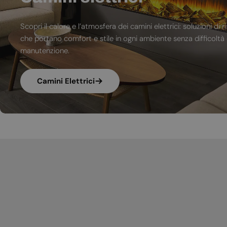
Scopri il calore e l’atmosfera dei camini elettrici: soluzioni 
che portano comfort e stile in ogni ambiente senza difficoltà d
manutenzione.
Camini Elettrici