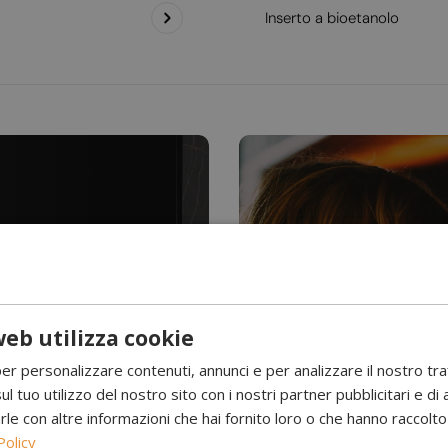
Inserto a bioetanolo
eb utilizza cookie
Hai mai visto l’acqu
per personalizzare contenuti, annunci e per analizzare il nostro tr
Camini a 
ul tuo utilizzo del nostro sito con i nostri partner pubblicitari e di 
 con altre informazioni che hai fornito loro o che hanno raccolto d
Policy