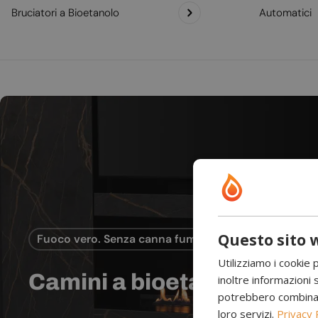
Bruciatori a Bioetanolo
Automatici
Questo sito w
Fuoco vero. Senza canna fumaria.
Utilizziamo i cookie 
Camini a bioetanolo
inoltre informazioni s
potrebbero combinarle
loro servizi.
Privacy 