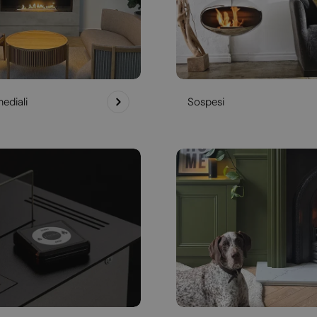
ediali
Sospesi