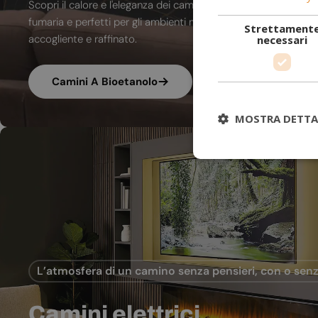
Scopri il calore e l'eleganza dei camini a bioetanolo. A combu
fumaria e perfetti per gli ambienti moderni, trasformano ogni
Strettament
accogliente e raffinato.
necessari
Camini A Bioetanolo
MOSTRA DETTA
L’atmosfera di un camino senza pensieri, con o senz
Camini elettrici