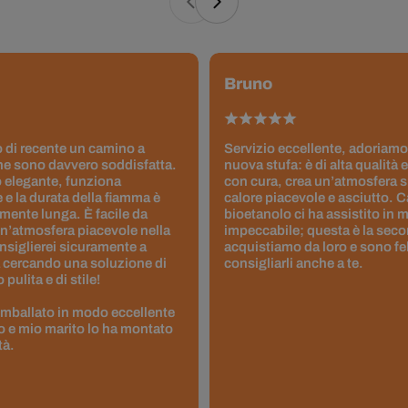
Bruno
 di recente un camino a
Servizio eccellente, adoriamo
ne sono davvero soddisfatta.
nuova stufa: è di alta qualità e
 elegante, funziona
con cura, crea un’atmosfera 
 e la durata della fiamma è
calore piacevole e asciutto. 
ente lunga. È facile da
bioetanolo ci ha assistito in
un’atmosfera piacevole nella
impeccabile; questa è la seco
nsiglierei sicuramente a
acquistiamo da loro e sono fel
 cercando una soluzione di
consigliarli anche a te.
pulita e di stile!
 imballato in modo eccellente
to e mio marito lo ha montato
tà.