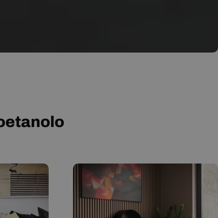
ioetanolo