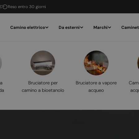
 €
Reso entro 30 giorni
Camino elettrico
Da esterni
Marchi
Caminet
 a
Bruciatore per
Bruciatore a vapore
Cami
da
camino a bioetanolo
acqueo
acq