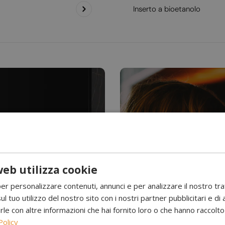
Inserto a bioetanolo
eb utilizza cookie
Hai mai visto l’acqu
per personalizzare contenuti, annunci e per analizzare il nostro tr
Camini a 
ul tuo utilizzo del nostro sito con i nostri partner pubblicitari e di 
 con altre informazioni che hai fornito loro o che hanno raccolto d
Policy