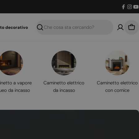
Facebo
Inst
Y
to decorativo
Ricerca
Car
netto a vapore
Caminetto elettrico
Caminetto elettrico
ueo da incasso
da incasso
con cornice