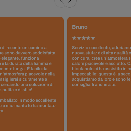
Bruno
 di recente un camino a
Servizio eccellente, adoriamo
ne sono davvero soddisfatta.
nuova stufa: è di alta qualità e
 elegante, funziona
con cura, crea un’atmosfera 
 e la durata della fiamma è
calore piacevole e asciutto. 
ente lunga. È facile da
bioetanolo ci ha assistito in
un’atmosfera piacevole nella
impeccabile; questa è la seco
nsiglierei sicuramente a
acquistiamo da loro e sono fel
 cercando una soluzione di
consigliarli anche a te.
pulita e di stile!
 imballato in modo eccellente
to e mio marito lo ha montato
tà.