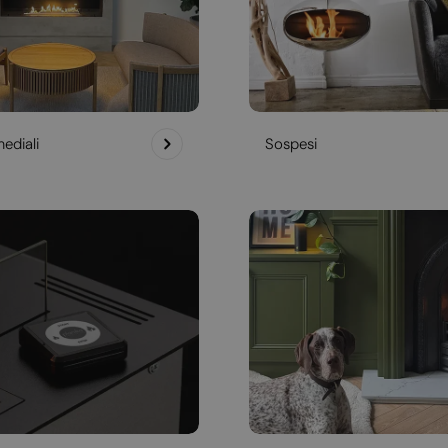
ediali
Sospesi