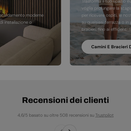
Trasforma il tuo spazio e
voglia prolungare la stag
di riscaldamento moderne
per ricevere ospiti, le no
i installazione o
su qualsiasi terrazza o in 
bracieri, fino ai efficienti
Camini E Bracieri 
Recensioni dei clienti
4,6/5 basato su oltre 508 recensioni su
Trustpilot