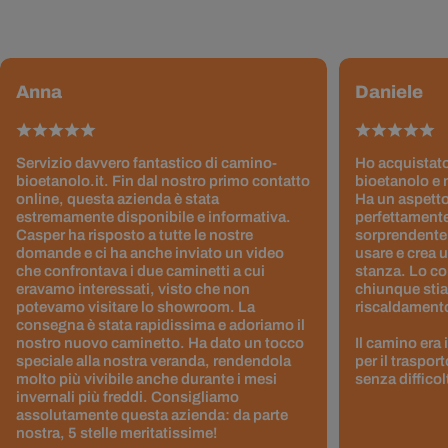
Anna
Daniele
Servizio davvero fantastico di camino-
Ho acquistato
bioetanolo.it. Fin dal nostro primo contatto
bioetanolo e 
online, questa azienda è stata
Ha un aspetto
estremamente disponibile e informativa.
perfettamente
Casper ha risposto a tutte le nostre
sorprendentem
domande e ci ha anche inviato un video
usare e crea 
che confrontava i due caminetti a cui
stanza. Lo co
eravamo interessati, visto che non
chiunque stia
potevamo visitare lo showroom. La
riscaldamento 
consegna è stata rapidissima e adoriamo il
nostro nuovo caminetto. Ha dato un tocco
Il camino era
speciale alla nostra veranda, rendendola
per il traspor
molto più vivibile anche durante i mesi
senza difficol
invernali più freddi. Consigliamo
assolutamente questa azienda: da parte
nostra, 5 stelle meritatissime!