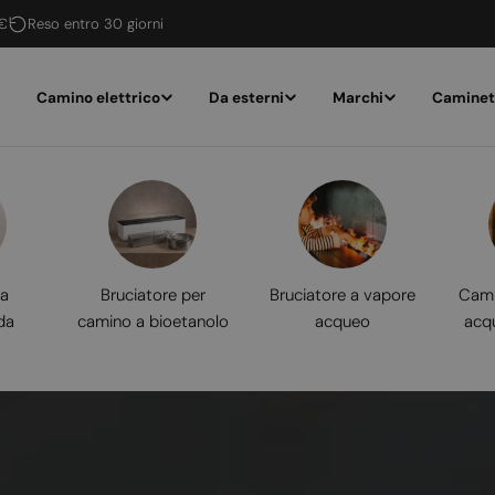
 €
Reso entro 30 giorni
Camino elettrico
Da esterni
Marchi
Caminet
 a
Bruciatore per
Bruciatore a vapore
Cami
da
camino a bioetanolo
acqueo
acq