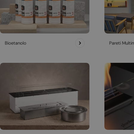
Bioetanolo
Pareti Multim