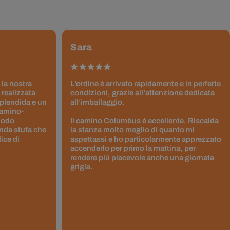
Sara
 la nostra
L’ordine è arrivato rapidamente e in perfette
 realizzata
condizioni, grazie all’attenzione dedicata
splendida e un
all’imballaggio.
Camino-
 modo
Il camino Columbus è eccellente. Riscalda
nda stufa che
la stanza molto meglio di quanto mi
ice di
aspettassi e ho particolarmente apprezzato
accenderlo per primo la mattina, per
rendere più piacevole anche una giornata
grigia.