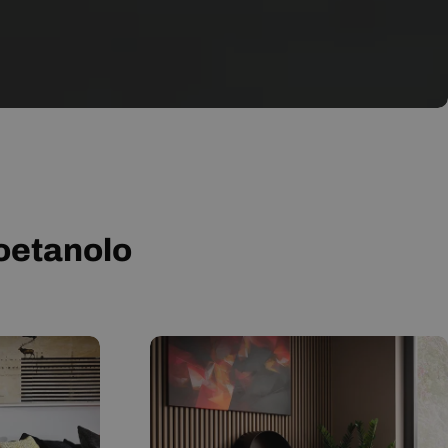
ioetanolo