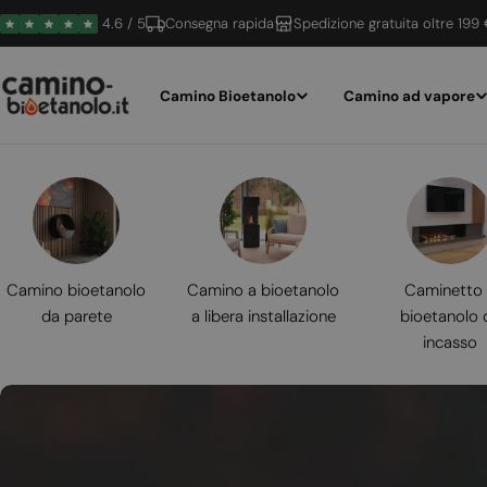
Vai
4.6 / 5
Consegna rapida
Spedizione gratuita oltre 199
al
contenuto
Camino Bioetanolo
Camino ad vapore
Camino bioetanolo
Camino a bioetanolo
Caminetto
da parete
a libera installazione
bioetanolo 
incasso