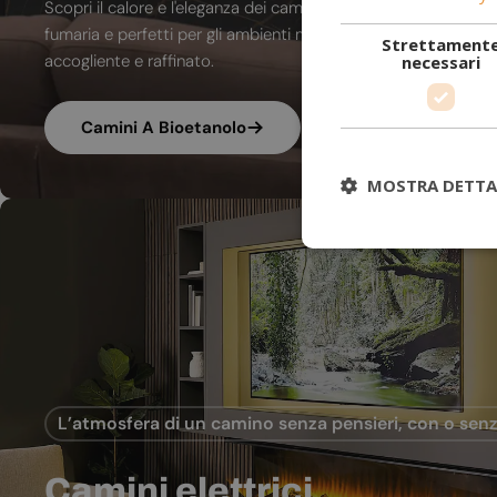
Scopri il calore e l'eleganza dei camini a bioetanolo. A combu
fumaria e perfetti per gli ambienti moderni, trasformano ogni
Strettament
accogliente e raffinato.
necessari
Camini A Bioetanolo
MOSTRA DETTA
L’atmosfera di un camino senza pensieri, con o senz
Camini elettrici