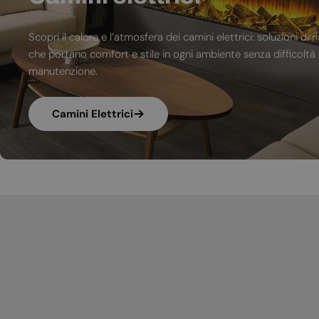
Scopri il calore e l’atmosfera dei camini elettrici: soluzioni 
che portano comfort e stile in ogni ambiente senza difficoltà d
manutenzione.
Camini Elettrici