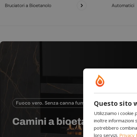
Bruciatori a Bioetanolo
Automatici
Questo sito w
Fuoco vero. Senza canna fumaria.
Utilizziamo i cookie 
Camini a bioetanolo
inoltre informazioni s
potrebbero combinarle
loro servizi.
Privacy 