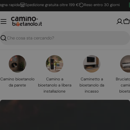
Vai
 rapida
Spedizione gratuita oltre 199 €
Reso entro 30 giorni
al
contenuto
Ca
Ricerca
Camino bioetanolo
Camino a
Caminetto a
Bruciat
da parete
bioetanolo a libera
bioetanolo da
cami
installazione
incasso
bioet