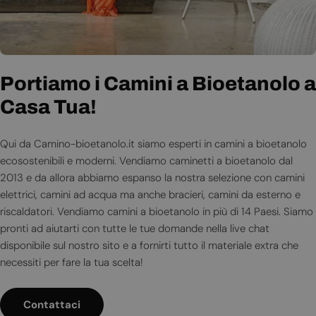
Prenota una presentazione
Portiamo i Camini a Bioetanolo a
Spedizione & Consegna
Prenota una presentazione
Portiamo i Camini a Bioetanolo a
online
Casa Tua!
online
Casa Tua!
Vogliamo che ti goda il tuo camino a bioetanolo il prima possibile,
ecco perché offriamo un servizio di spedizione di 4-6 giorni
Vuoi vedere una delle nostre stufe o altri prodotti prima di
Qui da Camino-bioetanolo.it siamo esperti in camini a bioetanolo
Vuoi vedere una delle nostre stufe o altri prodotti prima di
Qui da Camino-bioetanolo.it siamo esperti in camini a bioetanolo
lavorativi per l'Italia. La spedizione oltre 199€ è sempre gratuita.
ordinare?
ecosostenibili e moderni. Vendiamo caminetti a bioetanolo dal
ordinare?
ecosostenibili e moderni. Vendiamo caminetti a bioetanolo dal
Spediamo i camini più piccoli e i bruciatori tramite DHL, mentre
2013 e da allora abbiamo espanso la nostra selezione con camini
2013 e da allora abbiamo espanso la nostra selezione con camini
Vuoi assicurarvi che la stufa a bioetanolo che hai visto nel nostro
Vuoi assicurarvi che la stufa a bioetanolo che hai visto nel nostro
quelli più grandi tramite pallet.
elettrici, camini ad acqua ma anche bracieri, camini da esterno e
elettrici, camini ad acqua ma anche bracieri, camini da esterno e
sito sia adatta al tuo appartamento? Ti chiedi se per il tuo salotto
sito sia adatta al tuo appartamento? Ti chiedi se per il tuo salotto
riscaldatori. Vendiamo camini a bioetanolo in più di 14 Paesi. Siamo
riscaldatori. Vendiamo camini a bioetanolo in più di 14 Paesi. Siamo
sarebbe meglio un modello appeso o uno da terra?
sarebbe meglio un modello appeso o uno da terra?
pronti ad aiutarti con tutte le tue domande nella live chat
pronti ad aiutarti con tutte le tue domande nella live chat
Scopri Di Più
Noi di Camino bioetanolo ti offriamo la possibilità di avere una
disponibile sul nostro sito e a fornirti tutto il materiale extra che
Noi di Camino bioetanolo ti offriamo la possibilità di avere una
disponibile sul nostro sito e a fornirti tutto il materiale extra che
presentazione online con uno dei nostri esperti che ti presenterà i
necessiti per fare la tua scelta!
presentazione online con uno dei nostri esperti che ti presenterà i
necessiti per fare la tua scelta!
prodotti che ti interessano, ti mostrerà il loro funzionamento e
prodotti che ti interessano, ti mostrerà il loro funzionamento e
risponderà alle tue domande. La presentazione avviene con
risponderà alle tue domande. La presentazione avviene con
Contattaci
Contattaci
personale di lingua italiana.
personale di lingua italiana.