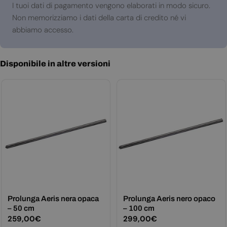
pagamento
I tuoi dati di pagamento vengono elaborati in modo sicuro.
Non memorizziamo i dati della carta di credito né vi
abbiamo accesso.
Disponibile in altre versioni
Prolunga Aeris nera opaca
Prolunga Aeris nero opaco
– 50 cm
– 100 cm
Prezzo
259,00€
Prezzo
299,00€