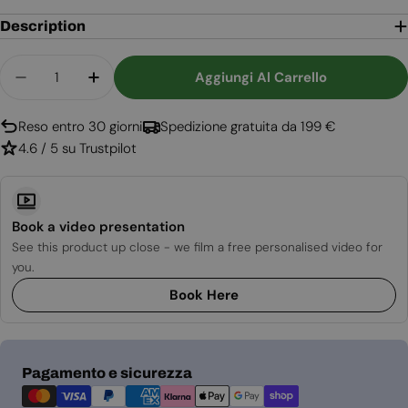
Description
Quantità
Aggiungi Al Carrello
Diminuisci La Quantità Per Asta Di Prolunga Co
Aumenta La Quantità Per Asta Di Prol
Reso entro 30 giorni
Spedizione gratuita da 199 €
4.6 / 5 su Trustpilot
Book a video presentation
See this product up close - we film a free personalised video for
you.
Book Here
Metodi
Pagamento e sicurezza
di