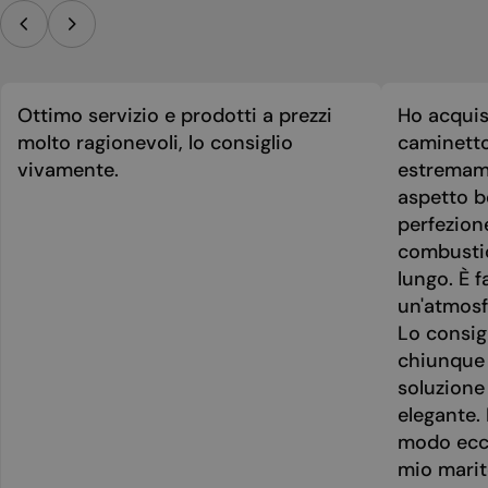
Ottimo servizio e prodotti a prezzi
Ho acquis
molto ragionevoli, lo consiglio
caminetto
vivamente.
estremame
aspetto be
perfezion
combusti
lungo. È f
un'atmosf
Lo consig
chiunque 
soluzione
elegante. 
modo ecce
mio marit