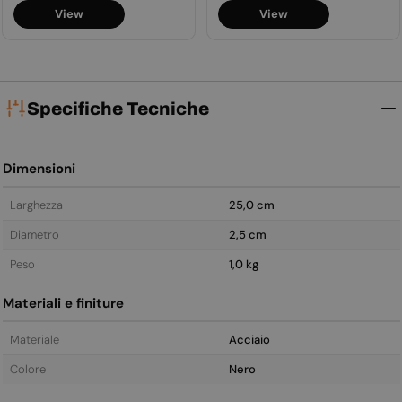
normale
normale
View
View
Specifiche Tecniche
Dimensioni
Larghezza
25,0 cm
Diametro
2,5 cm
Peso
1,0 kg
Materiali e finiture
Materiale
Acciaio
Colore
Nero