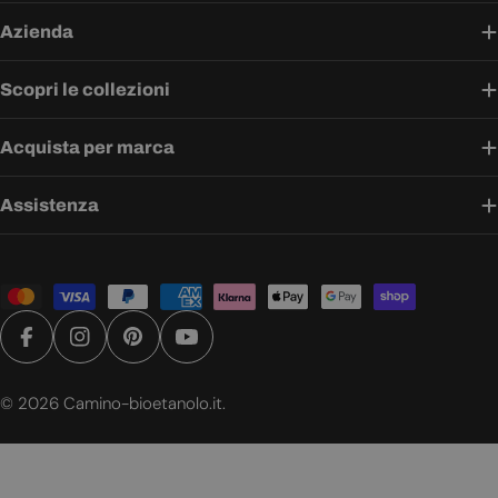
Azienda
Scopri le collezioni
Acquista per marca
Assistenza
Metodi
di
pagamento
Facebook
Instagram
Pinterest
YouTube
© 2026
Camino-bioetanolo.it
.