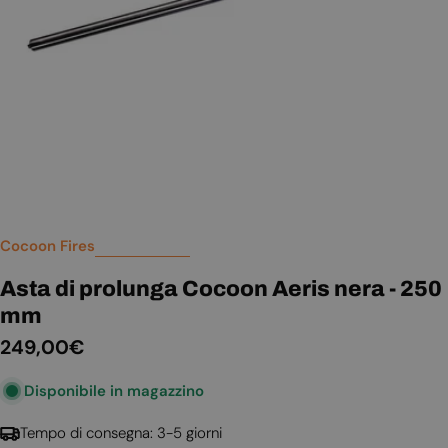
Apri supporto 0 in modalità modale
Cocoon Fires
Asta di prolunga Cocoon Aeris nera - 250
mm
Prezzo
249,00€
normale
Disponibile in magazzino
Tempo di consegna: 3-5 giorni