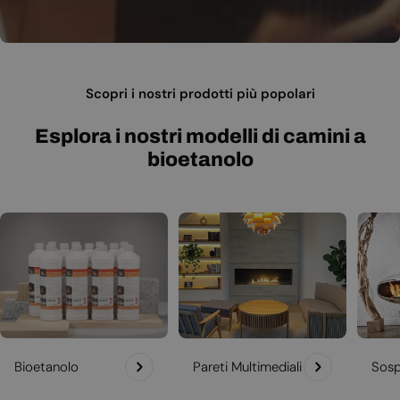
Scopri i nostri prodotti più popolari
Esplora i nostri modelli di camini a
bioetanolo
Bioetanolo
Pareti Multimediali
Sosp