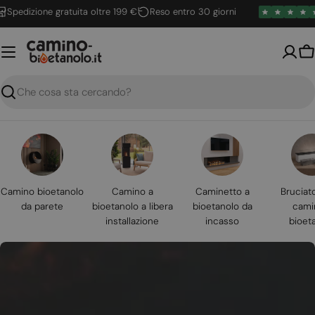
Vai
dizione gratuita oltre 199 €
Reso entro 30 giorni
4.
al
contenuto
Ca
Ricerca
Camino bioetanolo
Camino a
Caminetto a
Bruciat
da parete
bioetanolo a libera
bioetanolo da
cami
installazione
incasso
bioet