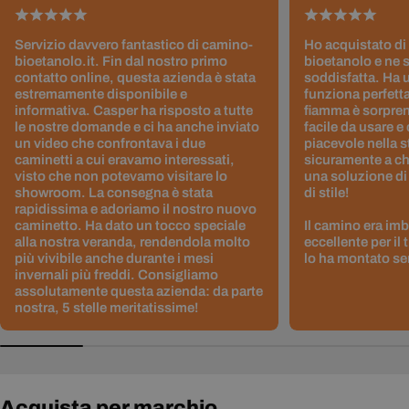
Servizio davvero fantastico di camino-
Ho acquistato di
bioetanolo.it. Fin dal nostro primo
bioetanolo e ne 
contatto online, questa azienda è stata
soddisfatta. Ha 
estremamente disponibile e
funziona perfetta
informativa. Casper ha risposto a tutte
fiamma è sorpre
le nostre domande e ci ha anche inviato
facile da usare e
un video che confrontava i due
piacevole nella s
caminetti a cui eravamo interessati,
sicuramente a ch
visto che non potevamo visitare lo
una soluzione di
showroom. La consegna è stata
di stile!
rapidissima e adoriamo il nostro nuovo
caminetto. Ha dato un tocco speciale
Il camino era im
alla nostra veranda, rendendola molto
eccellente per il
più vivibile anche durante i mesi
lo ha montato sen
invernali più freddi. Consigliamo
assolutamente questa azienda: da parte
nostra, 5 stelle meritatissime!
Acquista per marchio