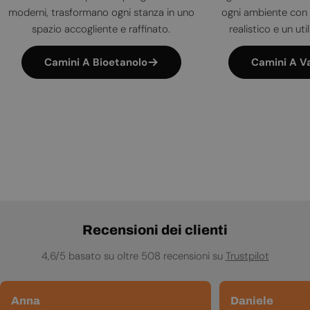
moderni, trasformano ogni stanza in uno
ogni ambiente con 
spazio accogliente e raffinato.
realistico e un uti
Camini A Bioetanolo
Camini A V
Recensioni dei clienti
4,6/5 basato su oltre 508 recensioni su
Trustpilot
Anna
Daniele