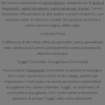
Dai camini a bioetanolo ai
camini elettrici
, passando per le
stufe al
bioetanolo
,
camini da esterno
,
camini ad acqua
,
bracieri
, Camino
Bioetanolo offre prodotti di alta qualità a prezzi competitivi, con
un'ampia scelta di marche e modelli, che possono sostituire il
vostro camino a legna, pellet o gas.
La Nostra Forza
A differenza di altri shop online più generalisti, siamo specializzati
nella vendita di soli camini, principalmente camini a bioetanolo,
elettrici e ad acqua.
"Hygge": Comodità, Accoglienza e Convivialità
Promuoviamo il
bioetanolo
come fonte di carburante ecologico.
Tutti i nostri camini sono inoltre di alto design, perfetti per
impreziosire i vostri spazi, ma anche per portare un'atmosfera
accogliente che i danesi chiamano "hygge", un sentimento di
convivialità e accoglienza. Con i nostri camini a bioetanolo
speriamo di portare "hygge" nella vostra abitazione.