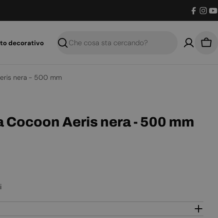
Facebo
Inst
Y
to decorativo
Ricerca
Car
Aeris nera - 500 mm
a Cocoon Aeris nera - 500 mm
i