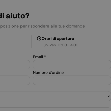
SLOVAK
i aiuto?
SLOVENIAN
SPANISH
isposizione per rispondere alle tue domande
SWEDISH
Orari di apertura
TURKISH
Lun–Ven, 10:00–14:00
UKRAINIAN
Email
*
Numero d'ordine