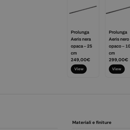
Prolunga
Prolunga
Aeris nera
Aeris nero
opaca – 25
opaco – 1
cm
cm
Prezzo
249,00€
Prezzo
299,00€
normale
normale
View
View
Materiali e finiture