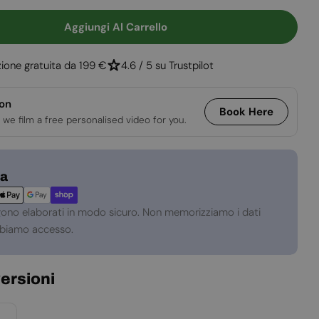
Aggiungi Al Carrello
à Per Asta Di Prolunga Cocoon Aeris Nera - 500 Mm
uantità Per Asta Di Prolunga Cocoon Aeris Nera 
ione gratuita da 199 €
4.6 / 5 su Trustpilot
ion
Book Here
 we film a free personalised video for you.
za
gono elaborati in modo sicuro. Non memorizziamo i dati
abbiamo accesso.
versioni