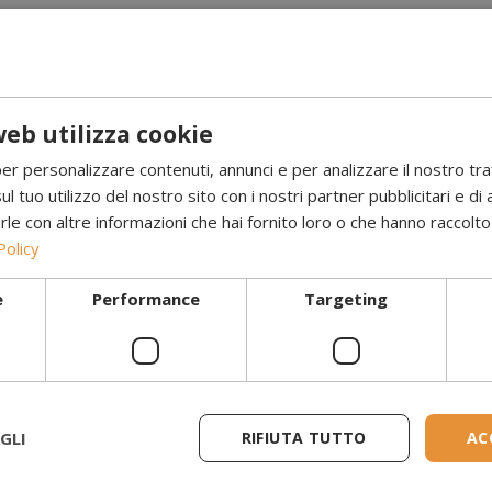
eb utilizza cookie
per personalizzare contenuti, annunci e per analizzare il nostro tr
ul tuo utilizzo del nostro sito con i nostri partner pubblicitari e di 
 con altre informazioni che hai fornito loro o che hanno raccolto d
Policy
e
Performance
Targeting
servizio e prodotti a prezzi molto
Ho acq
voli, lo consiglio vivamente.
bioeta
GLI
RIFIUTA TUTTO
AC
Ha un a
e ha u