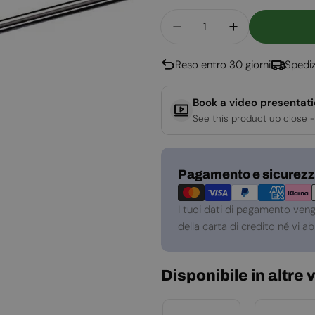
Quantità
Diminuisci La Quantit
Aumenta La Q
Reso entro 30 giorni
Spediz
Book a video presentat
See this product up close -
Metodi
Pagamento e sicurez
di
pagamento
I tuoi dati di pagamento ven
della carta di credito né vi 
Disponibile in altre 