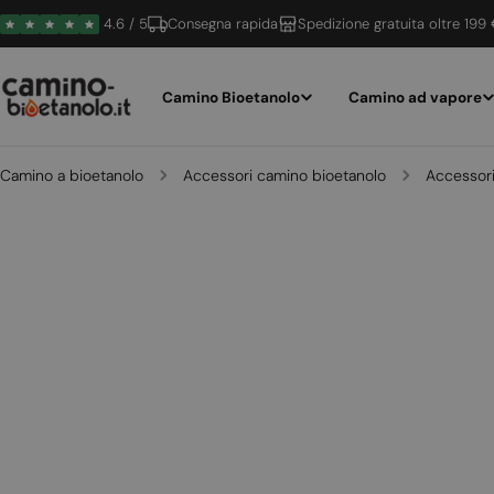
Vai
4.6 / 5
Consegna rapida
Spedizione gratuita oltre 199
al
contenuto
Camino Bioetanolo
Camino ad vapore
Camino a bioetanolo
Accessori camino bioetanolo
Accessorie