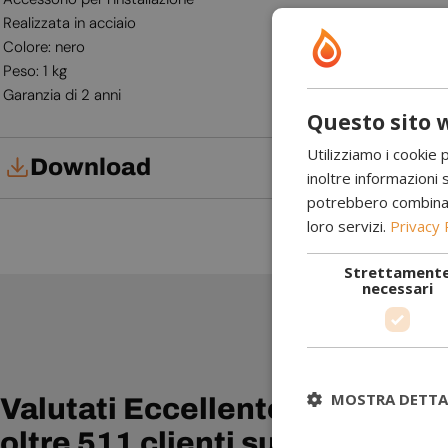
Realizzata in acciaio
Colore: nero
Peso: 1 kg
Garanzia di 2 anni
Questo sito w
Utilizziamo i cookie 
Download
inoltre informazioni s
potrebbero combinarle
loro servizi.
Privacy 
Manuale d'uso
Strettament
necessari
Ottimo 
ragione
MOSTRA DETTA
Valutati Eccellente da
oltre 511 clienti su