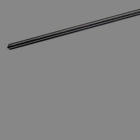
Apri supporto 0 in modalità modale