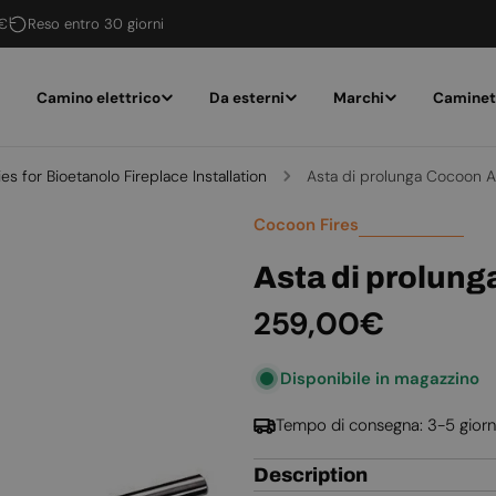
 €
Reso entro 30 giorni
Camino elettrico
Da esterni
Marchi
Caminet
s for Bioetanolo Fireplace Installation
Asta di prolunga Cocoon 
Cocoon Fires
Asta di prolung
Prezzo
259,00€
normale
Disponibile in magazzino
Tempo di consegna: 3-5 giorn
Description