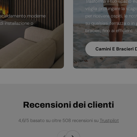
Trasforma il tuo spazio e
voglia prolungare la stag
di riscaldamento moderne
per ricevere ospiti, le no
i installazione o
su qualsiasi terrazza o in 
bracieri, fino ai efficienti
Camini E Bracieri 
Recensioni dei clienti
4,6/5 basato su oltre 508 recensioni su
Trustpilot