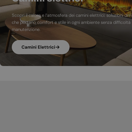
Scopri il calore e l’atmosfera dei camini elettrici: soluzioni 
che portano comfort e stile in ogni ambiente senza difficoltà d
manutenzione.
Camini Elettrici