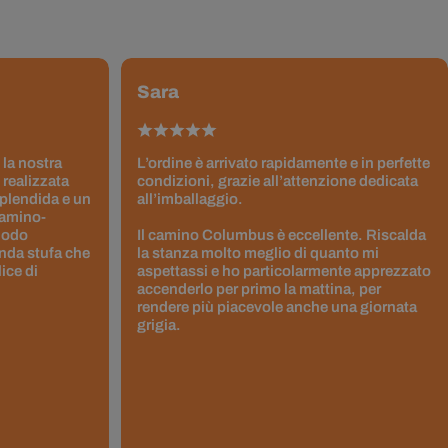
Sara
 la nostra
L’ordine è arrivato rapidamente e in perfette
 realizzata
condizioni, grazie all’attenzione dedicata
splendida e un
all’imballaggio.
Camino-
 modo
Il camino Columbus è eccellente. Riscalda
nda stufa che
la stanza molto meglio di quanto mi
ice di
aspettassi e ho particolarmente apprezzato
accenderlo per primo la mattina, per
rendere più piacevole anche una giornata
grigia.