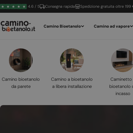
Vai
4.6 / 5
Consegna rapida
Spedizione gratuita oltre 199
al
contenuto
Camino Bioetanolo
Camino ad vapore
Camino bioetanolo
Camino a bioetanolo
Caminetto
da parete
a libera installazione
bioetanolo 
incasso