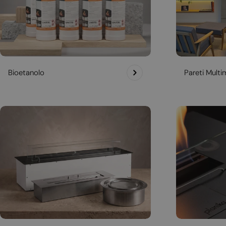
Bioetanolo
Pareti Multim