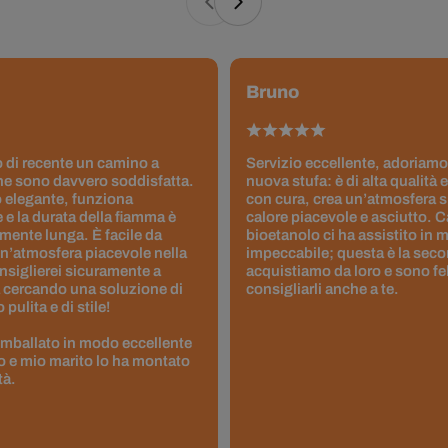
Bruno
 di recente un camino a
Servizio eccellente, adoriamo
ne sono davvero soddisfatta.
nuova stufa: è di alta qualità e
 elegante, funziona
con cura, crea un’atmosfera 
 e la durata della fiamma è
calore piacevole e asciutto. 
ente lunga. È facile da
bioetanolo ci ha assistito in
un’atmosfera piacevole nella
impeccabile; questa è la seco
nsiglierei sicuramente a
acquistiamo da loro e sono fel
 cercando una soluzione di
consigliarli anche a te.
pulita e di stile!
 imballato in modo eccellente
to e mio marito lo ha montato
tà.