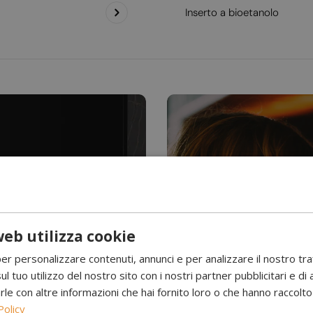
Inserto a bioetanolo
eb utilizza cookie
Hai mai visto l’acqu
per personalizzare contenuti, annunci e per analizzare il nostro tr
Camini a 
ul tuo utilizzo del nostro sito con i nostri partner pubblicitari e di 
 con altre informazioni che hai fornito loro o che hanno raccolto d
Policy