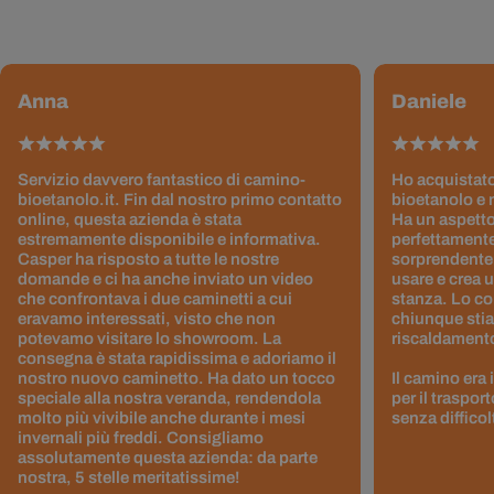
Anna
Daniele
Servizio davvero fantastico di camino-
Ho acquistato
bioetanolo.it. Fin dal nostro primo contatto
bioetanolo e 
online, questa azienda è stata
Ha un aspetto
estremamente disponibile e informativa.
perfettamente
Casper ha risposto a tutte le nostre
sorprendentem
domande e ci ha anche inviato un video
usare e crea 
che confrontava i due caminetti a cui
stanza. Lo co
eravamo interessati, visto che non
chiunque stia
potevamo visitare lo showroom. La
riscaldamento 
consegna è stata rapidissima e adoriamo il
nostro nuovo caminetto. Ha dato un tocco
Il camino era
speciale alla nostra veranda, rendendola
per il traspor
molto più vivibile anche durante i mesi
senza difficol
invernali più freddi. Consigliamo
assolutamente questa azienda: da parte
nostra, 5 stelle meritatissime!