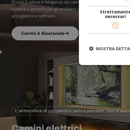
Scopri il calore e l'eleganza dei camini a bioetanolo. A combu
fumaria e perfetti per gli ambienti moderni, trasformano ogni
Strettament
accogliente e raffinato.
necessari
Camini A Bioetanolo
MOSTRA DETTA
L’atmosfera di un camino senza pensieri, con o senz
Camini elettrici