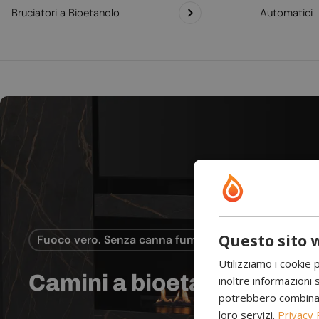
Bruciatori a Bioetanolo
Automatici
Questo sito w
Fuoco vero. Senza canna fumaria.
Utilizziamo i cookie 
Camini a bioetanolo
inoltre informazioni s
potrebbero combinarle
loro servizi.
Privacy 