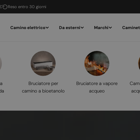
 €
Reso entro 30 giorni
Camino elettrico
Da esterni
Marchi
Caminet
 a
Bruciatore per
Bruciatore a vapore
Cami
da
camino a bioetanolo
acqueo
acq