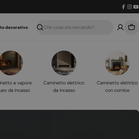
Facebo
Inst
Y
to decorativo
Ricerca
Car
netto a vapore
Caminetto elettrico
Caminetto elettrico
ueo da incasso
da incasso
con cornice