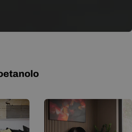
ioetanolo