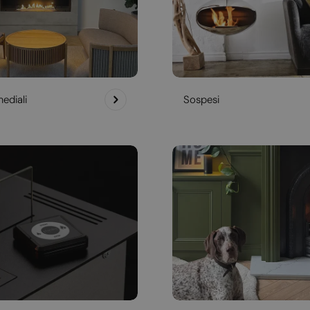
ediali
Sospesi