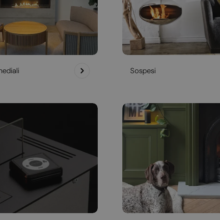
ediali
Sospesi