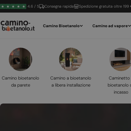
Vai
4.6 / 5
Consegna rapida
Spedizione gratuita oltre 199
al
contenuto
Camino Bioetanolo
Camino ad vapore
Camino bioetanolo
Camino a bioetanolo
Caminetto
da parete
a libera installazione
bioetanolo 
incasso