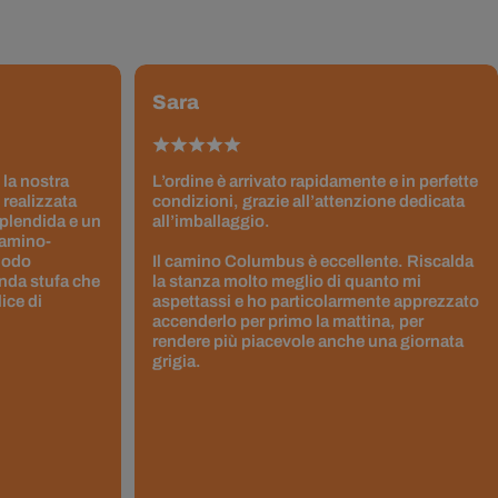
Sara
 la nostra
L’ordine è arrivato rapidamente e in perfette
 realizzata
condizioni, grazie all’attenzione dedicata
splendida e un
all’imballaggio.
Camino-
 modo
Il camino Columbus è eccellente. Riscalda
nda stufa che
la stanza molto meglio di quanto mi
ice di
aspettassi e ho particolarmente apprezzato
accenderlo per primo la mattina, per
rendere più piacevole anche una giornata
grigia.