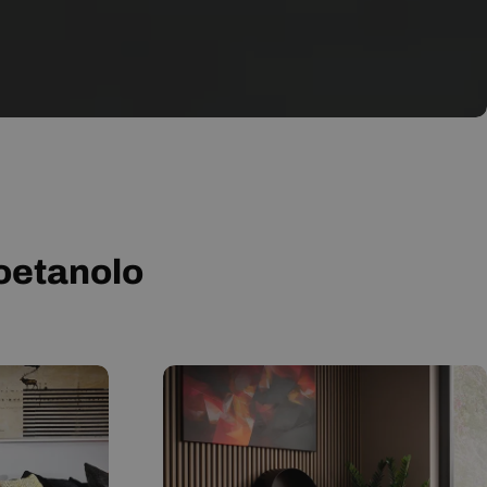
ioetanolo