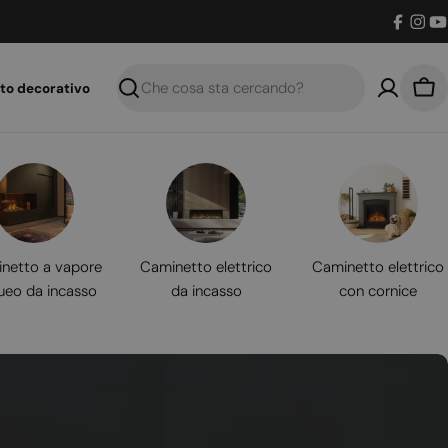
Facebo
Inst
Y
to decorativo
Ricerca
Car
netto a vapore
Caminetto elettrico
Caminetto elettrico
ueo da incasso
da incasso
con cornice