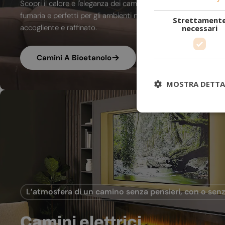
Scopri il calore e l'eleganza dei camini a bioetanolo. A combu
fumaria e perfetti per gli ambienti moderni, trasformano ogni
Strettament
accogliente e raffinato.
necessari
Camini A Bioetanolo
MOSTRA DETTA
L’atmosfera di un camino senza pensieri, con o senz
Camini elettrici