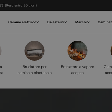
 €
Reso entro 30 giorni
Camino elettrico
Da esterni
Marchi
Caminet
 a
Bruciatore per
Bruciatore a vapore
Cami
da
camino a bioetanolo
acqueo
acq