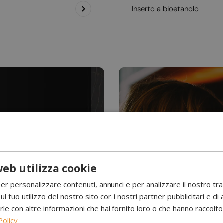
Inserto a bioetanolo
eb utilizza cookie
Hai mai visto l’acqu
per personalizzare contenuti, annunci e per analizzare il nostro tr
Camini a 
ul tuo utilizzo del nostro sito con i nostri partner pubblicitari e di 
 con altre informazioni che hai fornito loro o che hanno raccolto d
Policy