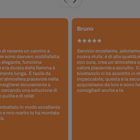
Bruno
 di recente un camino a
Servizio eccellente, adoriamo
ne sono davvero soddisfatta.
nuova stufa: è di alta qualità e
 elegante, funziona
con cura, crea un’atmosfera 
 e la durata della fiamma è
calore piacevole e asciutto. 
ente lunga. È facile da
bioetanolo ci ha assistito in
un’atmosfera piacevole nella
impeccabile; questa è la seco
nsiglierei sicuramente a
acquistiamo da loro e sono fel
 cercando una soluzione di
consigliarli anche a te.
pulita e di stile!
 imballato in modo eccellente
to e mio marito lo ha montato
tà.