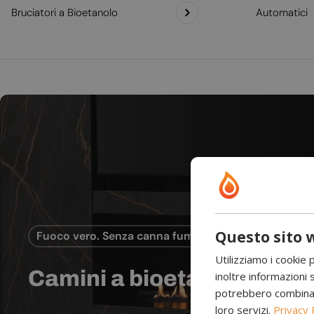
Bruciatori a Bioetanolo
Automatici
Questo sito w
Fuoco vero. Senza canna fumaria.
Utilizziamo i cookie 
Camini a bioetanolo
inoltre informazioni s
potrebbero combinarle
loro servizi.
Privacy 