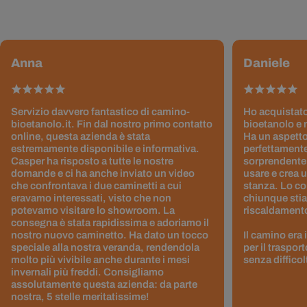
Anna
Daniele
Servizio davvero fantastico di camino-
Ho acquistato
bioetanolo.it. Fin dal nostro primo contatto
bioetanolo e 
online, questa azienda è stata
Ha un aspetto
estremamente disponibile e informativa.
perfettamente
Casper ha risposto a tutte le nostre
sorprendentem
domande e ci ha anche inviato un video
usare e crea 
che confrontava i due caminetti a cui
stanza. Lo co
eravamo interessati, visto che non
chiunque stia
potevamo visitare lo showroom. La
riscaldamento 
consegna è stata rapidissima e adoriamo il
nostro nuovo caminetto. Ha dato un tocco
Il camino era
speciale alla nostra veranda, rendendola
per il traspor
molto più vivibile anche durante i mesi
senza difficol
invernali più freddi. Consigliamo
assolutamente questa azienda: da parte
nostra, 5 stelle meritatissime!