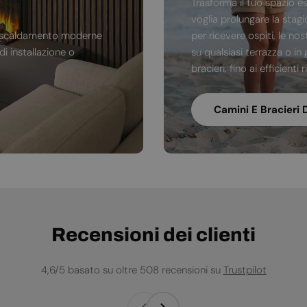
Trasforma il tuo spazio e
voglia prolungare la stag
di riscaldamento moderne
per ricevere ospiti, le no
i installazione o
su qualsiasi terrazza o in 
bracieri, fino ai efficienti
Camini E Bracieri 
Recensioni dei clienti
4,6/5 basato su oltre 508 recensioni su
Trustpilot