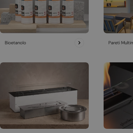
Bioetanolo
Pareti Multim