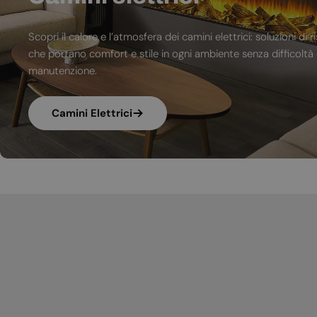
Scopri il calore e l’atmosfera dei camini elettrici: soluzioni 
che portano comfort e stile in ogni ambiente senza difficoltà d
manutenzione.
Camini Elettrici