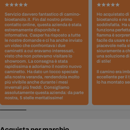
Servizio davvero fantastico di camino-
Ho acquistato di
bioetanolo.it. Fin dal nostro primo
bioetanolo e ne 
contatto online, questa azienda è stata
soddisfatta. Ha 
estremamente disponibile e
funziona perfetta
informativa. Casper ha risposto a tutte
fiamma è sorpre
le nostre domande e ci ha anche inviato
facile da usare e
un video che confrontava i due
piacevole nella s
caminetti a cui eravamo interessati,
sicuramente a ch
visto che non potevamo visitare lo
una soluzione di
showroom. La consegna è stata
di stile!
rapidissima e adoriamo il nostro nuovo
caminetto. Ha dato un tocco speciale
Il camino era im
alla nostra veranda, rendendola molto
eccellente per il
più vivibile anche durante i mesi
lo ha montato sen
invernali più freddi. Consigliamo
assolutamente questa azienda: da parte
nostra, 5 stelle meritatissime!
Acquista per marchio