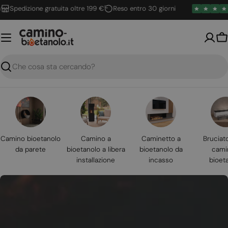
Vai
pedizione gratuita oltre 199 €
Reso entro 30 giorni
al
contenuto
Ca
Ricerca
Camino bioetanolo
Camino a
Caminetto a
Bruciat
da parete
bioetanolo a libera
bioetanolo da
cami
installazione
incasso
bioet