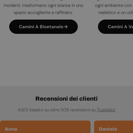
moderni, trasformano ogni stanza in uno
ogni ambiente con 
spazio accogliente e raffinato.
realistico e un uti
Camini A Bioetanolo
Camini A V
Recensioni dei clienti
4,6/5 basato su oltre 508 recensioni su
Trustpilot
Anna
Daniele