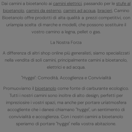
Dai camini a bioetanolo ai
camini elettrici
, passando per le
stufe al
bioetanolo
,
camini da esterno
,
camini ad acqua
,
bracieri
, Camino
Bioetanolo offre prodotti di alta qualità a prezzi competitivi, con
un'ampia scelta di marche e modelli, che possono sostituire il
vostro camino a legna, pellet o gas.
La Nostra Forza
A differenza di altri shop online più generalisti, siamo specializzati
nella vendita di soli camini, principalmente camini a bioetanolo,
elettrici e ad acqua.
"Hygge": Comodità, Accoglienza e Convivialità
Promuoviamo il
bioetanolo
come fonte di carburante ecologico.
Tutti i nostri camini sono inoltre di alto design, perfetti per
impreziosire i vostri spazi, ma anche per portare un'atmosfera
accogliente che i danesi chiamano "hygge", un sentimento di
convivialità e accoglienza. Con i nostri camini a bioetanolo
speriamo di portare "hygge" nella vostra abitazione.