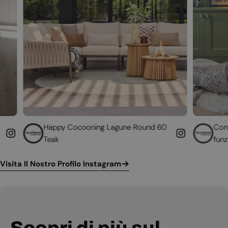
py Cocooning Lagune Round 60
Converti il tuo cami
k
funzionante
Visita Il Nostro Profilo Instagram