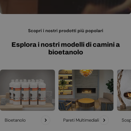
Scopri i nostri prodotti più popolari
Esplora i nostri modelli di camini a
bioetanolo
Bioetanolo
Pareti Multimediali
Sosp