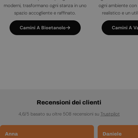
moderni, trasformano ogni stanza in uno
ogni ambiente con 
spazio accogliente e raffinato.
realistico e un uti
Camini A Bioetanolo
Camini A V
Recensioni dei clienti
4,6/5 basato su oltre 508 recensioni su
Trustpilot
Anna
Daniele