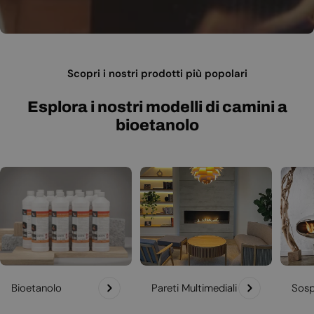
Scopri i nostri prodotti più popolari
Esplora i nostri modelli di camini a
bioetanolo
Bioetanolo
Pareti Multimediali
Sosp