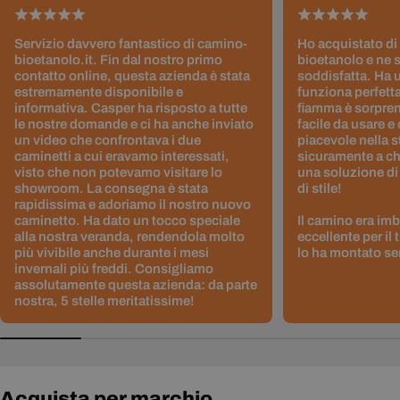
Servizio davvero fantastico di camino-
Ho acquistato di
bioetanolo.it. Fin dal nostro primo
bioetanolo e ne 
contatto online, questa azienda è stata
soddisfatta. Ha 
estremamente disponibile e
funziona perfetta
informativa. Casper ha risposto a tutte
fiamma è sorpre
le nostre domande e ci ha anche inviato
facile da usare e
un video che confrontava i due
piacevole nella s
caminetti a cui eravamo interessati,
sicuramente a ch
visto che non potevamo visitare lo
una soluzione di
showroom. La consegna è stata
di stile!
rapidissima e adoriamo il nostro nuovo
caminetto. Ha dato un tocco speciale
Il camino era im
alla nostra veranda, rendendola molto
eccellente per il
più vivibile anche durante i mesi
lo ha montato sen
invernali più freddi. Consigliamo
assolutamente questa azienda: da parte
nostra, 5 stelle meritatissime!
Acquista per marchio