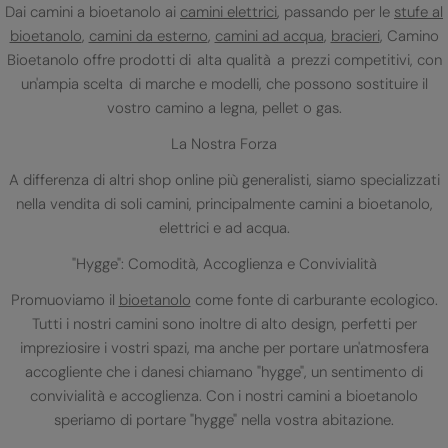
Dai camini a bioetanolo ai
camini elettrici
, passando per le
stufe al
bioetanolo
,
camini da esterno
,
camini ad acqua
,
bracieri
, Camino
Bioetanolo offre prodotti di alta qualità a prezzi competitivi, con
un'ampia scelta di marche e modelli, che possono sostituire il
vostro camino a legna, pellet o gas.
La Nostra Forza
A differenza di altri shop online più generalisti, siamo specializzati
nella vendita di soli camini, principalmente camini a bioetanolo,
elettrici e ad acqua.
"Hygge": Comodità, Accoglienza e Convivialità
Promuoviamo il
bioetanolo
come fonte di carburante ecologico.
Tutti i nostri camini sono inoltre di alto design, perfetti per
impreziosire i vostri spazi, ma anche per portare un'atmosfera
accogliente che i danesi chiamano "hygge", un sentimento di
convivialità e accoglienza. Con i nostri camini a bioetanolo
speriamo di portare "hygge" nella vostra abitazione.