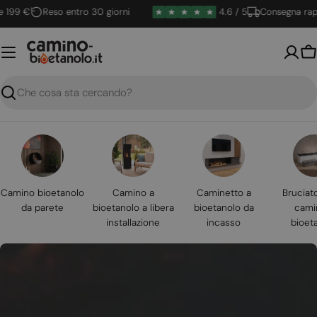
Vai
 €
Reso entro 30 giorni
4.6 / 5
Consegna rapida
al
contenuto
Ca
Ricerca
Camino bioetanolo
Camino a
Caminetto a
Bruciat
da parete
bioetanolo a libera
bioetanolo da
cami
installazione
incasso
bioet