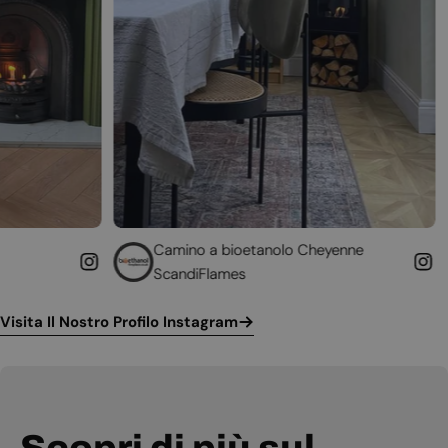
Camino a bioetanolo Cheyenne
Caminetto d
ScandiFlames
Höfats
Visita Il Nostro Profilo Instagram