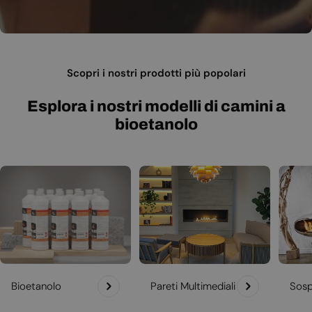
Scopri i nostri prodotti più popolari
Esplora i nostri modelli di camini a
bioetanolo
Bioetanolo
Pareti Multimediali
Sosp