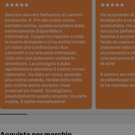
Servizio davvero fantastico di camino-
Ho acquistato di
bioetanolo.it. Fin dal nostro primo
bioetanolo e ne 
contatto online, questa azienda è stata
soddisfatta. Ha 
estremamente disponibile e
funziona perfetta
informativa. Casper ha risposto a tutte
fiamma è sorpre
le nostre domande e ci ha anche inviato
facile da usare e
un video che confrontava i due
piacevole nella s
caminetti a cui eravamo interessati,
sicuramente a ch
visto che non potevamo visitare lo
una soluzione di
showroom. La consegna è stata
di stile!
rapidissima e adoriamo il nostro nuovo
caminetto. Ha dato un tocco speciale
Il camino era im
alla nostra veranda, rendendola molto
eccellente per il
più vivibile anche durante i mesi
lo ha montato sen
invernali più freddi. Consigliamo
assolutamente questa azienda: da parte
nostra, 5 stelle meritatissime!
Acquista per marchio