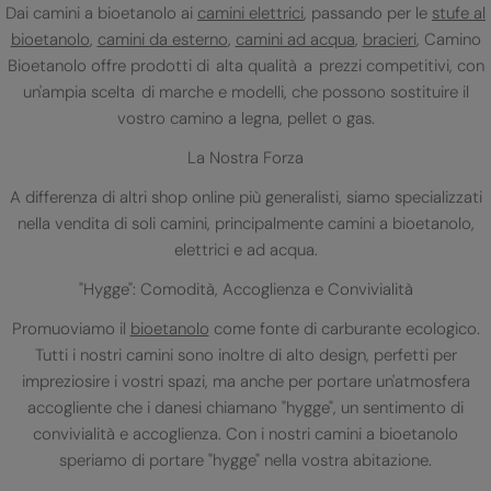
Dai camini a bioetanolo ai
camini elettrici
, passando per le
stufe al
bioetanolo
,
camini da esterno
,
camini ad acqua
,
bracieri
, Camino
Bioetanolo offre prodotti di alta qualità a prezzi competitivi, con
un'ampia scelta di marche e modelli, che possono sostituire il
vostro camino a legna, pellet o gas.
La Nostra Forza
A differenza di altri shop online più generalisti, siamo specializzati
nella vendita di soli camini, principalmente camini a bioetanolo,
elettrici e ad acqua.
"Hygge": Comodità, Accoglienza e Convivialità
Promuoviamo il
bioetanolo
come fonte di carburante ecologico.
Tutti i nostri camini sono inoltre di alto design, perfetti per
impreziosire i vostri spazi, ma anche per portare un'atmosfera
accogliente che i danesi chiamano "hygge", un sentimento di
convivialità e accoglienza. Con i nostri camini a bioetanolo
speriamo di portare "hygge" nella vostra abitazione.