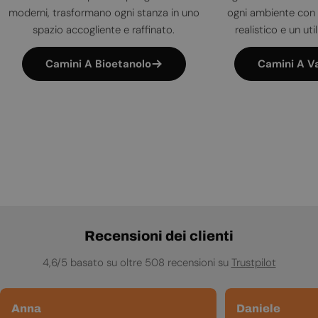
moderni, trasformano ogni stanza in uno
ogni ambiente con 
spazio accogliente e raffinato.
realistico e un uti
Camini A Bioetanolo
Camini A V
Recensioni dei clienti
4,6/5 basato su oltre 508 recensioni su
Trustpilot
Anna
Daniele