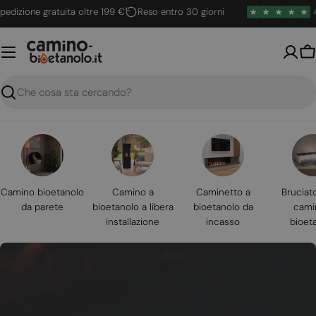
Vai
zione gratuita oltre 199 €
Reso entro 30 giorni
4.6 /
al
contenuto
Ca
Ricerca
Camino bioetanolo
Camino a
Caminetto a
Bruciat
da parete
bioetanolo a libera
bioetanolo da
cami
installazione
incasso
bioet