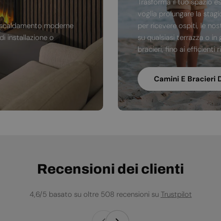
Trasforma il tuo spazio e
voglia prolungare la stag
di riscaldamento moderne
per ricevere ospiti, le no
i installazione o
su qualsiasi terrazza o in 
bracieri, fino ai efficienti
Camini E Bracieri 
Recensioni dei clienti
4,6/5 basato su oltre 508 recensioni su
Trustpilot