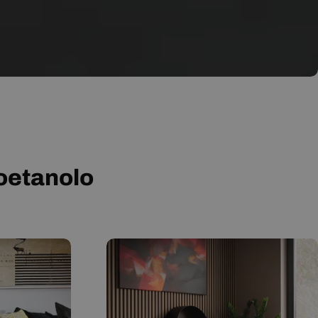
ioetanolo