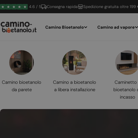
Vai
4.6 / 5
Consegna rapida
Spedizione gratuita oltre 199
al
contenuto
Camino Bioetanolo
Camino ad vapore
Camino bioetanolo
Camino a bioetanolo
Caminetto
da parete
a libera installazione
bioetanolo 
incasso