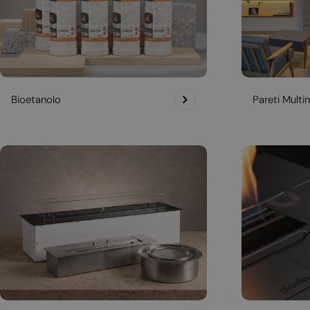
Bioetanolo
Pareti Multim