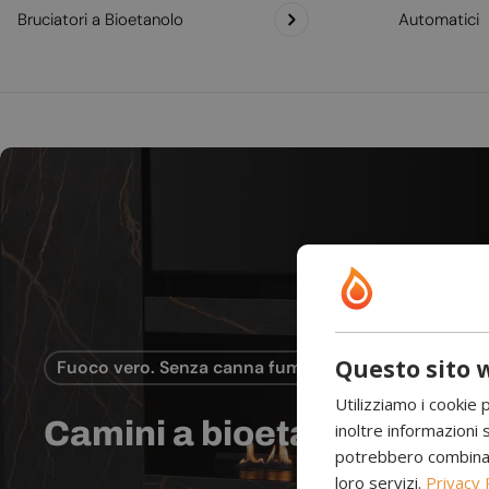
Bruciatori a Bioetanolo
Automatici
Questo sito w
Fuoco vero. Senza canna fumaria.
Utilizziamo i cookie 
Camini a bioetanolo
inoltre informazioni s
potrebbero combinarle
loro servizi.
Privacy 