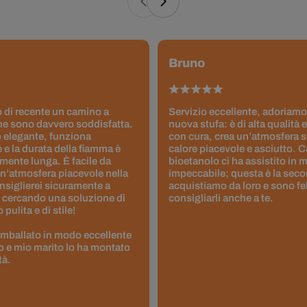
Bruno
 di recente un camino a
Servizio eccellente, adoriamo
ne sono davvero soddisfatta.
nuova stufa: è di alta qualità e
 elegante, funziona
con cura, crea un’atmosfera 
 e la durata della fiamma è
calore piacevole e asciutto. 
ente lunga. È facile da
bioetanolo ci ha assistito in
un’atmosfera piacevole nella
impeccabile; questa è la seco
nsiglierei sicuramente a
acquistiamo da loro e sono fel
 cercando una soluzione di
consigliarli anche a te.
pulita e di stile!
 imballato in modo eccellente
to e mio marito lo ha montato
tà.