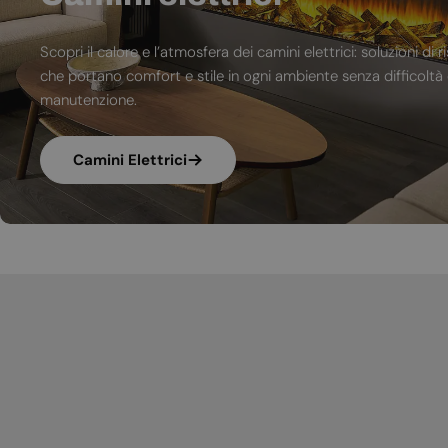
Scopri il calore e l’atmosfera dei camini elettrici: soluzioni 
che portano comfort e stile in ogni ambiente senza difficoltà d
manutenzione.
Camini Elettrici