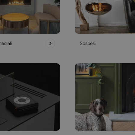
ediali
Sospesi