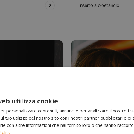
Inserto a bioetanolo
eb utilizza cookie
Hai mai visto l’acqu
per personalizzare contenuti, annunci e per analizzare il nostro tr
Camini a 
ul tuo utilizzo del nostro sito con i nostri partner pubblicitari e di 
 con altre informazioni che hai fornito loro o che hanno raccolto d
Policy