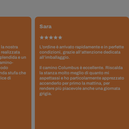
Sara
 la nostra
L’ordine è arrivato rapidamente e in perfette
 realizzata
condizioni, grazie all’attenzione dedicata
splendida e un
all’imballaggio.
Camino-
 modo
Il camino Columbus è eccellente. Riscalda
nda stufa che
la stanza molto meglio di quanto mi
ice di
aspettassi e ho particolarmente apprezzato
accenderlo per primo la mattina, per
rendere più piacevole anche una giornata
grigia.