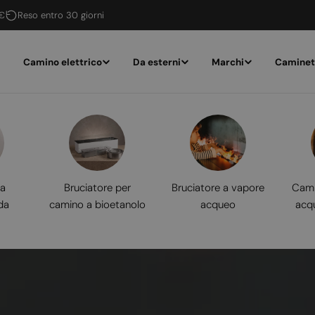
 €
Reso entro 30 giorni
Camino elettrico
Da esterni
Marchi
Caminet
 a
Bruciatore per
Bruciatore a vapore
Cami
da
camino a bioetanolo
acqueo
acq