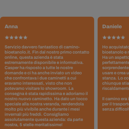
Anna
Daniele
Servizio davvero fantastico di camino-
Ho acquistato
bioetanolo.it. Fin dal nostro primo contatto
bioetanolo e 
online, questa azienda è stata
Ha un aspetto
estremamente disponibile e informativa.
perfettamente
Casper ha risposto a tutte le nostre
sorprendentem
domande e ci ha anche inviato un video
usare e crea 
che confrontava i due caminetti a cui
stanza. Lo co
eravamo interessati, visto che non
chiunque stia
potevamo visitare lo showroom. La
riscaldamento 
consegna è stata rapidissima e adoriamo il
nostro nuovo caminetto. Ha dato un tocco
Il camino era
speciale alla nostra veranda, rendendola
per il traspor
molto più vivibile anche durante i mesi
senza difficol
invernali più freddi. Consigliamo
assolutamente questa azienda: da parte
nostra, 5 stelle meritatissime!