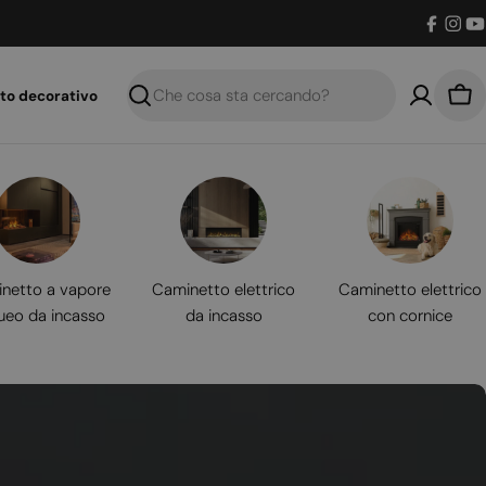
Facebo
Inst
Y
to decorativo
Ricerca
Car
netto a vapore
Caminetto elettrico
Caminetto elettrico
ueo da incasso
da incasso
con cornice