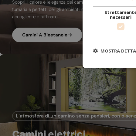
Scopri il calore e l'eleganza dei camini a bioetanolo. A combu
fumaria e perfetti per gli ambienti moderni, trasformano ogni
Strettament
accogliente e raffinato.
necessari
Camini A Bioetanolo
MOSTRA DETTA
L’atmosfera di un camino senza pensieri, con o senz
Camini elettrici