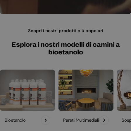
Scopri i nostri prodotti più popolari
Esplora i nostri modelli di camini a
bioetanolo
Bioetanolo
Pareti Multimediali
Sosp