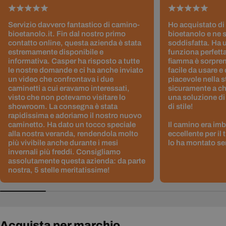
Servizio davvero fantastico di camino-
Ho acquistato di
bioetanolo.it. Fin dal nostro primo
bioetanolo e ne 
contatto online, questa azienda è stata
soddisfatta. Ha 
estremamente disponibile e
funziona perfetta
informativa. Casper ha risposto a tutte
fiamma è sorpre
le nostre domande e ci ha anche inviato
facile da usare e
un video che confrontava i due
piacevole nella s
caminetti a cui eravamo interessati,
sicuramente a ch
visto che non potevamo visitare lo
una soluzione di
showroom. La consegna è stata
di stile!
rapidissima e adoriamo il nostro nuovo
caminetto. Ha dato un tocco speciale
Il camino era im
alla nostra veranda, rendendola molto
eccellente per il
più vivibile anche durante i mesi
lo ha montato sen
invernali più freddi. Consigliamo
assolutamente questa azienda: da parte
nostra, 5 stelle meritatissime!
Acquista per marchio