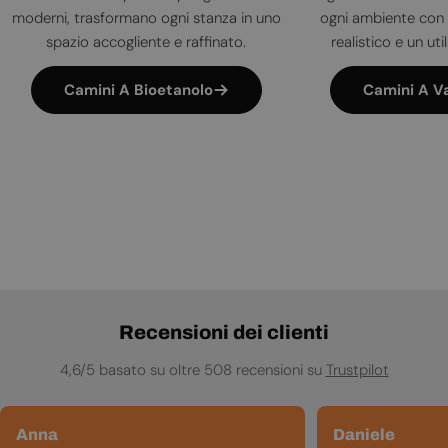
moderni, trasformano ogni stanza in uno
ogni ambiente con 
spazio accogliente e raffinato.
realistico e un uti
Camini A Bioetanolo
Camini A V
Recensioni dei clienti
4,6/5 basato su oltre 508 recensioni su
Trustpilot
Anna
Daniele