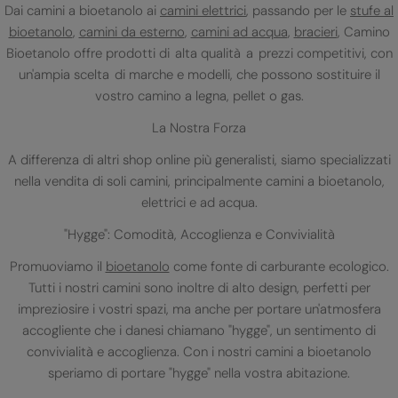
Dai camini a bioetanolo ai
camini elettrici
, passando per le
stufe al
bioetanolo
,
camini da esterno
,
camini ad acqua
,
bracieri
, Camino
Bioetanolo offre prodotti di alta qualità a prezzi competitivi, con
un'ampia scelta di marche e modelli, che possono sostituire il
vostro camino a legna, pellet o gas.
La Nostra Forza
A differenza di altri shop online più generalisti, siamo specializzati
nella vendita di soli camini, principalmente camini a bioetanolo,
elettrici e ad acqua.
"Hygge": Comodità, Accoglienza e Convivialità
Promuoviamo il
bioetanolo
come fonte di carburante ecologico.
Tutti i nostri camini sono inoltre di alto design, perfetti per
impreziosire i vostri spazi, ma anche per portare un'atmosfera
accogliente che i danesi chiamano "hygge", un sentimento di
convivialità e accoglienza. Con i nostri camini a bioetanolo
speriamo di portare "hygge" nella vostra abitazione.