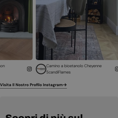
Camino a bioetanolo Cheyenne
Caminetto
ScandiFlames
Höfats
Visita Il Nostro Profilo Instagram