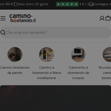
Vai
99 €
Reso entro 30 giorni
4.6 / 5
Consegna rapida
al
contenuto
Ca
Ricerca
Camino bioetanolo
Camino a
Caminetto a
Bruciat
da parete
bioetanolo a libera
bioetanolo da
cami
installazione
incasso
bioet