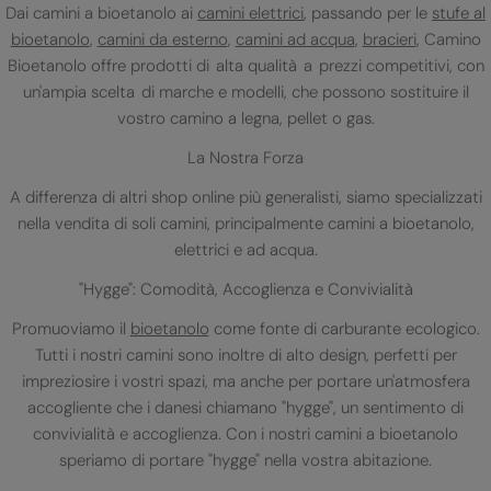
Dai camini a bioetanolo ai
camini elettrici
, passando per le
stufe al
bioetanolo
,
camini da esterno
,
camini ad acqua
,
bracieri
, Camino
Bioetanolo offre prodotti di alta qualità a prezzi competitivi, con
un'ampia scelta di marche e modelli, che possono sostituire il
vostro camino a legna, pellet o gas.
La Nostra Forza
A differenza di altri shop online più generalisti, siamo specializzati
nella vendita di soli camini, principalmente camini a bioetanolo,
elettrici e ad acqua.
"Hygge": Comodità, Accoglienza e Convivialità
Promuoviamo il
bioetanolo
come fonte di carburante ecologico.
Tutti i nostri camini sono inoltre di alto design, perfetti per
impreziosire i vostri spazi, ma anche per portare un'atmosfera
accogliente che i danesi chiamano "hygge", un sentimento di
convivialità e accoglienza. Con i nostri camini a bioetanolo
speriamo di portare "hygge" nella vostra abitazione.