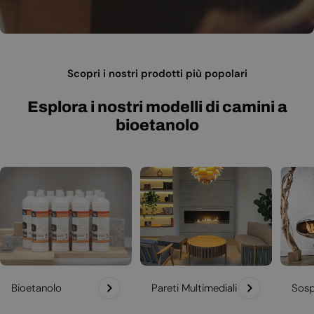
Scopri i nostri prodotti più popolari
Esplora i nostri modelli di camini a
bioetanolo
Bioetanolo
Pareti Multimediali
Sosp