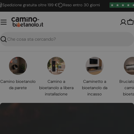
Vai
izione gratuita oltre 199 €
Reso entro 30 giorni
4.6
al
contenuto
Ca
Ricerca
Camino bioetanolo
Camino a
Caminetto a
Bruciat
da parete
bioetanolo a libera
bioetanolo da
cami
installazione
incasso
bioet