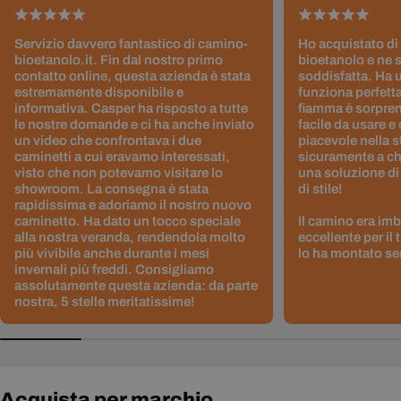
Servizio davvero fantastico di camino-
Ho acquistato di
bioetanolo.it. Fin dal nostro primo
bioetanolo e ne 
contatto online, questa azienda è stata
soddisfatta. Ha 
estremamente disponibile e
funziona perfetta
informativa. Casper ha risposto a tutte
fiamma è sorpre
le nostre domande e ci ha anche inviato
facile da usare e
un video che confrontava i due
piacevole nella s
caminetti a cui eravamo interessati,
sicuramente a ch
visto che non potevamo visitare lo
una soluzione di
showroom. La consegna è stata
di stile!
rapidissima e adoriamo il nostro nuovo
caminetto. Ha dato un tocco speciale
Il camino era im
alla nostra veranda, rendendola molto
eccellente per il
più vivibile anche durante i mesi
lo ha montato sen
invernali più freddi. Consigliamo
assolutamente questa azienda: da parte
nostra, 5 stelle meritatissime!
Acquista per marchio