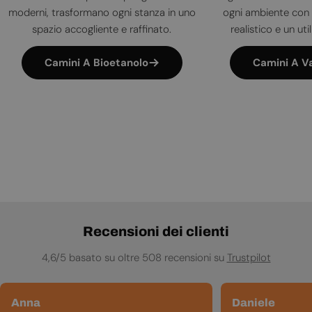
moderni, trasformano ogni stanza in uno
ogni ambiente con 
spazio accogliente e raffinato.
realistico e un uti
Camini A Bioetanolo
Camini A V
Recensioni dei clienti
4,6/5 basato su oltre 508 recensioni su
Trustpilot
Anna
Daniele