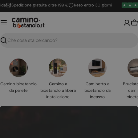
Vai
Spedizione gratuita oltre 199 €
Reso entro 30 giorni
al
contenuto
Ca
Ricerca
Camino bioetanolo
Camino a
Caminetto a
Bruciat
da parete
bioetanolo a libera
bioetanolo da
cami
installazione
incasso
bioet