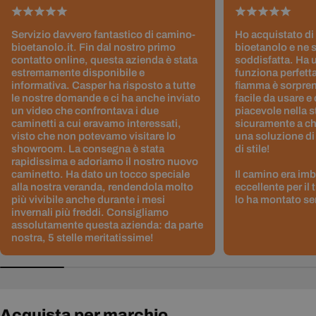
Servizio davvero fantastico di camino-
Ho acquistato di
bioetanolo.it. Fin dal nostro primo
bioetanolo e ne 
contatto online, questa azienda è stata
soddisfatta. Ha 
estremamente disponibile e
funziona perfetta
informativa. Casper ha risposto a tutte
fiamma è sorpre
le nostre domande e ci ha anche inviato
facile da usare e
un video che confrontava i due
piacevole nella s
caminetti a cui eravamo interessati,
sicuramente a ch
visto che non potevamo visitare lo
una soluzione di
showroom. La consegna è stata
di stile!
rapidissima e adoriamo il nostro nuovo
caminetto. Ha dato un tocco speciale
Il camino era im
alla nostra veranda, rendendola molto
eccellente per il
più vivibile anche durante i mesi
lo ha montato sen
invernali più freddi. Consigliamo
assolutamente questa azienda: da parte
nostra, 5 stelle meritatissime!
Acquista per marchio