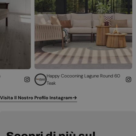
Happy Cocooning Lagune Round 60
Converti il 
Teak
funzionante
Visita Il Nostro Profilo Instagram