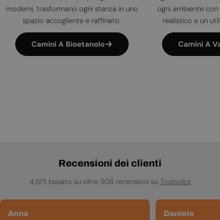
moderni, trasformano ogni stanza in uno
ogni ambiente con 
spazio accogliente e raffinato.
realistico e un uti
Camini A Bioetanolo
Camini A V
Recensioni dei clienti
4,6/5 basato su oltre 508 recensioni su
Trustpilot
Anna
Daniele