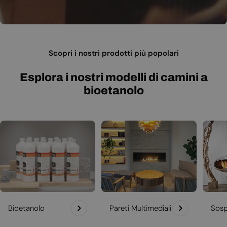
Scopri i nostri prodotti più popolari
Esplora i nostri modelli di camini a
bioetanolo
Bioetanolo
Pareti Multimediali
Sosp