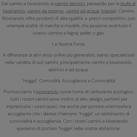
Dai camini a bioetanolo ai
camini elettrici
, passando per le
stufe al
bioetanolo
,
camini da esterno
,
camini ad acqua
,
bracieri
, Camino
Bioetanolo offre prodotti di alta qualità a prezzi competitivi, con
un'ampia scelta di marche e modelli, che possono sostituire il
vostro camino a legna, pellet o gas.
La Nostra Forza
A differenza di altri shop online più generalisti, siamo specializzati
nella vendita di soli camini, principalmente camini a bioetanolo,
elettrici e ad acqua.
"Hygge": Comodità, Accoglienza e Convivialità
Promuoviamo il
bioetanolo
come fonte di carburante ecologico.
Tutti i nostri camini sono inoltre di alto design, perfetti per
impreziosire i vostri spazi, ma anche per portare un'atmosfera
accogliente che i danesi chiamano "hygge", un sentimento di
convivialità e accoglienza. Con i nostri camini a bioetanolo
speriamo di portare "hygge" nella vostra abitazione.