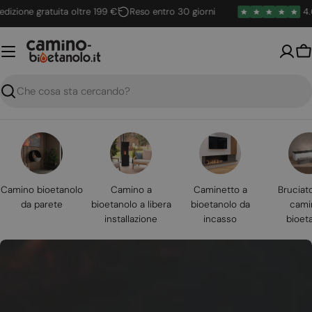
Vai
ne gratuita oltre 199 €
Reso entro 30 giorni
4.6 / 5
al
contenuto
Ca
Ricerca
Camino bioetanolo
Camino a
Caminetto a
Bruciat
da parete
bioetanolo a libera
bioetanolo da
cami
installazione
incasso
bioet