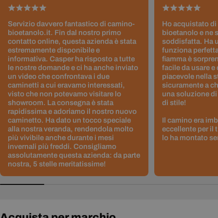
Servizio davvero fantastico di camino-
Ho acquistato di
bioetanolo.it. Fin dal nostro primo
bioetanolo e ne 
contatto online, questa azienda è stata
soddisfatta. Ha 
estremamente disponibile e
funziona perfetta
informativa. Casper ha risposto a tutte
fiamma è sorpre
le nostre domande e ci ha anche inviato
facile da usare e
un video che confrontava i due
piacevole nella s
caminetti a cui eravamo interessati,
sicuramente a ch
visto che non potevamo visitare lo
una soluzione di
showroom. La consegna è stata
di stile!
rapidissima e adoriamo il nostro nuovo
caminetto. Ha dato un tocco speciale
Il camino era im
alla nostra veranda, rendendola molto
eccellente per il
più vivibile anche durante i mesi
lo ha montato sen
invernali più freddi. Consigliamo
assolutamente questa azienda: da parte
nostra, 5 stelle meritatissime!
Acquista per marchio