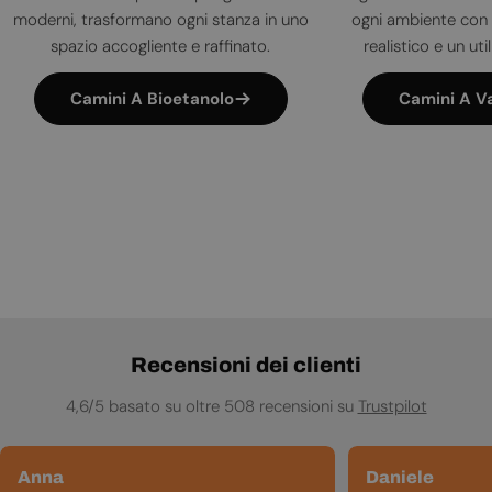
moderni, trasformano ogni stanza in uno
ogni ambiente con 
spazio accogliente e raffinato.
realistico e un uti
Camini A Bioetanolo
Camini A V
Recensioni dei clienti
4,6/5 basato su oltre 508 recensioni su
Trustpilot
Anna
Daniele