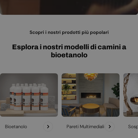
Scopri i nostri prodotti più popolari
Esplora i nostri modelli di camini a
bioetanolo
Bioetanolo
Pareti Multimediali
Sosp