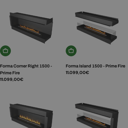
Aggiungi Al Carrello
Aggiungi Al Carrello
Forma Corner Right 1500 -
Forma Island 1500 - Prime Fire
Prezzo
11.099,00€
Prime Fire
normale
Prezzo
11.099,00€
normale