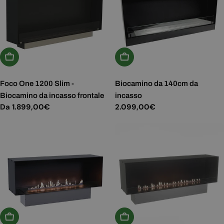
Scegli Le Opzioni
Aggiungi Al Carrello
Foco One 1200 Slim -
Biocamino da 140cm da
Biocamino da incasso frontale
incasso
Prezzo
Da 1.899,00€
Prezzo
2.099,00€
normale
normale
Scegli Le Opzioni
Scegli Le Opzioni