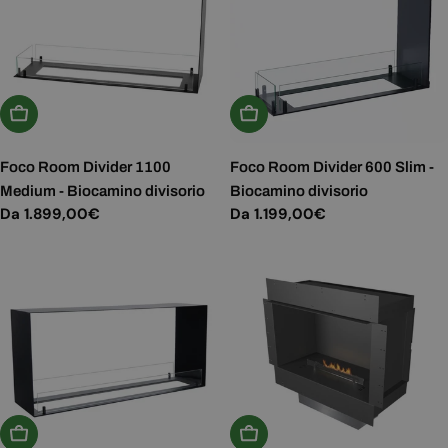
Scegli Le Opzioni
Scegli Le Opzioni
Foco Room Divider 1100
Foco Room Divider 600 Slim -
Medium - Biocamino divisorio
Biocamino divisorio
Prezzo
Da 1.899,00€
Prezzo
Da 1.199,00€
normale
normale
Scegli Le Opzioni
Aggiungi Al Carrello