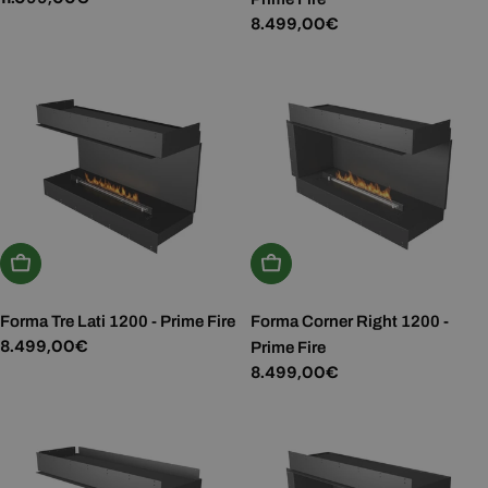
normale
Prezzo
8.499,00€
normale
Aggiungi Al Carrello
Aggiungi Al Carrello
Forma Tre Lati 1200 - Prime Fire
Forma Corner Right 1200 -
Prezzo
8.499,00€
Prime Fire
normale
Prezzo
8.499,00€
normale