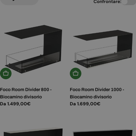
Confrontare:
Scegli Le Opzioni
Scegli Le Opzioni
Foco Room Divider 800 -
Foco Room Divider 1000 -
Biocamino divisorio
Biocamino divisorio
Prezzo
Da 1.499,00€
Prezzo
Da 1.699,00€
normale
normale