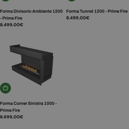
Forma Divisorio Ambiente 1200
Forma Tunnel 1200 - Prime Fire
Prezzo
8.499,00€
- Prime Fire
normale
Prezzo
8.499,00€
normale
Aggiungi Al Carrello
Forma Corner Sinistra 1000 -
Prime Fire
Prezzo
6.699,00€
normale