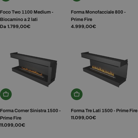
Foco Two 1100 Medium -
Forma Monofacciale 800 -
Biocamino a 2 lati
Prime Fire
Prezzo
Da 1.799,00€
Prezzo
4.999,00€
normale
normale
Aggiungi Al Carrello
Aggiungi Al Carrello
Forma Corner Sinistra 1500 -
Forma Tre Lati 1500 - Prime Fire
Prezzo
11.099,00€
Prime Fire
normale
Prezzo
11.099,00€
normale