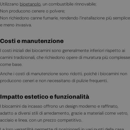
Utilizzano
bioetanolo
, un combustibile rinnovabile;
Non producono cenere o polvere;
Non richiedono canne fumarie, rendendo l’installazione più semplice
e meno invasiva.
Costi e manutenzione
I costi iniziali dei biocamini sono generalmente inferiori rispetto ai
camini tradizionali, che richiedono opere di muratura più complesse
come base.
Anche i costi di manutenzione sono ridotti, poiché i biocamini non
producono ceneri e non necessitano di pulizie frequenti.
Impatto estetico e funzionalità
I biocamini da incasso offrono un design moderno e raffinato,
adatto a diversi stili di arredamento, grazie a materiali come vetro,
acciaio e linea, con un prezzo competitivo.
La loro versatilità permette di posizionarli in vari punti della casa,