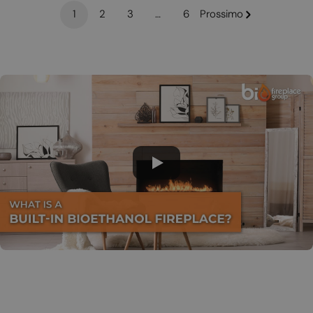
1
2
3
…
6
Prossimo