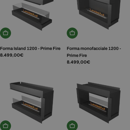
Aggiungi Al Carrello
Aggiungi Al Carrello
Forma Island 1200 - Prime Fire
Forma monofacciale 1200 -
Prezzo
8.499,00€
Prime Fire
normale
Prezzo
8.499,00€
normale
Aggiungi Al Carrello
Aggiungi Al Carrello