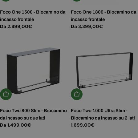
Foco One 1500 - Biocamino da
Foco One 1800 - Biocamino da
incasso frontale
incasso frontale
Prezzo
Da 2.899,00€
Prezzo
Da 3.399,00€
normale
normale
Scegli Le Opzioni
Aggiungi Al Carrello
Foco Two 800 Slim - Biocamino
Foco Two 1000 Ultra Slim -
da incasso su due lati
Biocamino da incasso su 2 lati
Prezzo
Da 1.499,00€
Prezzo
1.699,00€
normale
normale