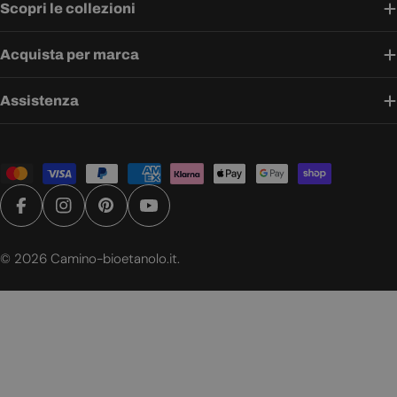
Scopri le collezioni
Acquista per marca
Assistenza
Metodi
di
pagamento
Facebook
Instagram
Pinterest
YouTube
© 2026
Camino-bioetanolo.it
.