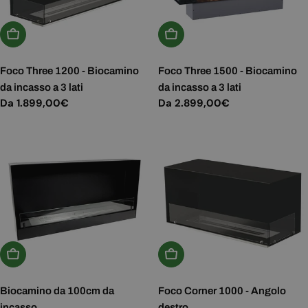
Scegli Le Opzioni
Scegli Le Opzioni
Foco Three 1200 - Biocamino
Foco Three 1500 - Biocamino
da incasso a 3 lati
da incasso a 3 lati
Prezzo
Da 1.899,00€
Prezzo
Da 2.899,00€
normale
normale
Aggiungi Al Carrello
Scegli Le Opzioni
Biocamino da 100cm da
Foco Corner 1000 - Angolo
incasso
destro