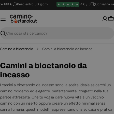
Vai
199 €
Reso entro 30 giorni
4.6 / 5
Consegna rapid
al
contenuto
Ca
Ricerca
Camino a bioetanolo
Camini a bioetanolo da incasso
C
Camini a bioetanolo da
o
incasso
l
I camini a bioetanolo da incasso sono la scelta ideale se cerchi un
camino moderno ed elegante, perfettamente integrato nella tua
l
parete attrezzata. Che tu voglia dare nuova vita a un vecchio
e
camino con un inserto oppure creare un effetto minimal senza
canna fumaria, questi modelli rappresentano una soluzione pratica
z