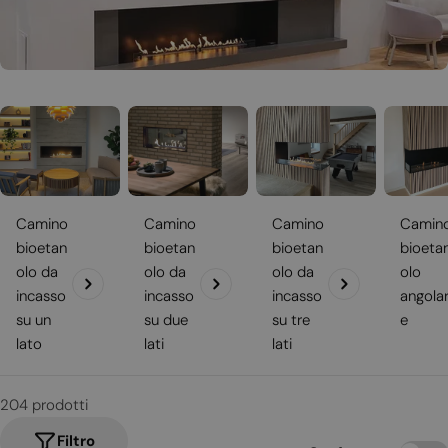
Camino
Camino
Camino
Camin
bioetan
bioetan
bioetan
bioeta
olo da
olo da
olo da
olo
incasso
incasso
incasso
angola
su un
su due
su tre
e
lato
lati
lati
204 prodotti
Filtro