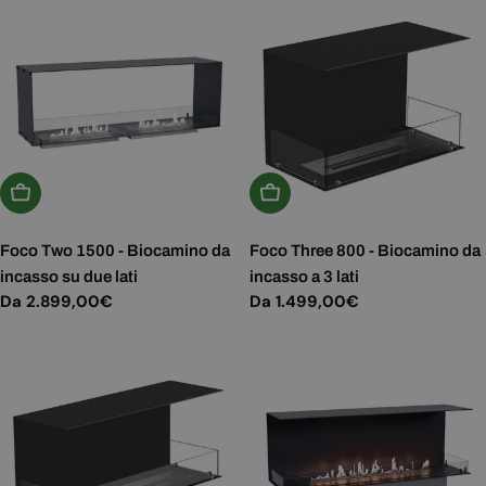
Scegli Le Opzioni
Scegli Le Opzioni
Foco Two 1500 - Biocamino da
Foco Three 800 - Biocamino da
incasso su due lati
incasso a 3 lati
Prezzo
Da 2.899,00€
Prezzo
Da 1.499,00€
normale
normale