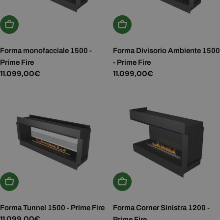
Aggiungi Al Carrello
Aggiungi Al Carrello
Forma monofacciale 1500 -
Forma Divisorio Ambiente 1500
Prime Fire
- Prime Fire
Prezzo
11.099,00€
Prezzo
11.099,00€
normale
normale
Aggiungi Al Carrello
Aggiungi Al Carrello
Forma Tunnel 1500 - Prime Fire
Forma Corner Sinistra 1200 -
Prezzo
11.099,00€
Prime Fire