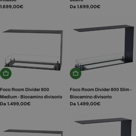
Prezzo
1.699,00€
Prezzo
Da 1.699,00€
normale
normale
Scegli Le Opzioni
Scegli Le Opzioni
Foco Room Divider 800
Foco Room Divider 800 Slim -
Medium - Biocamino divisorio
Biocamino divisorio
Prezzo
Da 1.499,00€
Prezzo
Da 1.499,00€
normale
normale