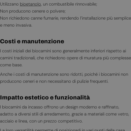
Utilizzano
bioetanolo
, un combustibile rinnovabile;
Non producono cenere o polvere;
Non richiedono canne fumarie, rendendo l’installazione più semplice
e meno invasiva.
Costi e manutenzione
I costi iniziali dei biocamini sono generalmente inferiori rispetto ai
camini tradizionali, che richiedono opere di muratura più complesse
come base.
Anche i costi di manutenzione sono ridotti, poiché i biocamini non
producono ceneri e non necessitano di pulizie frequenti.
Impatto estetico e funzionalità
I biocamini da incasso offrono un design moderno e raffinato,
adatto a diversi stili di arredamento, grazie a materiali come vetro,
acciaio e linea, con un prezzo competitivo.
La loro versatilità permette di posizionarli in vari punti della casa,