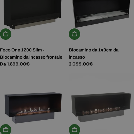
Scegli Le Opzioni
Aggiungi Al Carrello
Foco One 1200 Slim -
Biocamino da 140cm da
Biocamino da incasso frontale
incasso
Prezzo
Da 1.899,00€
Prezzo
2.099,00€
normale
normale
Scegli Le Opzioni
Scegli Le Opzioni