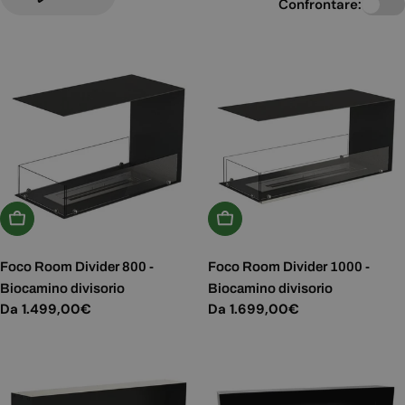
Confrontare:
Scegli Le Opzioni
Scegli Le Opzioni
Foco Room Divider 800 -
Foco Room Divider 1000 -
Biocamino divisorio
Biocamino divisorio
Prezzo
Da 1.499,00€
Prezzo
Da 1.699,00€
normale
normale