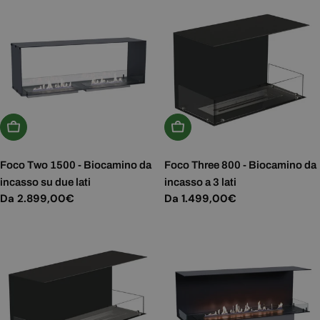
Scegli Le Opzioni
Scegli Le Opzioni
Foco Two 1500 - Biocamino da
Foco Three 800 - Biocamino da
incasso su due lati
incasso a 3 lati
Prezzo
Da 2.899,00€
Prezzo
Da 1.499,00€
normale
normale