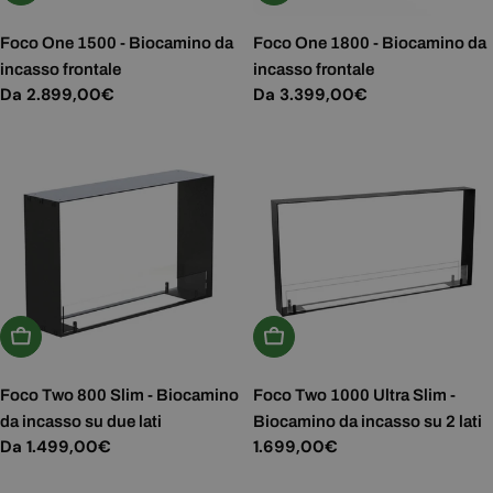
Foco One 1500 - Biocamino da
Foco One 1800 - Biocamino da
incasso frontale
incasso frontale
Prezzo
Da 2.899,00€
Prezzo
Da 3.399,00€
normale
normale
Scegli Le Opzioni
Aggiungi Al Carrello
Foco Two 800 Slim - Biocamino
Foco Two 1000 Ultra Slim -
da incasso su due lati
Biocamino da incasso su 2 lati
Prezzo
Da 1.499,00€
Prezzo
1.699,00€
normale
normale