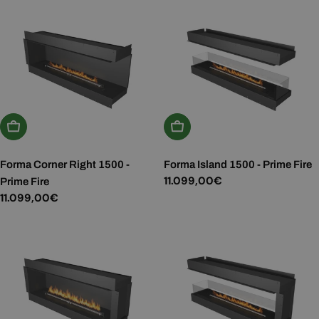
Aggiungi Al Carrello
Aggiungi Al Carrello
Forma Corner Right 1500 -
Forma Island 1500 - Prime Fire
Prezzo
11.099,00€
Prime Fire
normale
Prezzo
11.099,00€
normale