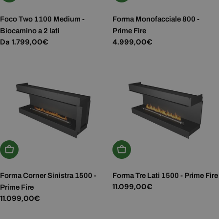
Foco Two 1100 Medium -
Forma Monofacciale 800 -
Biocamino a 2 lati
Prime Fire
Prezzo
Da 1.799,00€
Prezzo
4.999,00€
normale
normale
Aggiungi Al Carrello
Aggiungi Al Carrello
Forma Corner Sinistra 1500 -
Forma Tre Lati 1500 - Prime Fire
Prezzo
11.099,00€
Prime Fire
normale
Prezzo
11.099,00€
normale