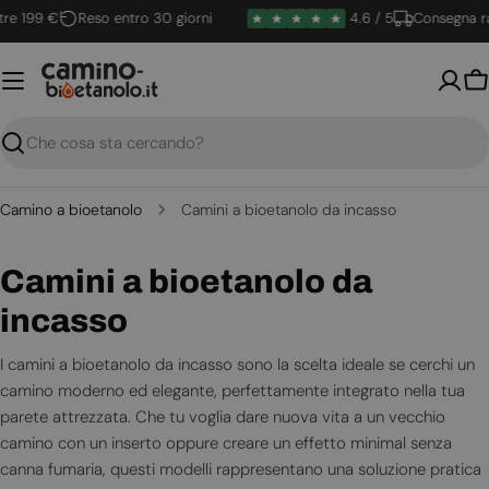
Vai
 199 €
Reso entro 30 giorni
4.6 / 5
Consegna rapi
al
contenuto
Ca
Ricerca
Camino a bioetanolo
Camini a bioetanolo da incasso
C
Camini a bioetanolo da
o
incasso
l
I camini a bioetanolo da incasso sono la scelta ideale se cerchi un
camino moderno ed elegante, perfettamente integrato nella tua
l
parete attrezzata. Che tu voglia dare nuova vita a un vecchio
e
camino con un inserto oppure creare un effetto minimal senza
canna fumaria, questi modelli rappresentano una soluzione pratica
z