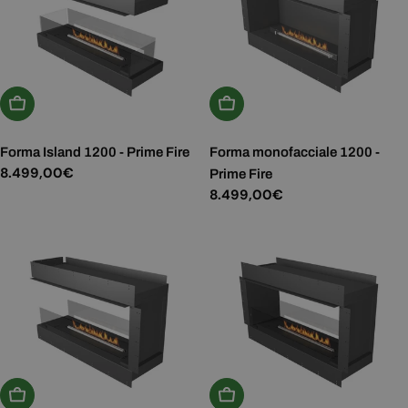
Aggiungi Al Carrello
Aggiungi Al Carrello
Forma Island 1200 - Prime Fire
Forma monofacciale 1200 -
Prezzo
8.499,00€
Prime Fire
normale
Prezzo
8.499,00€
normale
Aggiungi Al Carrello
Aggiungi Al Carrello