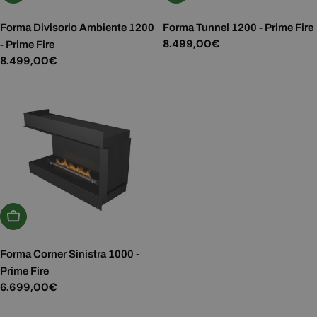
Forma Divisorio Ambiente 1200
Forma Tunnel 1200 - Prime Fire
Prezzo
8.499,00€
- Prime Fire
normale
Prezzo
8.499,00€
normale
Aggiungi Al Carrello
Forma Corner Sinistra 1000 -
Prime Fire
Prezzo
6.699,00€
normale