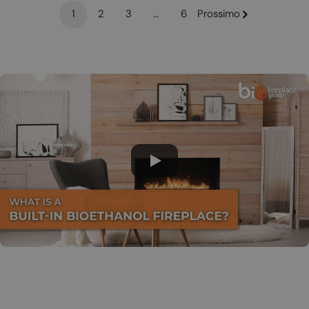
1
2
3
…
6
Prossimo