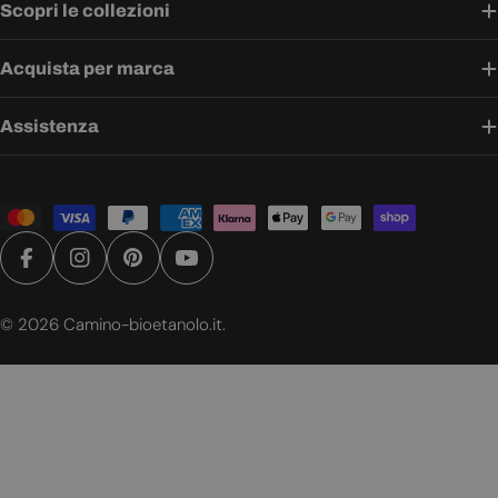
Scopri le collezioni
Acquista per marca
Assistenza
Metodi
di
pagamento
Facebook
Instagram
Pinterest
YouTube
© 2026
Camino-bioetanolo.it
.