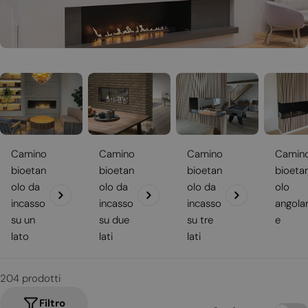
Camino
Camino
Camino
Camin
bioetan
bioetan
bioetan
bioeta
olo da
olo da
olo da
olo
incasso
incasso
incasso
angola
su un
su due
su tre
e
lato
lati
lati
204 prodotti
Filtro