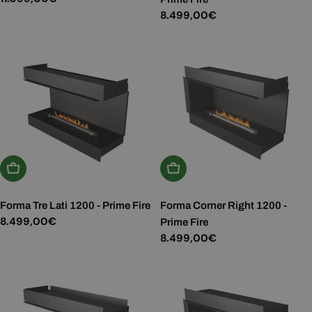
normale
Prezzo
8.499,00€
normale
Aggiungi Al Carrello
Aggiungi Al Carrello
Forma Tre Lati 1200 - Prime Fire
Forma Corner Right 1200 -
Prezzo
8.499,00€
Prime Fire
normale
Prezzo
8.499,00€
normale