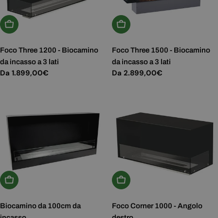
Scegli Le Opzioni
Scegli Le Opzioni
Foco Three 1200 - Biocamino
Foco Three 1500 - Biocamino
da incasso a 3 lati
da incasso a 3 lati
Prezzo
Da 1.899,00€
Prezzo
Da 2.899,00€
normale
normale
Aggiungi Al Carrello
Scegli Le Opzioni
Biocamino da 100cm da
Foco Corner 1000 - Angolo
incasso
destro