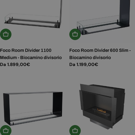
Scegli Le Opzioni
Scegli Le Opzioni
Foco Room Divider 1100
Foco Room Divider 600 Slim -
Medium - Biocamino divisorio
Biocamino divisorio
Prezzo
Da 1.899,00€
Prezzo
Da 1.199,00€
normale
normale
Scegli Le Opzioni
Aggiungi Al Carrello