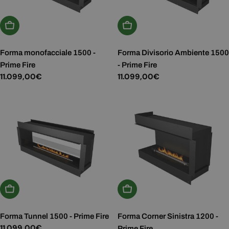
Aggiungi Al Carrello
Aggiungi Al Carrello
Forma monofacciale 1500 -
Forma Divisorio Ambiente 1500
Prime Fire
- Prime Fire
Prezzo
11.099,00€
Prezzo
11.099,00€
normale
normale
Aggiungi Al Carrello
Aggiungi Al Carrello
Forma Tunnel 1500 - Prime Fire
Forma Corner Sinistra 1200 -
Prezzo
11.099,00€
Prime Fire