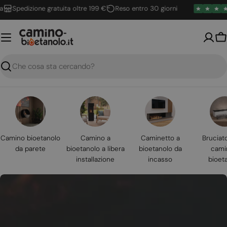
Vai
pedizione gratuita oltre 199 €
Reso entro 30 giorni
al
contenuto
Ca
Ricerca
Camino bioetanolo
Camino a
Caminetto a
Bruciat
da parete
bioetanolo a libera
bioetanolo da
cami
installazione
incasso
bioet