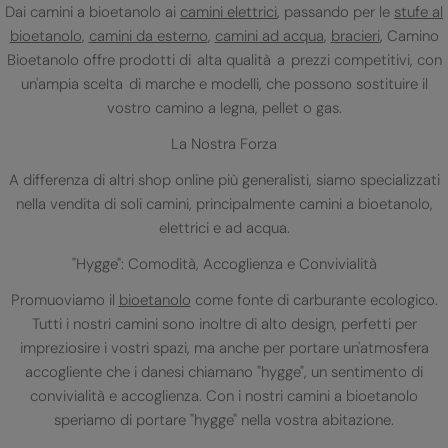
Dai camini a bioetanolo ai
camini elettrici
, passando per le
stufe al
bioetanolo
,
camini da esterno
,
camini ad acqua
,
bracieri
, Camino
Bioetanolo offre prodotti di alta qualità a prezzi competitivi, con
un'ampia scelta di marche e modelli, che possono sostituire il
vostro camino a legna, pellet o gas.
La Nostra Forza
A differenza di altri shop online più generalisti, siamo specializzati
nella vendita di soli camini, principalmente camini a bioetanolo,
elettrici e ad acqua.
"Hygge": Comodità, Accoglienza e Convivialità
Promuoviamo il
bioetanolo
come fonte di carburante ecologico.
Tutti i nostri camini sono inoltre di alto design, perfetti per
impreziosire i vostri spazi, ma anche per portare un'atmosfera
accogliente che i danesi chiamano "hygge", un sentimento di
convivialità e accoglienza. Con i nostri camini a bioetanolo
speriamo di portare "hygge" nella vostra abitazione.