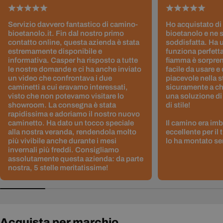
Servizio davvero fantastico di camino-
Ho acquistato di
bioetanolo.it. Fin dal nostro primo
bioetanolo e ne 
contatto online, questa azienda è stata
soddisfatta. Ha 
estremamente disponibile e
funziona perfetta
informativa. Casper ha risposto a tutte
fiamma è sorpre
le nostre domande e ci ha anche inviato
facile da usare e
un video che confrontava i due
piacevole nella s
caminetti a cui eravamo interessati,
sicuramente a ch
visto che non potevamo visitare lo
una soluzione di
showroom. La consegna è stata
di stile!
rapidissima e adoriamo il nostro nuovo
caminetto. Ha dato un tocco speciale
Il camino era im
alla nostra veranda, rendendola molto
eccellente per il
più vivibile anche durante i mesi
lo ha montato sen
invernali più freddi. Consigliamo
assolutamente questa azienda: da parte
nostra, 5 stelle meritatissime!
Acquista per marchio