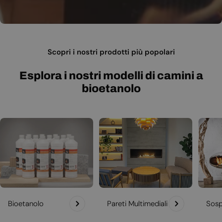
Scopri i nostri prodotti più popolari
Esplora i nostri modelli di camini a
bioetanolo
Bioetanolo
Pareti Multimediali
Sosp