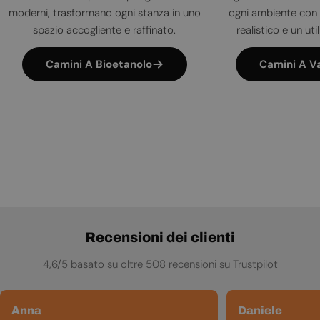
moderni, trasformano ogni stanza in uno
ogni ambiente con 
spazio accogliente e raffinato.
realistico e un uti
Camini A Bioetanolo
Camini A V
Recensioni dei clienti
4,6/5 basato su oltre 508 recensioni su
Trustpilot
Anna
Daniele