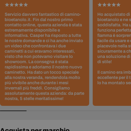
Servizio davvero fantastico di camino-
Ho acquistato di
bioetanolo.it. Fin dal nostro primo
bioetanolo e ne 
contatto online, questa azienda è stata
soddisfatta. Ha 
estremamente disponibile e
funziona perfetta
informativa. Casper ha risposto a tutte
fiamma è sorpre
le nostre domande e ci ha anche inviato
facile da usare e
un video che confrontava i due
piacevole nella s
caminetti a cui eravamo interessati,
sicuramente a ch
visto che non potevamo visitare lo
una soluzione di
showroom. La consegna è stata
di stile!
rapidissima e adoriamo il nostro nuovo
caminetto. Ha dato un tocco speciale
Il camino era im
alla nostra veranda, rendendola molto
eccellente per il
più vivibile anche durante i mesi
lo ha montato sen
invernali più freddi. Consigliamo
assolutamente questa azienda: da parte
nostra, 5 stelle meritatissime!
Acquista per marchio