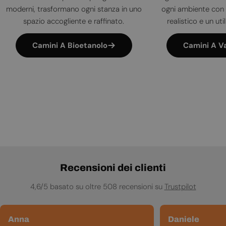
moderni, trasformano ogni stanza in uno
ogni ambiente con 
spazio accogliente e raffinato.
realistico e un uti
Camini A Bioetanolo
Camini A V
Recensioni dei clienti
4,6/5 basato su oltre 508 recensioni su
Trustpilot
Anna
Daniele