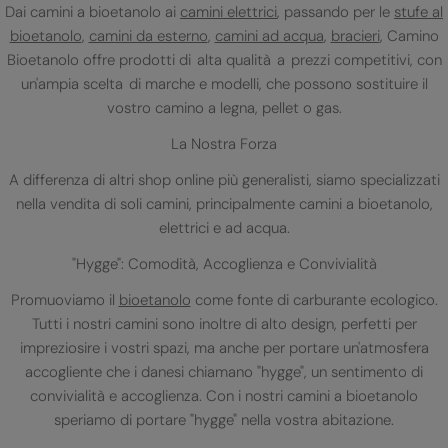
Dai camini a bioetanolo ai
camini elettrici
, passando per le
stufe al
bioetanolo
,
camini da esterno
,
camini ad acqua
,
bracieri
, Camino
Bioetanolo offre prodotti di alta qualità a prezzi competitivi, con
un'ampia scelta di marche e modelli, che possono sostituire il
vostro camino a legna, pellet o gas.
La Nostra Forza
A differenza di altri shop online più generalisti, siamo specializzati
nella vendita di soli camini, principalmente camini a bioetanolo,
elettrici e ad acqua.
"Hygge": Comodità, Accoglienza e Convivialità
Promuoviamo il
bioetanolo
come fonte di carburante ecologico.
Tutti i nostri camini sono inoltre di alto design, perfetti per
impreziosire i vostri spazi, ma anche per portare un'atmosfera
accogliente che i danesi chiamano "hygge", un sentimento di
convivialità e accoglienza. Con i nostri camini a bioetanolo
speriamo di portare "hygge" nella vostra abitazione.