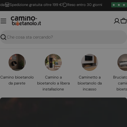
Vai
Spedizione gratuita oltre 199 €
Reso entro 30 giorni
al
contenuto
Ca
Ricerca
Camino bioetanolo
Camino a
Caminetto a
Bruciat
da parete
bioetanolo a libera
bioetanolo da
cami
installazione
incasso
bioet