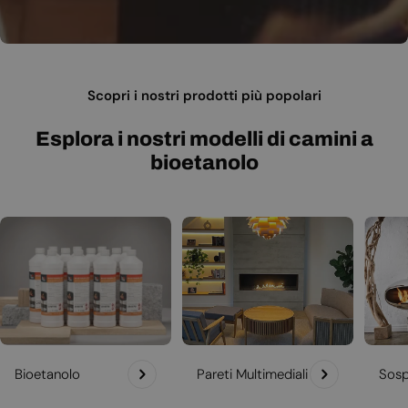
Scopri i nostri prodotti più popolari
Esplora i nostri modelli di camini a
bioetanolo
Bioetanolo
Pareti Multimediali
Sosp