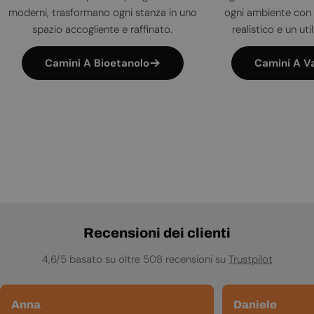
moderni, trasformano ogni stanza in uno
ogni ambiente con 
spazio accogliente e raffinato.
realistico e un uti
Camini A Bioetanolo
Camini A V
Recensioni dei clienti
4,6/5 basato su oltre 508 recensioni su
Trustpilot
Anna
Daniele