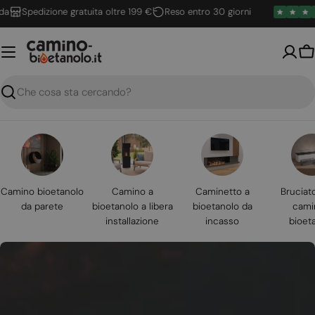
Vai
Spedizione gratuita oltre 199 €
Reso entro 30 giorni
al
contenuto
Ca
Ricerca
Camino bioetanolo
Camino a
Caminetto a
Bruciat
da parete
bioetanolo a libera
bioetanolo da
cami
installazione
incasso
bioet