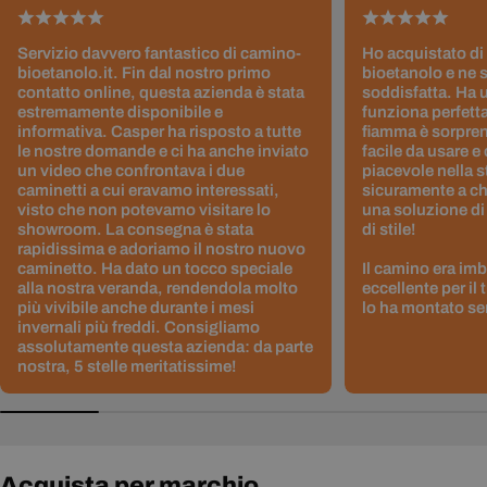
Servizio davvero fantastico di camino-
Ho acquistato di
bioetanolo.it. Fin dal nostro primo
bioetanolo e ne 
contatto online, questa azienda è stata
soddisfatta. Ha 
estremamente disponibile e
funziona perfetta
informativa. Casper ha risposto a tutte
fiamma è sorpre
le nostre domande e ci ha anche inviato
facile da usare e
un video che confrontava i due
piacevole nella s
caminetti a cui eravamo interessati,
sicuramente a ch
visto che non potevamo visitare lo
una soluzione di
showroom. La consegna è stata
di stile!
rapidissima e adoriamo il nostro nuovo
caminetto. Ha dato un tocco speciale
Il camino era im
alla nostra veranda, rendendola molto
eccellente per il
più vivibile anche durante i mesi
lo ha montato sen
invernali più freddi. Consigliamo
assolutamente questa azienda: da parte
nostra, 5 stelle meritatissime!
Acquista per marchio