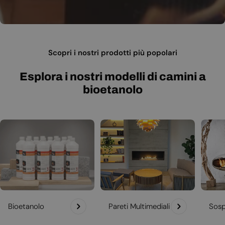
Scopri i nostri prodotti più popolari
Esplora i nostri modelli di camini a
bioetanolo
Bioetanolo
Pareti Multimediali
Sosp