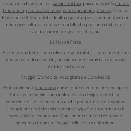
Dai camini a bioetanolo ai
camini elettrici
, passando per le
stufe al
bioetanolo
,
camini da esterno
,
camini ad acqua
,
bracieri
, Camino
Bioetanolo offre prodotti di alta qualità a prezzi competitivi, con
un'ampia scelta di marche e modelli, che possono sostituire il
vostro camino a legna, pellet o gas.
La Nostra Forza
A differenza di altri shop online più generalisti, siamo specializzati
nella vendita di soli camini, principalmente camini a bioetanolo,
elettrici e ad acqua.
"Hygge": Comodità, Accoglienza e Convivialità
Promuoviamo il
bioetanolo
come fonte di carburante ecologico.
Tutti i nostri camini sono inoltre di alto design, perfetti per
impreziosire i vostri spazi, ma anche per portare un'atmosfera
accogliente che i danesi chiamano "hygge", un sentimento di
convivialità e accoglienza. Con i nostri camini a bioetanolo
speriamo di portare "hygge" nella vostra abitazione.