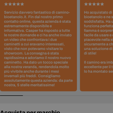
Servizio davvero fantastico di camino-
Ho acquistato di
bioetanolo.it. Fin dal nostro primo
bioetanolo e ne 
contatto online, questa azienda è stata
soddisfatta. Ha 
estremamente disponibile e
funziona perfetta
informativa. Casper ha risposto a tutte
fiamma è sorpre
le nostre domande e ci ha anche inviato
facile da usare e
un video che confrontava i due
piacevole nella s
caminetti a cui eravamo interessati,
sicuramente a ch
visto che non potevamo visitare lo
una soluzione di
showroom. La consegna è stata
di stile!
rapidissima e adoriamo il nostro nuovo
caminetto. Ha dato un tocco speciale
Il camino era im
alla nostra veranda, rendendola molto
eccellente per il
più vivibile anche durante i mesi
lo ha montato sen
invernali più freddi. Consigliamo
assolutamente questa azienda: da parte
nostra, 5 stelle meritatissime!
Acquista per marchio