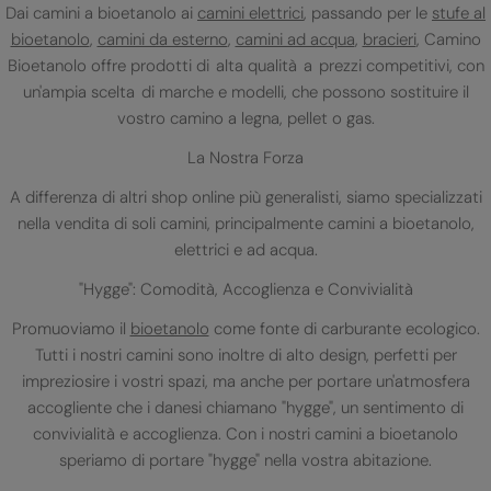
Dai camini a bioetanolo ai
camini elettrici
, passando per le
stufe al
bioetanolo
,
camini da esterno
,
camini ad acqua
,
bracieri
, Camino
Bioetanolo offre prodotti di alta qualità a prezzi competitivi, con
un'ampia scelta di marche e modelli, che possono sostituire il
vostro camino a legna, pellet o gas.
La Nostra Forza
A differenza di altri shop online più generalisti, siamo specializzati
nella vendita di soli camini, principalmente camini a bioetanolo,
elettrici e ad acqua.
"Hygge": Comodità, Accoglienza e Convivialità
Promuoviamo il
bioetanolo
come fonte di carburante ecologico.
Tutti i nostri camini sono inoltre di alto design, perfetti per
impreziosire i vostri spazi, ma anche per portare un'atmosfera
accogliente che i danesi chiamano "hygge", un sentimento di
convivialità e accoglienza. Con i nostri camini a bioetanolo
speriamo di portare "hygge" nella vostra abitazione.