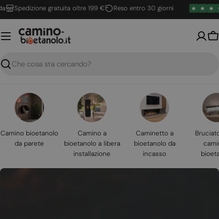
Vai
Spedizione gratuita oltre 199 €
Reso entro 30 giorni
al
contenuto
Ca
Ricerca
Camino bioetanolo
Camino a
Caminetto a
Bruciat
da parete
bioetanolo a libera
bioetanolo da
cami
installazione
incasso
bioet