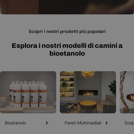
Scopri i nostri prodotti più popolari
Esplora i nostri modelli di camini a
bioetanolo
Bioetanolo
Pareti Multimediali
Sosp