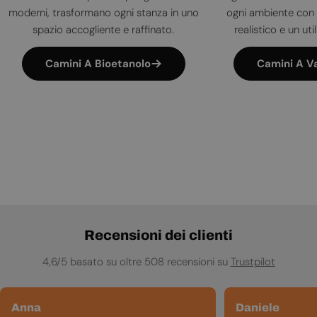
moderni, trasformano ogni stanza in uno
ogni ambiente con 
spazio accogliente e raffinato.
realistico e un uti
Camini A Bioetanolo
Camini A V
Recensioni dei clienti
4,6/5 basato su oltre 508 recensioni su
Trustpilot
Anna
Daniele