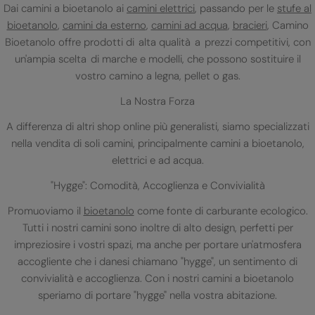
Dai camini a bioetanolo ai
camini elettrici
, passando per le
stufe al
bioetanolo
,
camini da esterno
,
camini ad acqua
,
bracieri
, Camino
Bioetanolo offre prodotti di alta qualità a prezzi competitivi, con
un'ampia scelta di marche e modelli, che possono sostituire il
vostro camino a legna, pellet o gas.
La Nostra Forza
A differenza di altri shop online più generalisti, siamo specializzati
nella vendita di soli camini, principalmente camini a bioetanolo,
elettrici e ad acqua.
"Hygge": Comodità, Accoglienza e Convivialità
Promuoviamo il
bioetanolo
come fonte di carburante ecologico.
Tutti i nostri camini sono inoltre di alto design, perfetti per
impreziosire i vostri spazi, ma anche per portare un'atmosfera
accogliente che i danesi chiamano "hygge", un sentimento di
convivialità e accoglienza. Con i nostri camini a bioetanolo
speriamo di portare "hygge" nella vostra abitazione.