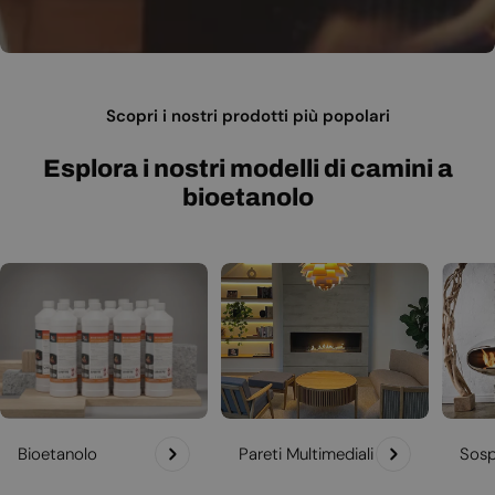
Scopri i nostri prodotti più popolari
Esplora i nostri modelli di camini a
bioetanolo
Bioetanolo
Pareti Multimediali
Sosp