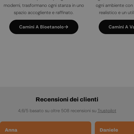
moderni, trasformano ogni stanza in uno
ogni ambiente con 
spazio accogliente e raffinato.
realistico e un uti
Camini A Bioetanolo
Camini A V
Recensioni dei clienti
4,6/5 basato su oltre 508 recensioni su
Trustpilot
Anna
Daniele