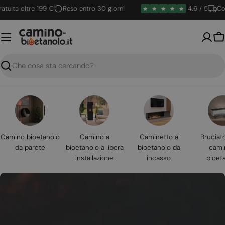
Vai
ta oltre 199 €
Reso entro 30 giorni
4.6 / 5
Conseg
al
contenuto
Ca
Ricerca
Camino bioetanolo
Camino a
Caminetto a
Bruciat
da parete
bioetanolo a libera
bioetanolo da
cami
installazione
incasso
bioet