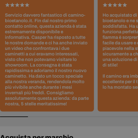
Servizio davvero fantastico di camino-
Ho acquistato di
bioetanolo.it. Fin dal nostro primo
bioetanolo e ne 
contatto online, questa azienda è stata
soddisfatta. Ha 
estremamente disponibile e
funziona perfetta
informativa. Casper ha risposto a tutte
fiamma è sorpre
le nostre domande e ci ha anche inviato
facile da usare e
un video che confrontava i due
piacevole nella s
caminetti a cui eravamo interessati,
sicuramente a ch
visto che non potevamo visitare lo
una soluzione di
showroom. La consegna è stata
di stile!
rapidissima e adoriamo il nostro nuovo
caminetto. Ha dato un tocco speciale
Il camino era im
alla nostra veranda, rendendola molto
eccellente per il
più vivibile anche durante i mesi
lo ha montato sen
invernali più freddi. Consigliamo
assolutamente questa azienda: da parte
nostra, 5 stelle meritatissime!
Acquista per marchio