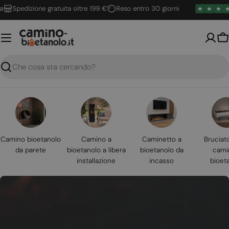
Vai
Spedizione gratuita oltre 199 €
Reso entro 30 giorni
al
contenuto
Ca
Ricerca
Camino bioetanolo
Camino a
Caminetto a
Bruciat
da parete
bioetanolo a libera
bioetanolo da
cami
installazione
incasso
bioet