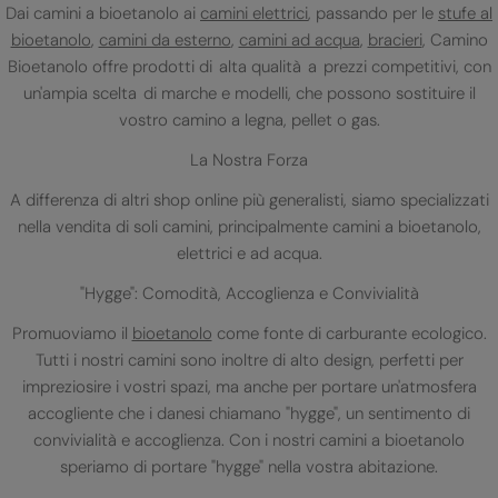
Dai camini a bioetanolo ai
camini elettrici
, passando per le
stufe al
bioetanolo
,
camini da esterno
,
camini ad acqua
,
bracieri
, Camino
Bioetanolo offre prodotti di alta qualità a prezzi competitivi, con
un'ampia scelta di marche e modelli, che possono sostituire il
vostro camino a legna, pellet o gas.
La Nostra Forza
A differenza di altri shop online più generalisti, siamo specializzati
nella vendita di soli camini, principalmente camini a bioetanolo,
elettrici e ad acqua.
"Hygge": Comodità, Accoglienza e Convivialità
Promuoviamo il
bioetanolo
come fonte di carburante ecologico.
Tutti i nostri camini sono inoltre di alto design, perfetti per
impreziosire i vostri spazi, ma anche per portare un'atmosfera
accogliente che i danesi chiamano "hygge", un sentimento di
convivialità e accoglienza. Con i nostri camini a bioetanolo
speriamo di portare "hygge" nella vostra abitazione.