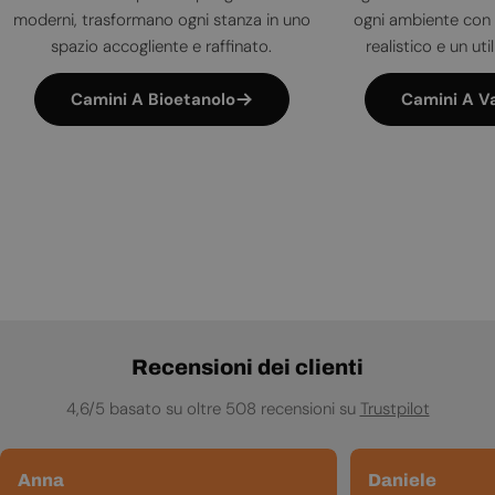
moderni, trasformano ogni stanza in uno
ogni ambiente con 
spazio accogliente e raffinato.
realistico e un uti
Camini A Bioetanolo
Camini A V
Recensioni dei clienti
4,6/5 basato su oltre 508 recensioni su
Trustpilot
Anna
Daniele