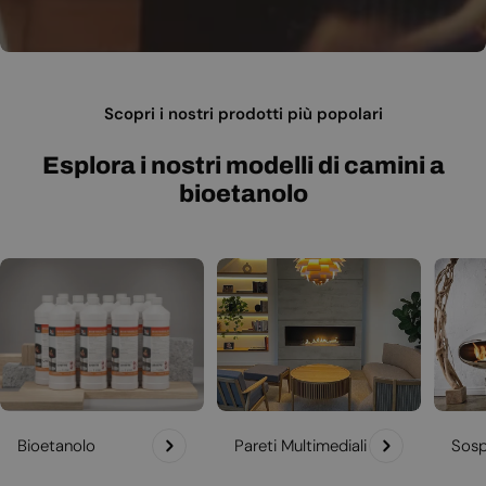
Scopri i nostri prodotti più popolari
Esplora i nostri modelli di camini a
bioetanolo
Bioetanolo
Pareti Multimediali
Sosp