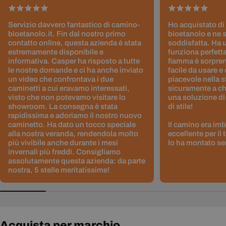
Servizio davvero fantastico di camino-
Ho acquistato di
bioetanolo.it. Fin dal nostro primo
bioetanolo e ne 
contatto online, questa azienda è stata
soddisfatta. Ha 
estremamente disponibile e
funziona perfetta
informativa. Casper ha risposto a tutte
fiamma è sorpre
le nostre domande e ci ha anche inviato
facile da usare e
un video che confrontava i due
piacevole nella s
caminetti a cui eravamo interessati,
sicuramente a ch
visto che non potevamo visitare lo
una soluzione di
showroom. La consegna è stata
di stile!
rapidissima e adoriamo il nostro nuovo
caminetto. Ha dato un tocco speciale
Il camino era im
alla nostra veranda, rendendola molto
eccellente per il
più vivibile anche durante i mesi
lo ha montato sen
invernali più freddi. Consigliamo
assolutamente questa azienda: da parte
nostra, 5 stelle meritatissime!
Acquista per marchio