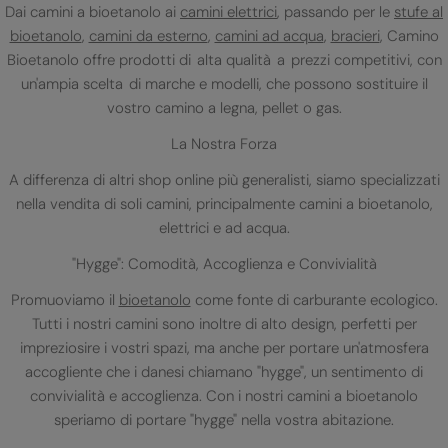
Dai camini a bioetanolo ai
camini elettrici
, passando per le
stufe al
bioetanolo
,
camini da esterno
,
camini ad acqua
,
bracieri
, Camino
Bioetanolo offre prodotti di alta qualità a prezzi competitivi, con
un'ampia scelta di marche e modelli, che possono sostituire il
vostro camino a legna, pellet o gas.
La Nostra Forza
A differenza di altri shop online più generalisti, siamo specializzati
nella vendita di soli camini, principalmente camini a bioetanolo,
elettrici e ad acqua.
"Hygge": Comodità, Accoglienza e Convivialità
Promuoviamo il
bioetanolo
come fonte di carburante ecologico.
Tutti i nostri camini sono inoltre di alto design, perfetti per
impreziosire i vostri spazi, ma anche per portare un'atmosfera
accogliente che i danesi chiamano "hygge", un sentimento di
convivialità e accoglienza. Con i nostri camini a bioetanolo
speriamo di portare "hygge" nella vostra abitazione.