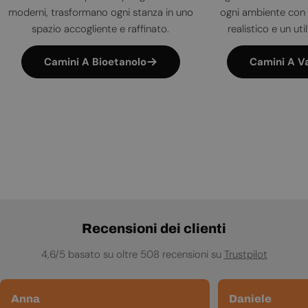
moderni, trasformano ogni stanza in uno
ogni ambiente con 
spazio accogliente e raffinato.
realistico e un uti
Camini A Bioetanolo
Camini A V
Recensioni dei clienti
4,6/5 basato su oltre 508 recensioni su
Trustpilot
Anna
Daniele