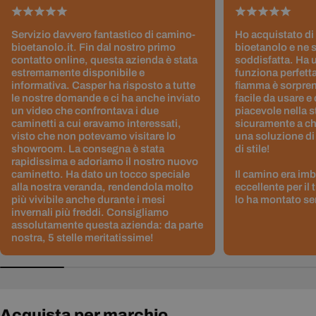
Servizio davvero fantastico di camino-
Ho acquistato di
bioetanolo.it. Fin dal nostro primo
bioetanolo e ne 
contatto online, questa azienda è stata
soddisfatta. Ha 
estremamente disponibile e
funziona perfetta
informativa. Casper ha risposto a tutte
fiamma è sorpre
le nostre domande e ci ha anche inviato
facile da usare e
un video che confrontava i due
piacevole nella s
caminetti a cui eravamo interessati,
sicuramente a ch
visto che non potevamo visitare lo
una soluzione di
showroom. La consegna è stata
di stile!
rapidissima e adoriamo il nostro nuovo
caminetto. Ha dato un tocco speciale
Il camino era im
alla nostra veranda, rendendola molto
eccellente per il
più vivibile anche durante i mesi
lo ha montato sen
invernali più freddi. Consigliamo
assolutamente questa azienda: da parte
nostra, 5 stelle meritatissime!
Acquista per marchio