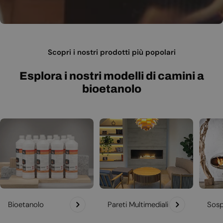
Scopri i nostri prodotti più popolari
Esplora i nostri modelli di camini a
bioetanolo
Bioetanolo
Pareti Multimediali
Sosp