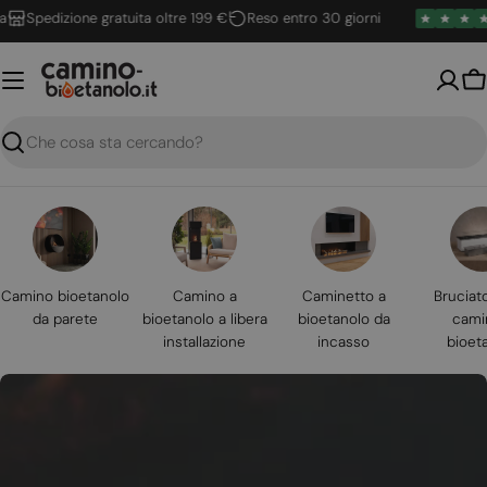
Vai
pedizione gratuita oltre 199 €
Reso entro 30 giorni
al
contenuto
Ca
Ricerca
Camino bioetanolo
Camino a
Caminetto a
Bruciat
da parete
bioetanolo a libera
bioetanolo da
cami
installazione
incasso
bioet