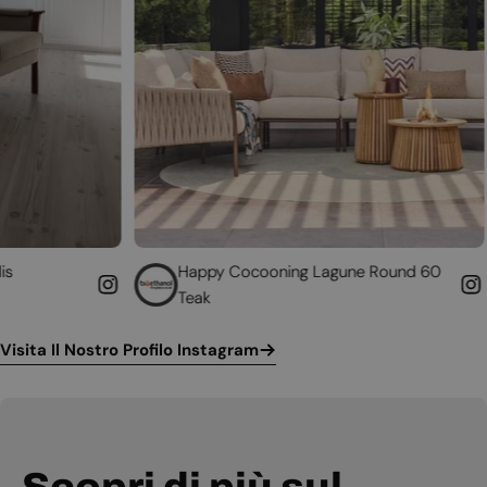
Happy Cocooning Lagune Round 60
Converti i
Teak
funzionan
Visita Il Nostro Profilo Instagram