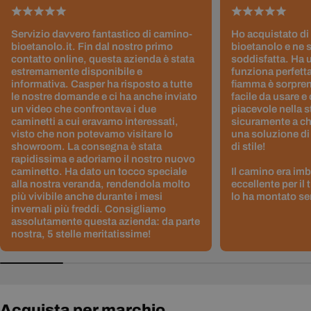
Servizio davvero fantastico di camino-
Ho acquistato di
bioetanolo.it. Fin dal nostro primo
bioetanolo e ne 
contatto online, questa azienda è stata
soddisfatta. Ha 
estremamente disponibile e
funziona perfetta
informativa. Casper ha risposto a tutte
fiamma è sorpre
le nostre domande e ci ha anche inviato
facile da usare e
un video che confrontava i due
piacevole nella s
caminetti a cui eravamo interessati,
sicuramente a ch
visto che non potevamo visitare lo
una soluzione di
showroom. La consegna è stata
di stile!
rapidissima e adoriamo il nostro nuovo
caminetto. Ha dato un tocco speciale
Il camino era im
alla nostra veranda, rendendola molto
eccellente per il
più vivibile anche durante i mesi
lo ha montato sen
invernali più freddi. Consigliamo
assolutamente questa azienda: da parte
nostra, 5 stelle meritatissime!
Acquista per marchio