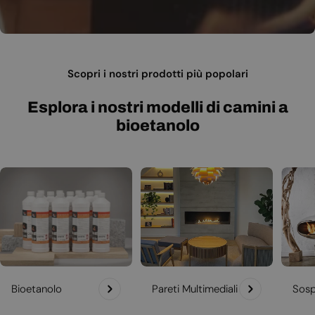
Scopri i nostri prodotti più popolari
Esplora i nostri modelli di camini a
bioetanolo
Bioetanolo
Pareti Multimediali
Sosp