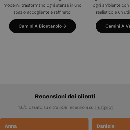
moderni, trasformano ogni stanza in uno
ogni ambiente con 
spazio accogliente e raffinato.
realistico e un uti
Camini A Bioetanolo
Camini A V
Recensioni dei clienti
4,6/5 basato su oltre 508 recensioni su
Trustpilot
Anna
Daniele