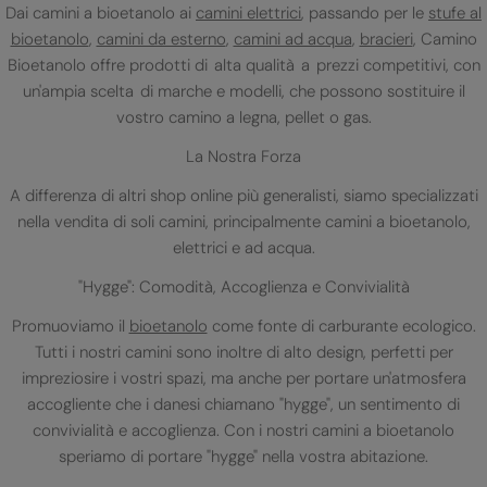
Dai camini a bioetanolo ai
camini elettrici
, passando per le
stufe al
bioetanolo
,
camini da esterno
,
camini ad acqua
,
bracieri
, Camino
Bioetanolo offre prodotti di alta qualità a prezzi competitivi, con
un'ampia scelta di marche e modelli, che possono sostituire il
vostro camino a legna, pellet o gas.
La Nostra Forza
A differenza di altri shop online più generalisti, siamo specializzati
nella vendita di soli camini, principalmente camini a bioetanolo,
elettrici e ad acqua.
"Hygge": Comodità, Accoglienza e Convivialità
Promuoviamo il
bioetanolo
come fonte di carburante ecologico.
Tutti i nostri camini sono inoltre di alto design, perfetti per
impreziosire i vostri spazi, ma anche per portare un'atmosfera
accogliente che i danesi chiamano "hygge", un sentimento di
convivialità e accoglienza. Con i nostri camini a bioetanolo
speriamo di portare "hygge" nella vostra abitazione.