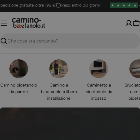
Vai
ione gratuita oltre 199 €
Reso entro 30 giorni
4.6 /
al
contenuto
Ca
Ricerca
Camino bioetanolo
Camino a
Caminetto a
Bruciat
da parete
bioetanolo a libera
bioetanolo da
cami
installazione
incasso
bioet